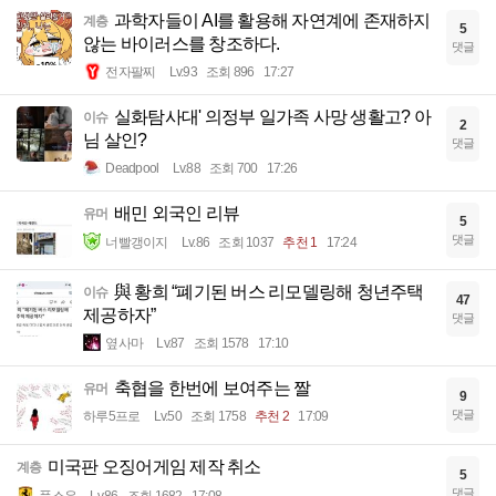
과학자들이 AI를 활용해 자연계에 존재하지
계층
5
않는 바이러스를 창조하다.
댓글
전자팔찌
Lv.93
조회 896
17:27
실화탐사대' 의정부 일가족 사망 생활고? 아
이슈
2
님 살인?
댓글
Deadpool
Lv.88
조회 700
17:26
배민 외국인 리뷰
유머
5
댓글
너빨갱이지
Lv.86
조회 1037
추천 1
17:24
與 황희 “폐기된 버스 리모델링해 청년주택
이슈
47
제공하자”
댓글
옆사마
Lv.87
조회 1578
17:10
축협을 한번에 보여주는 짤
유머
9
댓글
하루5프로
Lv.50
조회 1758
추천 2
17:09
미국판 오징어게임 제작 취소
계층
5
댓글
풀소유
Lv.86
조회 1682
17:08