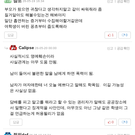
삼조
26-05-19 16:34
신고
|
공감 확인
부모가 됬으면 귀찮다고 생각하지말고 같이 싸워줘라 좀
질거알아도 해볼수있는건 해봐야지
일단 흡연하는 증거부터 수집해야할거같은데
여학생이 버린 꽁초부터 줍도록해라
답글
1
0
Calipse
26-05-20 00:00
신고
|
공감 확인
사실적시도 명예훼손이라
사실관계는 아무 도움 안됨.
남이 들어서 불편한 말을 남에게 하면 폭력이 됨.
남자가 여자애한테 너 오늘 예쁘다고 말해도 학폭임. 이길 가능성
은 사실상 없음.
담배를 피고 말고를 뭐라고 할 수 있는 권리자가 말해도 공공장소에
서 말했다고 징계먹을 사안인데, 아무것도 아닌 그냥 같은 학생이 그
걸 언급하는게 허용될리가 없음
답글
0
0
정의def