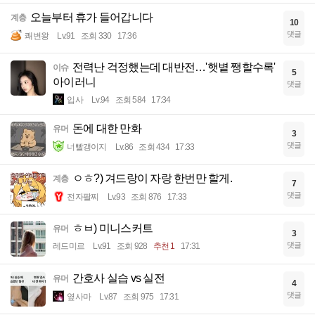
오늘부터 휴가 들어갑니다
계층
10
댓글
쾌변왕
Lv.91
조회 330
17:36
전력난 걱정했는데 대반전…'햇볕 쨍할수록'
이슈
5
아이러니
댓글
입사
Lv.94
조회 584
17:34
돈에 대한 만화
유머
3
댓글
너빨갱이지
Lv.86
조회 434
17:33
ㅇㅎ?) 겨드랑이 자랑 한번만 할게.
계층
7
댓글
전자팔찌
Lv.93
조회 876
17:33
ㅎㅂ) 미니스커트
유머
3
댓글
레드미르
Lv.91
조회 928
추천 1
17:31
간호사 실습 vs 실전
유머
4
댓글
옆사마
Lv.87
조회 975
17:31