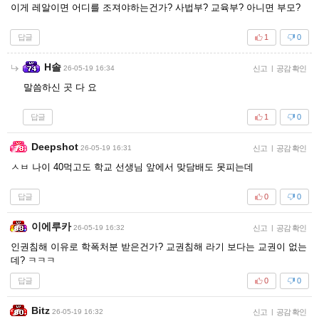
이게 레알이면 어디를 조져야하는건가? 사법부? 교육부? 아니면 부모?
답글
1
0
H솔
26-05-19 16:34
신고
|
공감 확인
말씀하신 곳 다 요
답글
1
0
Deepshot
26-05-19 16:31
신고
|
공감 확인
ㅅㅂ 나이 40먹고도 학교 선생님 앞에서 맞담배도 못피는데
답글
0
0
이에루카
26-05-19 16:32
신고
|
공감 확인
인권침해 이유로 학폭처분 받은건가? 교권침해 라기 보다는 교권이 없는
데? ㅋㅋㅋ
답글
0
0
Bitz
26-05-19 16:32
신고
|
공감 확인