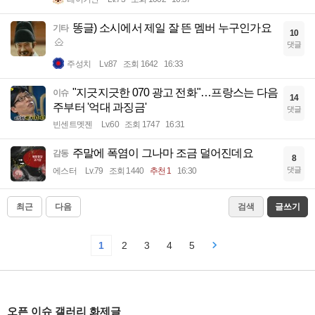
똥글) 소시에서 제일 잘 뜬 멤버 누구인가요
기타
10
댓글
주성치
Lv.87
조회 1642
16:33
"지긋지긋한 070 광고 전화"…프랑스는 다음
이슈
14
주부터 '억대 과징금'
댓글
빈센트멧젠
Lv.60
조회 1747
16:31
주말에 폭염이 그나마 조금 덜어진데요
감동
8
댓글
에스터
Lv.79
조회 1440
추천 1
16:30
최근
다음
검색
글쓰기
1
2
3
4
5
오픈 이슈 갤러리 화제글