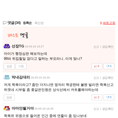
댓글
(34)
등록순
|
최신순
새로고침
선장TG
26-05-19 16:27
신고
|
공감 확인
아이가 행정심판 해보자는데
99퍼 뒤집힐일 없다고 말하는 부모라니..이게 맞나?
답글
이동
6
0
막내김대리
26-05-19 16:26
신고
|
공감 확인
저게 학폭이라고? 좀만 더지나면 옆자리 짝궁한테 볼펜 빌리면 학폭신고
하겟네 시부럴 좀 좆같은민원은 상식선에서 커트를해야하는데
답글
2
0
아마안될거야
26-05-19 16:26
신고
|
공감 확인
학폭위 위원으로 들어온 인간 중에 연줄이 좀 있나보네