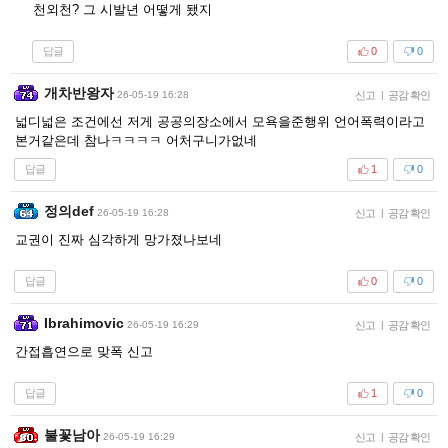
천외천? 그 시발년 어떻게 됐지
답글
0
0
개차반왕자
26-05-19 16:28
신고
|
공감 확인
넓디넓은 조건에선 저게 공공의장소에서 모욕을준행위 언어폭력이라고
본거같은데 참나ㅋㅋㅋㅋ 어처구니가없네
답글
1
0
정의def
26-05-19 16:28
신고
|
공감 확인
교권이 진짜 심각하게 망가졌나보네
답글
0
0
Ibrahimovic
26-05-19 16:29
신고
|
공감 확인
간접흡연으로 맞폭 신고
답글
1
0
불꽃남아
26-05-19 16:29
신고
|
공감 확인