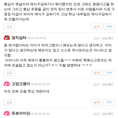
행심이 옛날이야 제식구감싸기다 뭐다했지만 요샌 그래도 괜찮다고들 하
는데 그리고 행심 위원들 급이 전직 판사 변호사 이런 사람들이라 시장 구
청장 이급이 되어야 제식구 감싸기지 그냥 학교 내부일은 제식구감싸기
에 안들어가는데
답글
0
0
망치삼타
26-05-19 16:29
신고
|
공감 확인
좀 번거럽더라도 아이가 하자그랬으니 해보는게 맞다고 생각하고. 아이
가 맞다고 생각하는데 해보지도 않고 스스로 무너트리는건 아니라고 생
각함.
이러니까 사적 제재가 횡횡하지 병신들ㅋㅋ 어짜피 학폭신고한것도 여
자애 진술말고 없는거 아닌가? ㄹㅇ 지랄 염병하네 ㅋㅋㅋ.
답글
0
0
고양고앵이
26-05-19 16:29
신고
|
공감 확인
아오 진짜 요즘 학교 개판이네
답글
0
0
듀로아이단
26-05-19 16:31
신고
|
공감 확인