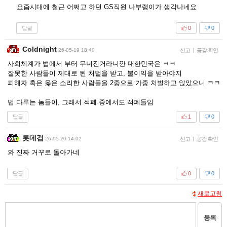
요즘시대에 철근 어쩌고 하던 GS직원 나부랭이가 생각나네요
답글
0
0
Coldnight
26-05-19 18:40
신고
|
공감 확인
사회체계가 법에서 부터 무너진거라니깐 대한민국은 ㅋㅋ
잘못한 사람들이 제대로 된 처벌을 받고, 불이익을 받아야지
피해자 혹은 옳은 소리한 사람들을 2중으로 가중 처벌하고 앉았으니 ㅋㅋ
법 다루는 놈들이, 그래서 적폐 중에서도 적폐들임
답글
1
0
롯데검
26-05-20 14:02
신고
|
공감 확인
와 진짜 거꾸로 돌아가네
답글
0
0
새로고침
등록