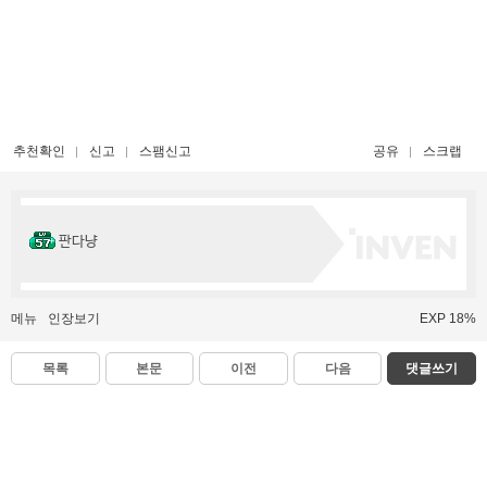
추천확인
신고
스팸신고
공유
스크랩
판다냥
메뉴
인장보기
EXP 18%
목록
본문
이전
다음
댓글쓰기