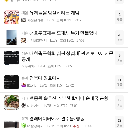
유저들을 암살하려는 게임
게임
8
댓글
사실난라쿤
Lv.89
조회 1624
17:06
선호투표제는 도대체 누가 만들었나
이슈
26
댓글
세계최고팬티
Lv.73
조회 1201
17:06
대한축구협회 심판 성접대' 관련 보고서 전문
이슈
8
공개
댓글
작두콩차
Lv.84
조회 1122
17:05
경북대 원효대사
유머
11
댓글
Ill1543
Lv.41
조회 1554
17:02
백종원 솔루션 거부한 할머니 순대국 근황
기타
13
댓글
미뉴에뜨
Lv.78
조회 2762
17:01
엘레베이터에서 견주들. 행동
유머
13
댓글
너빨갱이지
Lv.86
조회 1629
추천 1
17:00