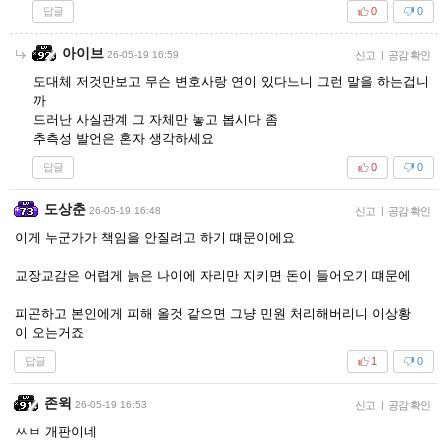
답글
0
0
아이브
26-05-19 16:59
신고
|
공감 확인
도대체 저것만보고 무슨 변호사랑 연이 있다느니 그런 말을 하는겁니
까
드러난 사실관계 그 자체만 놓고 봅시다 좀
추측성 발언은 혼자 생각하세요
답글
0
0
도상춘
26-05-19 16:48
신고
|
공감 확인
이게 누군가가 책임을 안질려고 하기 떄문이에요
교장교감은 어렵게 늙은 나이에 자리만 지키면 돈이 들어오기 떄문에
피곤하고 본인에게 피해 올것 같으면 그냥 민원 처리해버리니 이상황
이 오는거죠
답글
1
0
존윅
26-05-19 16:53
신고
|
공감 확인
ㅆㅂ 개판이네