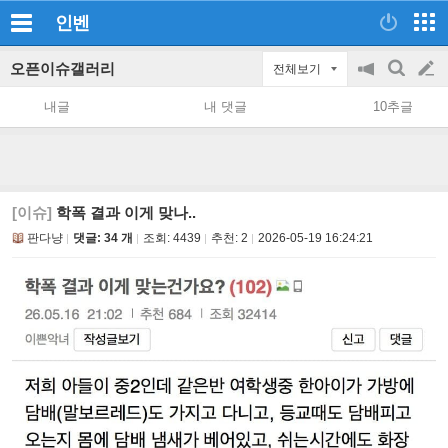
인벤
오픈이슈갤러리
전체보기
공
검
글
지
색
내글
내 댓글
10추글
on/off
쓰
기
[이슈]
학폭 결과 이게 맞나..
판다냥
댓글: 34 개
조회:
4439
추천:
2
2026-05-19 16:24:21