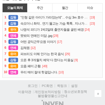
오늘의 화제
주간
월간
이슈
1
감동
[19]
“인형 같은 아이가 가라앉는데”…수심 3m 호수 뛰어든 60대 의인
2
감동
[23]
슥오더니 촤악.. 연기 뚫고는 가슴 툭툭.. 지나가던 아재의 정체
3
유머
[24]
나영석 피디가 1박2일때 출연자들을 굴린 배경
4
연예
[28]
뜻밖의 연예인 미담..jpg
5
감동
[17]
어떤 공익근무요원 이야기
6
연예
[12]
김채원
7
유머
[29]
파브리도 이해 안가는 한국 음식
8
감동
[9]
오픈 후 3개월치 예약 다 찼다는 미용실
9
유머
[49]
요즘 폐미 근황.
10
연예
[10]
우리 메이 절대 핫걸입니다.
로그인
PC화면
퀵링크
설정
청소년보호정책
이용약관
개인정보처리방침
▲
불법촬영물신고안내
(주)