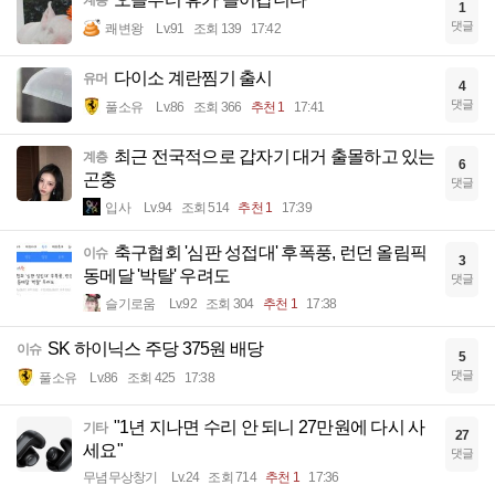
1
댓글
쾌변왕
Lv.91
조회 139
17:42
다이소 계란찜기 출시
유머
4
댓글
풀소유
Lv.86
조회 366
추천 1
17:41
최근 전국적으로 갑자기 대거 출몰하고 있는
계층
6
곤충
댓글
입사
Lv.94
조회 514
추천 1
17:39
축구협회 '심판 성접대' 후폭풍, 런던 올림픽
이슈
3
동메달 '박탈' 우려도
댓글
슬기로움
Lv.92
조회 304
추천 1
17:38
SK 하이닉스 주당 375원 배당
이슈
5
댓글
풀소유
Lv.86
조회 425
17:38
"1년 지나면 수리 안 되니 27만원에 다시 사
기타
27
세요"
댓글
무념무상창기
Lv.24
조회 714
추천 1
17:36