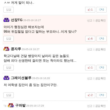
ㅅㅂ 저게 말이 되나..
답글
1
0
선장TG
26-05-19 16:27
신고
|
공감 확인
아이가 행정심판 해보자는데
99퍼 뒤집힐일 없다고 말하는 부모라니..이게 맞나?
답글
6
0
콩자루
26-05-19 16:27
신고
|
공감 확인
학교다닐때 건달 쌩양아지 날라리 같은 놈들도
담배 피다 선생한테 걸리면 쪼는 척이라도 했는데...
답글
1
0
그레이션블루
26-05-19 16:28
신고
|
공감 확인
저 여학생 집안이 좀 있는 집안이구만.
답글
2
0
구파발
26-05-19 17:29
신고
|
공감 확인