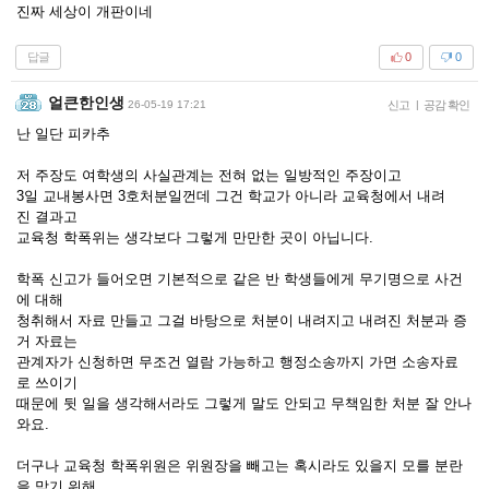
진짜 세상이 개판이네
답글
0
0
얼큰한인생
26-05-19 17:21
신고
|
공감 확인
난 일단 피카추
저 주장도 여학생의 사실관계는 전혀 없는 일방적인 주장이고
3일 교내봉사면 3호처분일껀데 그건 학교가 아니라 교육청에서 내려
진 결과고
교육청 학폭위는 생각보다 그렇게 만만한 곳이 아닙니다.
학폭 신고가 들어오면 기본적으로 같은 반 학생들에게 무기명으로 사건
에 대해
청취해서 자료 만들고 그걸 바탕으로 처분이 내려지고 내려진 처분과 증
거 자료는
관계자가 신청하면 무조건 열람 가능하고 행정소송까지 가면 소송자료
로 쓰이기
때문에 뒷 일을 생각해서라도 그렇게 말도 안되고 무책임한 처분 잘 안나
와요.
더구나 교육청 학폭위원은 위원장을 빼고는 혹시라도 있을지 모를 분란
을 막기 위해