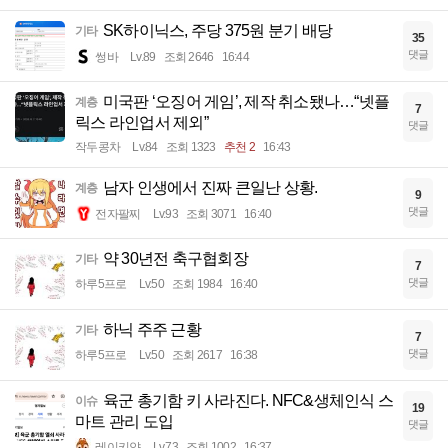
SK하이닉스, 주당 375원 분기 배당
기타
35
댓글
썽바
Lv.89
조회 2646
16:44
미국판 ‘오징어 게임’, 제작 취소됐나…“넷플
계층
7
릭스 라인업서 제외”
댓글
작두콩차
Lv.84
조회 1323
추천 2
16:43
남자 인생에서 진짜 큰일난 상황.
계층
9
댓글
전자팔찌
Lv.93
조회 3071
16:40
약 30년전 축구협회장
기타
7
댓글
하루5프로
Lv.50
조회 1984
16:40
하닉 주주 근황
기타
7
댓글
하루5프로
Lv.50
조회 2617
16:38
육군 총기함 키 사라진다. NFC&생체인식 스
이슈
19
마트 관리 도입
댓글
레이키얀
Lv.73
조회 1002
16:37