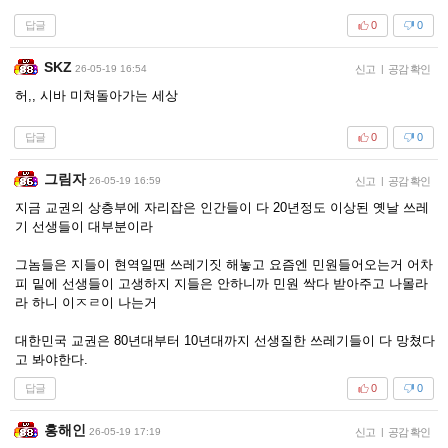
답글
0
0
SKZ
26-05-19 16:54
신고
|
공감 확인
허,, 시바 미쳐돌아가는 세상
답글
0
0
그림자
26-05-19 16:59
신고
|
공감 확인
지금 교권의 상층부에 자리잡은 인간들이 다 20년정도 이상된 옛날 쓰레
기 선생들이 대부분이라
그놈들은 지들이 현역일땐 쓰레기짓 해놓고 요즘엔 민원들어오는거 어차
피 밑에 선생들이 고생하지 지들은 안하니까 민원 싹다 받아주고 나몰라
라 하니 이ㅈㄹ이 나는거
대한민국 교권은 80년대부터 10년대까지 선생질한 쓰레기들이 다 망쳤다
고 봐야한다.
답글
0
0
홍해인
26-05-19 17:19
신고
|
공감 확인