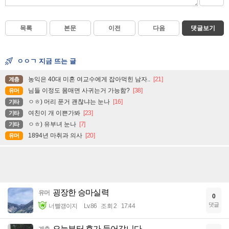
목록
본문
이전
다음
댓글보기
ㅇㅇㄱ 지금 뜨는 글
농익은 40대 미혼 여교수에게 잡아먹힌 남자..
[21]
계층
님들 이정도 몸매면 사귀는거 가능함?
[38]
유머
ㅇㅎ) 머리 푼거 괜찮냐는 눈나
[16]
기타
여친이 개 이쁜가봐
[23]
기타
ㅇㅎ) 유부녀 눈나
[7]
기타
1894년 마취과 의사
[20]
유머
굉장한 승마실력
유머
0
댓글
너빨갱이지
Lv.86
조회 2
17:44
오늘부터 휴가 들어갑니다
계층