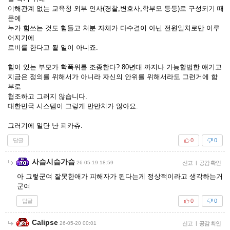
이해관계 없는 교육청 외부 인사(경찰,변호사,학부모 등등)로 구성되기 때
문에
누가 힘쓰는 것도 힘들고 처분 자체가 다수결이 아닌 전원일치로만 이루
어지기에
로비를 한다고 될 일이 아니죠.
힘이 있는 부모가 학폭위를 조종한다? 80년대 까지나 가능할법한 얘기고
지금은 정의를 위해서가 아니라 자신의 안위를 위해서라도 그런거에 함
부로
협조하고 그러지 않습니다.
대한민국 시스템이 그렇게 만만치가 않아요.
그러기에 일단 난 피카츄.
답글
0
0
사슴시슴가슴
26-05-19 18:59
신고
|
공감 확인
아 그렇군여 잘못한애가 피해자가 된다는게 정상적이라고 생각하는거
군여
답글
0
0
Calipse
26-05-20 00:01
신고
|
공감 확인