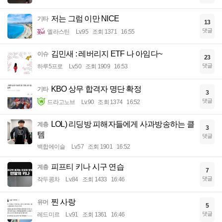
저는 그럼 이만 NICE
기타
13
댓글
엘라스틴
Lv.95
조회 1371
16:55
김민새 : 레버리지 ETF 나 아임다~
이슈
23
댓글
하루5프로
Lv.50
조회 1909
16:53
KBO 상무 합격자 명단 확정
기타
3
댓글
드라고노브
Lv.90
조회 1374
16:52
LOL) 리딩방 피해자들에게 사과방송하는 클
계층
3
템
댓글
백합에이슬
Lv.57
조회 1901
16:52
피프티 키나 시구 연습
계층
7
댓글
작두콩차
Lv.84
조회 1433
16:46
찐 사랑
유머
5
댓글
레드미르
Lv.91
조회 1361
16:46