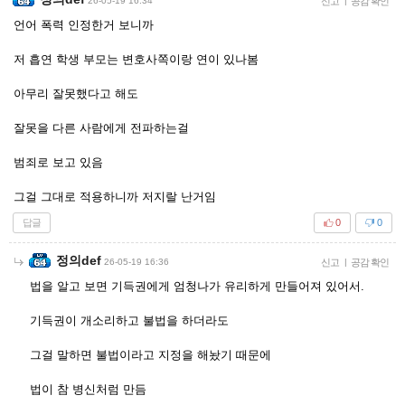
26-05-19 16:34
신고
|
공감 확인
언어 폭력 인정한거 보니까
저 흡연 학생 부모는 변호사쪽이랑 연이 있나봄
아무리 잘못했다고 해도
잘못을 다른 사람에게 전파하는걸
범죄로 보고 있음
그걸 그대로 적용하니까 저지랄 난거임
답글
0
0
정의def
26-05-19 16:36
신고
|
공감 확인
법을 알고 보면 기득권에게 엄청나가 유리하게 만들어져 있어서.
기득권이 개소리하고 불법을 하더라도
그걸 말하면 불법이라고 지정을 해놨기 때문에
법이 참 병신처럼 만듬