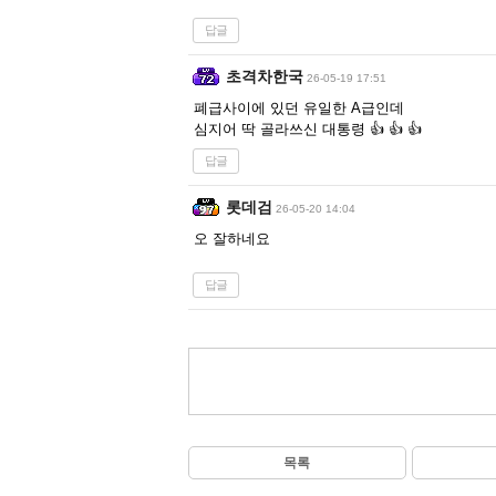
답글
초격차한국
26-05-19 17:51
폐급사이에 있던 유일한 A급인데
심지어 딱 골라쓰신 대통령 👍 👍 👍
답글
롯데검
26-05-20 14:04
오 잘하네요
답글
목록