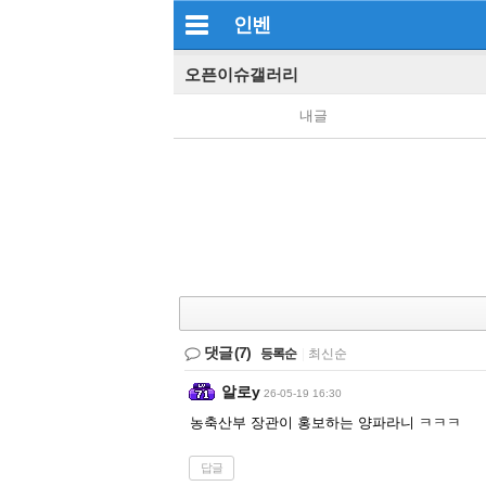
인벤
오픈이슈갤러리
내글
댓글
(7)
등록순
|
최신순
알로y
26-05-19 16:30
농축산부 장관이 홍보하는 양파라니 ㅋㅋㅋ
답글