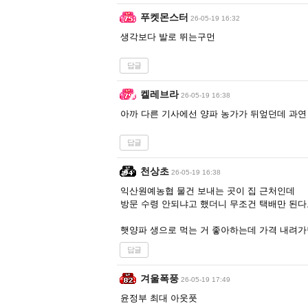
푸켓몬스터
26-05-19 16:32
생각보다 발로 뛰는구먼
답글
켈레브라
26-05-19 16:38
아까 다른 기사에선 양파 농가가 뒤엎던데 과연
답글
천상초
26-05-19 16:38
익산원예농협 물건 보내는 곳이 집 근처인데
방문 수령 안되냐고 했더니 무조건 택배만 된다고
햇양파 생으로 먹는 거 좋아하는데 가격 내려가
답글
겨울폭풍
26-05-19 17:49
윤정부 최대 아웃풋