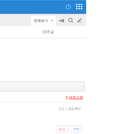
전체보기
공
검
글
지
색
10추글
on/off
쓰
기
새로고침
신고
|
공감 확인
1
0