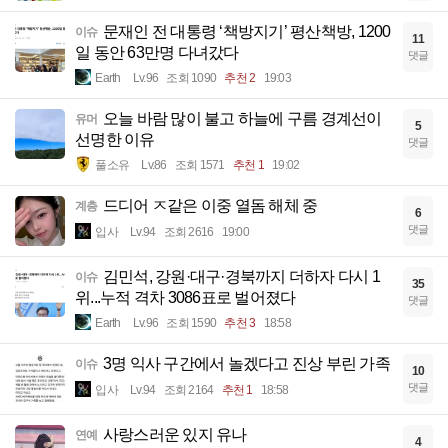
문재인 전 대통령 ‘책방지기’ 평산책방, 1200
이슈
11
일 동안 63만명 다녀갔다
댓글
Earth
Lv.96
조회 1090
추천 2
19:03
오늘 바람 많이 불고 하늘에 구름 경계선이
유머
5
선명한 이유
댓글
풀소유
Lv.86
조회 1571
추천 1
19:02
드디어 ㅈ같은 이중 열돔 해체 중
계층
6
댓글
입사
Lv.94
조회 2616
19:00
김민석, 강원·대구·경북까지 더하자 다시 1
이슈
35
위...누적 격차 3086표로 벌어졌다
댓글
Earth
Lv.96
조회 1590
추천 3
18:58
3명 익사 구간에서 놀겠다고 진상 부린 가족
이슈
10
댓글
입사
Lv.94
조회 2164
추천 1
18:58
사랑스러운 있지 유나
연예
4