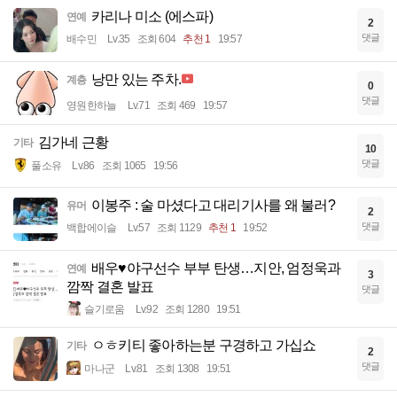
카리나 미소 (에스파)
연예
2
댓글
배수민
Lv.35
조회 604
추천 1
19:57
낭만 있는 주차.
계층
0
댓글
영원한하늘
Lv.71
조회 469
19:57
김가네 근황
기타
10
댓글
풀소유
Lv.86
조회 1065
19:56
이봉주 : 술 마셨다고 대리기사를 왜 불러?
유머
2
댓글
백합에이슬
Lv.57
조회 1129
추천 1
19:52
배우♥야구선수 부부 탄생…지안, 엄정욱과
연예
3
깜짝 결혼 발표
댓글
슬기로움
Lv.92
조회 1280
19:51
ㅇㅎ키티 좋아하는분 구경하고 가십쇼
기타
2
댓글
마나군
Lv.81
조회 1308
19:51