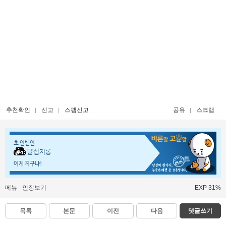
추천확인
신고
스팸신고
공유
스크랩
초 인벤인
달섭지롱
이게 지구냐!
메뉴
인장보기
EXP 31%
목록
본문
이전
다음
댓글쓰기