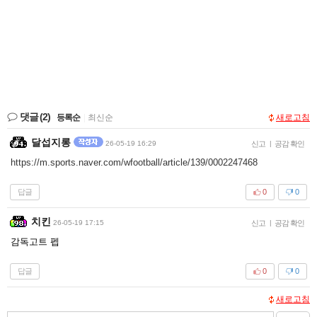
댓글
(2)
등록순
|
최신순
새로고침
달섭지롱
26-05-19 16:29
신고
|
공감 확인
https://m.sports.naver.com/wfootball/article/139/0002247468
답글
0
0
치킨
26-05-19 17:15
신고
|
공감 확인
감독고트 펩
답글
0
0
새로고침