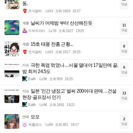
동.
댓글
전자팔찌
Lv.93
조회 3169
19:27
날씨가 어제밤 부터 선선해진듯
계층
11
댓글
두부두꺼비
Lv.78
조회 1827
19:25
15호 태풍 찬홈 근황...
계층
8
댓글
전자팔찌
Lv.93
조회 2317
19:25
극한 폭염 꺾였나…서울 열대야 17일만에 끝,
이슈
6
밤 최저 24.5도
댓글
Earth
Lv.96
조회 959
19:25
일본 '인간 냉장고' 벌써 200여대 판매…건설
이슈
13
현장·골프장서 인기
댓글
Earth
Lv.96
조회 1891
19:21
모모
연예
2
댓글
케를로스
Lv.86
조회 851
19:17