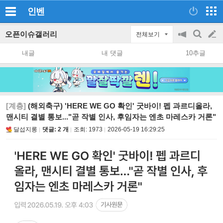
인벤
오픈이슈갤러리
전체보기
공
검
글
지
색
내글
내 댓글
10추글
on/off
쓰
기
[계층]
(해외축구) 'HERE WE GO 확인' 굿바이! 펩 과르디올라,
맨시티 결별 통보..."곧 작별 인사, 후임자는 엔초 마레스카 거론"
달섭지롱
댓글: 2 개
조회:
1973
2026-05-19 16:29:25