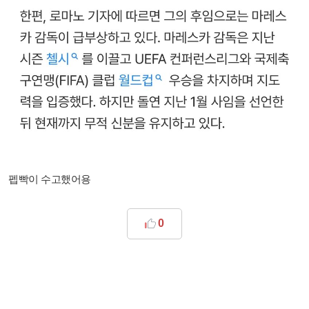
펩빡이 수고했어용
0