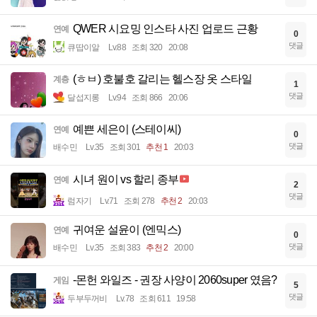
QWER 시요밍 인스타 사진 업로드 근황
연예
0
댓글
큐땁이알
Lv.88
조회 320
20:08
(ㅎㅂ) 호불호 갈리는 헬스장 옷 스타일
계층
1
댓글
달섭지롱
Lv.94
조회 866
20:06
예쁜 세은이 (스테이씨)
연예
0
댓글
배수민
Lv.35
조회 301
추천 1
20:03
시녀 원이 vs 할리 종부
연예
2
댓글
럼자기
Lv.71
조회 278
추천 2
20:03
귀여운 설윤이 (엔믹스)
연예
0
댓글
배수민
Lv.35
조회 383
추천 2
20:00
-몬헌 와일즈 - 권장 사양이 2060super 였음?
게임
5
댓글
두부두꺼비
Lv.78
조회 611
19:58