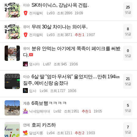
SK하이닉스, 강남사옥 건립.
이슈
25
댓글
전자팔찌
Lv.93
조회 2896
19:09
무려 30살 차이나는 와이푸.
유머
8
댓글
전자팔찌
Lv.93
조회 3871
추천 1
19:07
분유 안먹는 아기에게 쪽족이 페이크를 써봤
유머
0
다.
댓글
옆사마
Lv.87
조회 945
19:06
6살 딸 "엄마 무서워" 울었지만…만취 194㎞
이슈
21
질주, 예비신랑 숨졌다
댓글
입사
Lv.94
조회 1727
19:06
6족보행ㅋㅋㅋㅋ
계층
5
댓글
닉네임해야대
Lv.82
조회 1951
추천 1
19:05
호피 카즈하
연예
7
댓글
달섭지롱
Lv.94
조회 1211
추천 2
19:03