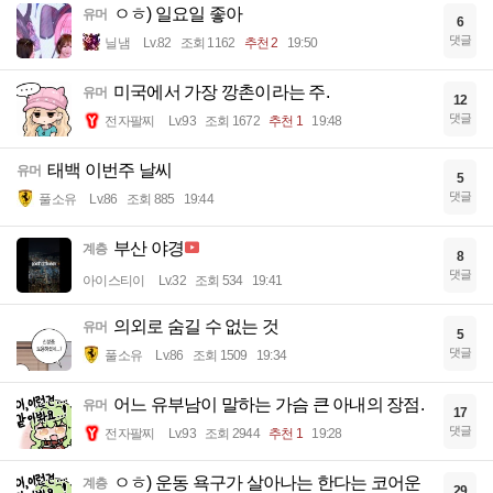
ㅇㅎ) 일요일 좋아
유머
6
댓글
닐냄
Lv.82
조회 1162
추천 2
19:50
미국에서 가장 깡촌이라는 주.
유머
12
댓글
전자팔찌
Lv.93
조회 1672
추천 1
19:48
태백 이번주 날씨
유머
5
댓글
풀소유
Lv.86
조회 885
19:44
부산 야경
계층
8
댓글
아이스티이
Lv.32
조회 534
19:41
의외로 숨길 수 없는 것
유머
5
댓글
풀소유
Lv.86
조회 1509
19:34
어느 유부남이 말하는 가슴 큰 아내의 장점.
유머
17
댓글
전자팔찌
Lv.93
조회 2944
추천 1
19:28
ㅇㅎ) 운동 욕구가 살아나는 한다는 코어운
계층
29