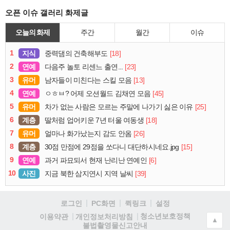
오픈 이슈 갤러리 화제글
오늘의 화제
주간
월간
이슈
1
지식
[18]
중력댐의 건축해부도
2
연예
[23]
다음주 놀토 리센느 출연...
3
유머
[13]
남자들이 미친다는 스킬 모음
4
연예
[45]
ㅇㅎㅂ? 어제 오션월드 김채연 모음
5
유머
[25]
차가 없는 사람은 모르는 주말에 나가기 싫은 이유
6
계층
[18]
딸처럼 업어키운 7년 터울 여동생
7
유머
[26]
얼마나 화가났는지 감도 안옴
8
계층
[15]
30점 만점에 29점을 쏘다니 대단하시네요.jpg
9
연예
[6]
과거 파묘되서 현재 난리난 연예인
10
사진
[39]
지금 북한 삼지연시 지역 날씨
로그인
PC화면
퀵링크
설정
청소년보호정책
이용약관
개인정보처리방침
▲
불법촬영물신고안내