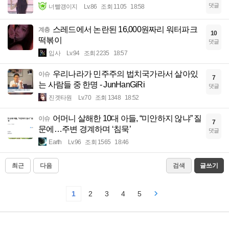
댓글
너빨갱이지
Lv.86
조회 1105
18:58
스레드에서 논란된 16,000원짜리 워터파크
계층
10
떡볶이
댓글
입사
Lv.94
조회 2235
18:57
우리나라가 민주주의 법치국가라서 살아있
이슈
7
는 사람들 중 한명 - JunHanGiRi
댓글
진겟타원
Lv.70
조회 1348
18:52
어머니 살해한 10대 아들, “미안하지 않냐” 질
이슈
7
문에…주변 경계하며 ‘침묵’
댓글
Earth
Lv.96
조회 1565
18:46
최근
다음
검색
글쓰기
1
2
3
4
5