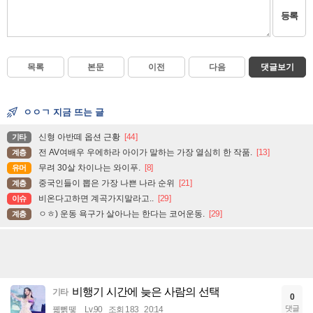
등록
목록
본문
이전
다음
댓글보기
ㅇㅇㄱ 지금 뜨는 글
신형 아반떼 옵션 근황
[44]
기타
전 AV여배우 우에하라 아이가 말하는 가장 열심히 한 작품.
[13]
계층
무려 30살 차이나는 와이푸.
[8]
유머
중국인들이 뽑은 가장 나쁜 나라 순위
[21]
계층
비온다고하면 계곡가지말라고..
[29]
이슈
ㅇㅎ) 운동 욕구가 살아나는 한다는 코어운동.
[29]
계층
비행기 시간에 늦은 사람의 선택
기타
0
댓글
꿻뻵뗗
Lv.90
조회 183
20:14