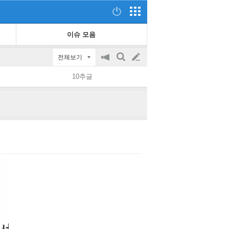
이슈 모음
전체보기
공
검
글
지
색
10추글
on/off
쓰
기