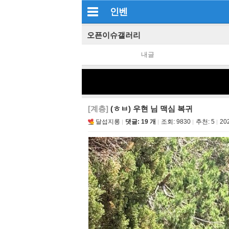
인벤
오픈이슈갤러리
내글
[계층]
(ㅎㅂ) 우현 님 맥심 복귀
달섭지롱
댓글: 19 개
조회:
9830
추천:
5
20