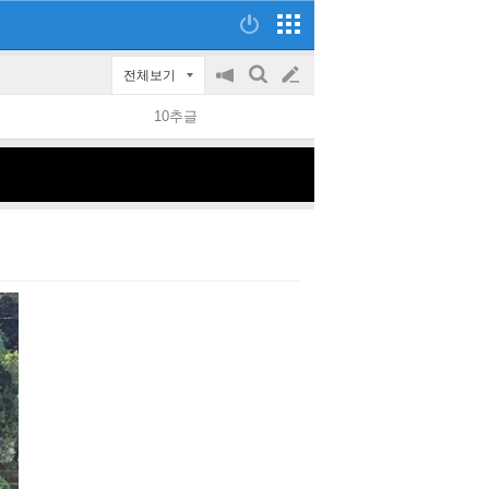
전체보기
공
검
글
지
색
10추글
on/off
쓰
기