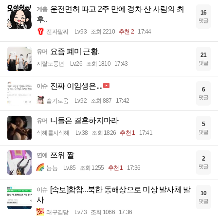
운전면허 따고 2주 만에 경차 산 사람의 최
계층
16
후..
댓글
전자팔찌
Lv.93
조회 2210
추천 2
17:44
요즘 폐미 근황.
유머
21
댓글
지랄도풍년
Lv.26
조회 1810
17:43
진짜 이임생은....
이슈
6
댓글
슬기로움
Lv.92
조회 887
17:42
니들은 결혼하지마라
유머
5
댓글
식혜를시식해
Lv.38
조회 1826
추천 1
17:41
쯔위 짤
연예
2
댓글
뇸뇸
Lv.85
조회 1255
추천 1
17:36
[속보]합참...북한 동해상으로 미상 발사체 발
이슈
10
사
댓글
왜구김당
Lv.73
조회 1066
17:36