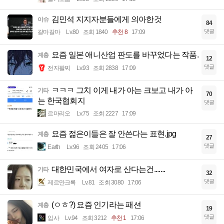
김민석 지지자분들에게 의아한것
이슈
84
댓글
갈마갈마
Lv.80
조회 1840
추천 8
17:09
요즘 일본 애니산업 판도를 바꾸었다는 작품.
계층
12
댓글
전자팔찌
Lv.93
조회 2838
17:09
ㅋㅋㅋ 그치 이게 내가 아는 크보고 내가 아
기타
70
는 한국협회지
댓글
르마리오
Lv.75
조회 2227
17:09
요즘 젊은이들은 잘 안쓴다는 표현.jpg
계층
27
댓글
Earth
Lv.96
조회 2405
17:06
대한민국에서 여자로 산다는건.......
기타
32
댓글
제르만크록
Lv.81
조회 3080
17:06
(ㅇㅎ?) 요즘 인기라는 패션
계층
19
댓글
입사
Lv.94
조회 3212
추천 1
17:06