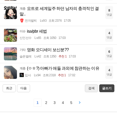
요트로 세계일주 하던 남자의 충격적인 결
계층
8
말..
댓글
전자팔찌
Lv.93
조회 2376
17:05
isa/pbr 세법
이슈
4
댓글
신인선수
Lv.65
조회 1050
17:03
영화 오디세이 보신분??
기타
6
댓글
슬픈벌레
Lv.42
조회 1350
추천 1
17:03
(ㅇㅎ?) 아빠가 애들 과외에 참관하는 이유
계층
4
댓글
입사
Lv.94
조회 2318
추천 1
17:02
최근
다음
검색
글쓰기
1
2
3
4
5