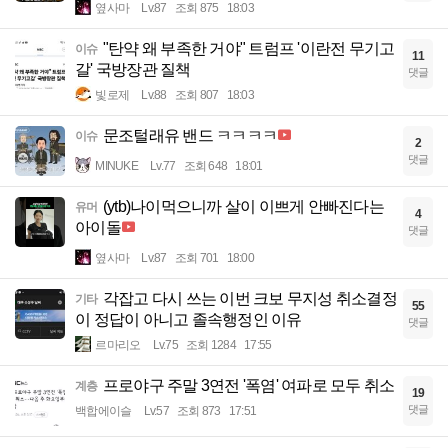
옆사마
Lv.87
조회 875
18:03
"탄약 왜 부족한 거야" 트럼프 '이란전 무기고
이슈
11
갈' 국방장관 질책
댓글
빛로제
Lv.88
조회 807
18:03
문조털래유 밴드 ㅋㅋㅋㅋ
이슈
2
댓글
MINUKE
Lv.77
조회 648
18:01
(ytb)나이먹으니까 살이 이쁘게 안빠진다는
유머
4
아이돌
댓글
옆사마
Lv.87
조회 701
18:00
각잡고 다시 쓰는 이번 크보 무지성 취소결정
기타
55
이 정답이 아니고 졸속행정인 이유
댓글
르마리오
Lv.75
조회 1284
17:55
프로야구 주말 3연전 '폭염' 여파로 모두 취소
계층
19
댓글
백합에이슬
Lv.57
조회 873
17:51