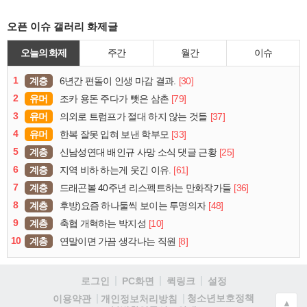
오픈 이슈 갤러리 화제글
오늘의 화제
주간
월간
이슈
1
계층
[30]
6년간 편돌이 인생 마감 결과.
2
유머
[79]
조카 용돈 주다가 뺏은 삼촌
3
유머
[37]
의외로 트럼프가 절대 하지 않는 것들
4
유머
[33]
한복 잘못 입혀 보낸 학부모
5
계층
[25]
신남성연대 배인규 사망 소식 댓글 근황
6
계층
[61]
지역 비하 하는게 웃긴 이유.
7
계층
[36]
드래곤볼 40주년 리스펙트하는 만화작가들
8
계층
[48]
후방)요즘 하나둘씩 보이는 투명의자
9
계층
[10]
축협 개혁하는 박지성
10
계층
[8]
연말이면 가끔 생각나는 직원
로그인
PC화면
퀵링크
설정
청소년보호정책
이용약관
개인정보처리방침
▲