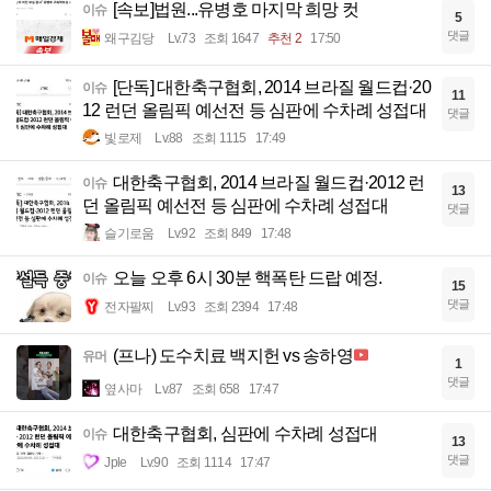
[속보]법원...유병호 마지막 희망 컷
이슈
5
댓글
왜구김당
Lv.73
조회 1647
추천 2
17:50
[단독] 대한축구협회, 2014 브라질 월드컵·20
이슈
11
12 런던 올림픽 예선전 등 심판에 수차례 성접대
댓글
빛로제
Lv.88
조회 1115
17:49
대한축구협회, 2014 브라질 월드컵·2012 런
이슈
13
던 올림픽 예선전 등 심판에 수차례 성접대
댓글
슬기로움
Lv.92
조회 849
17:48
오늘 오후 6시 30분 핵폭탄 드랍 예정.
이슈
15
댓글
전자팔찌
Lv.93
조회 2394
17:48
(프나) 도수치료 백지헌 vs 송하영
유머
1
댓글
옆사마
Lv.87
조회 658
17:47
대한축구협회, 심판에 수차례 성접대
이슈
13
댓글
Jple
Lv.90
조회 1114
17:47