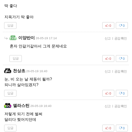
딱 좋다
지옥가기 딱 좋아
답글
0
0
이양반이
26-05-19 17:14
신고
|
공감 확인
혼자 안갈거같아서 그게 문제네요
답글
0
0
천상초
26-05-19 16:40
신고
|
공감 확인
눈, 비 오는 날 제동이 될까?
되니까 살아있겠지?
답글
0
0
엘라스틴
26-05-19 16:40
신고
|
공감 확인
저렇게 되기 전에 벌써
달리다 찢어지던데
답글
0
0