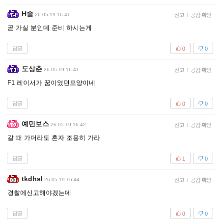
H솔
26-05-19 16:41
신고
|
공감 확인
곧 가실 분인데 준비 하시는게
답글
0
0
도상춘
26-05-19 16:41
신고
|
공감 확인
F1 레이서가 꿈이였던모양이네
답글
0
0
예민보스
26-05-19 16:42
신고
|
공감 확인
갈 때 가더라도 혼자 조용히 가라
답글
1
0
tkdhsl
26-05-19 16:44
신고
|
공감 확인
경찰에신고해야겠는데
답글
0
0