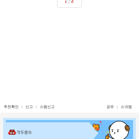
2
추천확인
신고
스팸신고
공유
스크랩
작두콩차