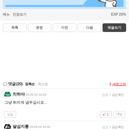
메뉴
인장보기
EXP 20%
목록
본문
이전
다음
댓글쓰기
댓글
(20)
등록순
|
최신순
새로고침
치하야
26-05-19 16:40
신고
|
공감 확인
그냥 뒤지게 냅두십시요..
답글
1
0
달섭지롱
26-05-19 16:40
신고
|
공감 확인