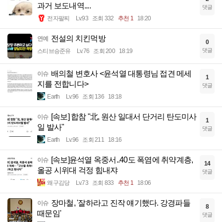
과거 보도내역....
댓글
전자팔찌
Lv.93
조회 332
추천 1
18:20
전설의 치킨먹방
연예
0
댓글
스티브승준유
Lv.76
조회 200
18:19
배의철 변호사 <윤석열 대통령님 접견 메세
이슈
1
지를 전합니다>
댓글
Earth
Lv.96
조회 136
18:18
[속보] 합참 "北, 원산 일대서 단거리 탄도미사
이슈
1
일 발사"
댓글
Earth
Lv.96
조회 211
18:16
[속보]윤석열 옥중서..40도 폭염에 취약계층,
이슈
14
올공 시위대 걱정 힘내쟈
댓글
왜구김당
Lv.73
조회 833
추천 1
18:06
장마철, '잘하라고 진작 얘기했다. 강경파들
이슈
8
때문임'
댓글