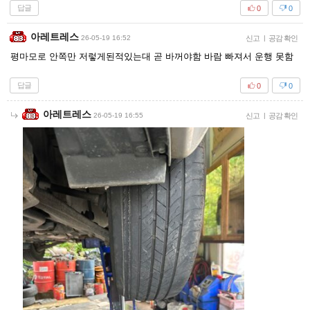
답글
0
0
아레트레스
26-05-19 16:52
신고
|
공감 확인
평마모로 안쪽만 저렇게된적있는대 곧 바꺼야함 바람 빠져서 운행 못함
답글
0
0
아레트레스
26-05-19 16:55
신고
|
공감 확인