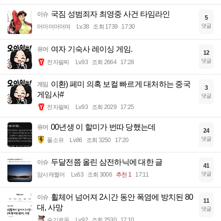
국짐 성범죄자 최영중 사건 타임라인
이슈
5
댓글
머머머머머며
Lv.38
조회 1739
17:30
여자 기숙사 레이싱 게임.
유머
12
댓글
전자팔찌
Lv.93
조회 2664
17:28
이환) 페미 의혹 보컬 빠르게 대처하는 중국
게임
3
게임사#
댓글
전자팔찌
Lv.93
조회 2029
17:25
00년생 이 할미가 번따 당했는데
유머
24
댓글
풀소유
Lv.86
조회 3250
17:20
두달전쯤 올린 삼전하닉에 대한 글
이슈
41
댓글
암사캐쩔어
Lv.63
조회 3006
추천 1
17:11
휠체어 넘어져 2시간 동안 폭염에 방치된 80
이슈
11
대, 사망
댓글
슬기로움
Lv.92
조회 2530
17:10