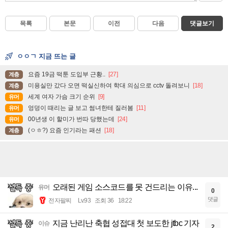
목록
본문
이전
다음
댓글보기
ㅇㅇㄱ 지금 뜨는 글
요즘 19금 떡툰 도입부 근황..
[27]
계층
미용실만 갔다 오면 떡실신하여 학대 의심으로 cctv 돌려보니
[18]
계층
세계 여자 가슴 크기 순위
[9]
유머
엉덩이 때리는 글 보고 썸녀한테 질러봄
[11]
유머
00년생 이 할미가 번따 당했는데
[24]
유머
(ㅇㅎ?) 요즘 인기라는 패션
[18]
계층
오래된 게임 소스코드를 못 건드리는 이유...
유머
0
댓글
전자팔찌
Lv.93
조회 36
18:22
지금 난리난 축협 성접대 첫 보도한 jtbc 기자
이슈
2