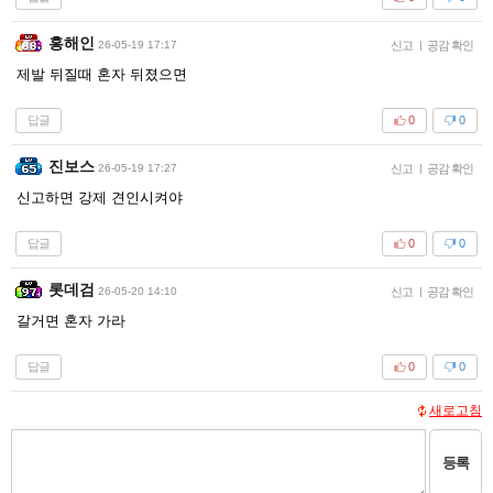
홍해인
26-05-19 17:17
신고
|
공감 확인
제발 뒤질때 혼자 뒤졌으면
답글
0
0
진보스
26-05-19 17:27
신고
|
공감 확인
신고하면 강제 견인시켜야
답글
0
0
롯데검
26-05-20 14:10
신고
|
공감 확인
갈거면 혼자 가라
답글
0
0
새로고침
등록