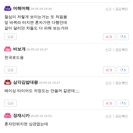
머해머해
26-05-19 16:44
신고
|
공감 확인
철심이 저렇게 보이는거는 또 처음봄
앞 바퀴라 터지면 혼자가면 다행인데
같이 달리던 차들도 다 피해 보는거라
답글
0
0
바보개
26-05-19 16:47
신고
|
공감 확인
천국로드용
답글
0
0
삼각김밥대왕
26-05-19 16:47
신고
|
공감 확인
레이싱 타이어도 저정도는 안쓸꺼 같은데;;;;
답글
0
0
장재시카
26-05-19 16:51
신고
|
공감 확인
혼자만뒤지면 상관없는데