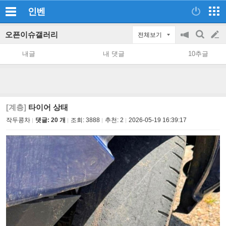
인벤
오픈이슈갤러리
전체보기
공
검
글
지
색
내글
내 댓글
10추글
on/off
쓰
기
[계층]
타이어 상태
작두콩차
댓글: 20 개
조회:
3888
추천:
2
2026-05-19 16:39:17