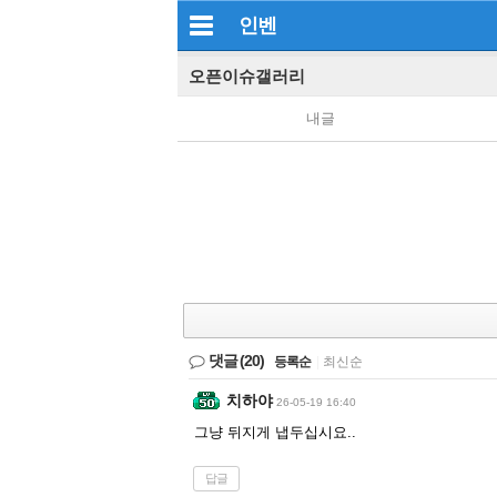
인벤
오픈이슈갤러리
내글
댓글
(20)
등록순
|
최신순
치하야
26-05-19 16:40
그냥 뒤지게 냅두십시요..
답글