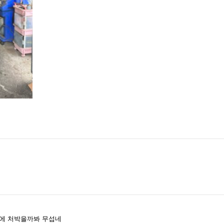
량에 처박을까봐 무섭네