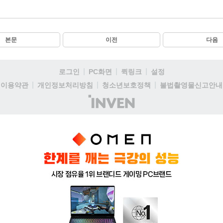
본문
이전
다음
로그인
PC화면
퀵링크
설정
이용약관
개인정보처리방침
청소년보호정책
불법촬영물신고안내
(주)
인
벤