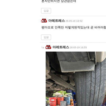
혼자만뒤지면 상관없는데
답글
아레트레스
26-05-19 16:52
평마모로 안쪽만 저렇게된적있는대 곧 바꺼야함
답글
아레트레스
26-05-19 16:55