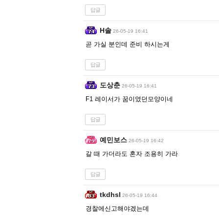
답글
H솔
26-05-19 16:41
곧 가실 분인데 준비 하시는게
답글
도상춘
26-05-19 16:41
F1 레이서가 꿈이였던모양이네
답글
예민보스
26-05-19 16:42
갈 때 가더라도 혼자 조용히 가라
답글
tkdhsl
26-05-19 16:44
경찰에신고해야겠는데