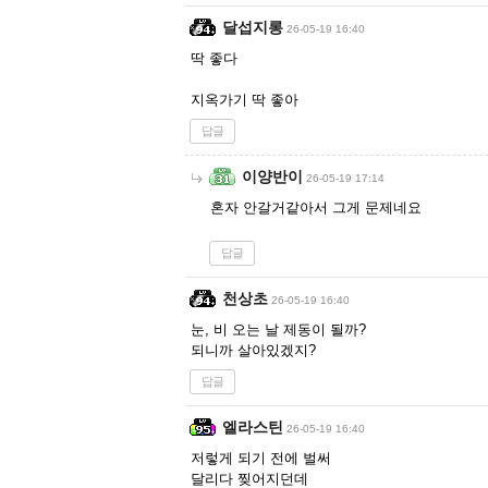
달섭지롱
26-05-19 16:40
딱 좋다
지옥가기 딱 좋아
답글
이양반이
26-05-19 17:14
혼자 안갈거같아서 그게 문제네요
답글
천상초
26-05-19 16:40
눈, 비 오는 날 제동이 될까?
되니까 살아있겠지?
답글
엘라스틴
26-05-19 16:40
저렇게 되기 전에 벌써
달리다 찢어지던데