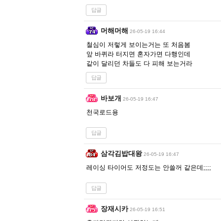
답글
머해머해
26-05-19 16:44
철심이 저렇게 보이는거는 또 처음봄
앞 바퀴라 터지면 혼자가면 다행인데
같이 달리던 차들도 다 피해 보는거라
답글
바보개
26-05-19 16:47
천국로드용
답글
삼각김밥대왕
26-05-19 16:47
레이싱 타이어도 저정도는 안쓸꺼 같은데;;;;
답글
장재시카
26-05-19 16:51