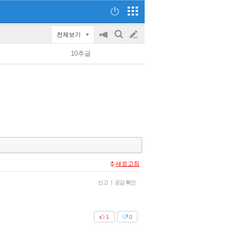
전체보기
공
검
글
지
색
10추글
on/off
쓰
기
새로고침
신고
|
공감 확인
1
0