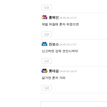
답글
홍해인
26-05-19 17:17
제발 뒤질때 혼자 뒤졌으면
답글
진보스
26-05-19 17:27
신고하면 강제 견인시켜야
답글
롯데검
26-05-20 14:10
갈거면 혼자 가라
답글