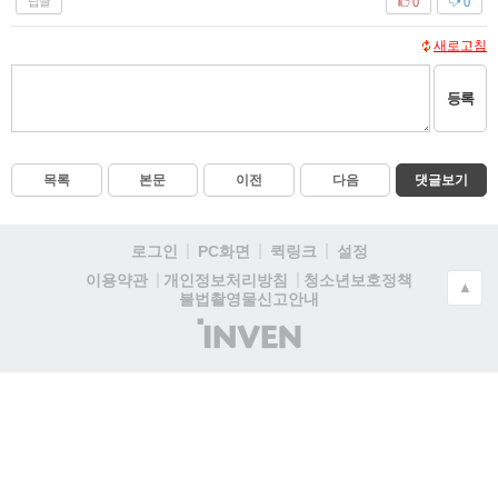
답글
0
0
새로고침
등록
목록
본문
이전
다음
댓글보기
로그인
PC화면
퀵링크
설정
청소년보호정책
이용약관
개인정보처리방침
▲
불법촬영물신고안내
(주)
인
벤