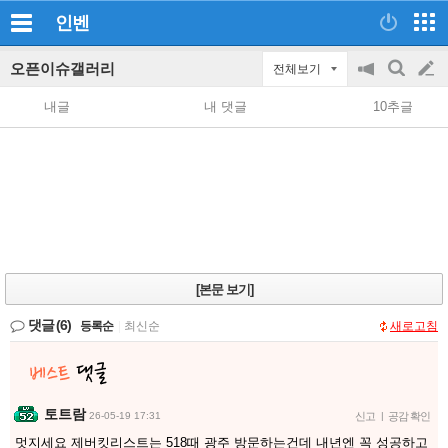
인벤
오픈이슈갤러리
전체보기
공
검
글
지
색
내글
내 댓글
10추글
on/off
쓰
기
[본문 보기]
댓글
(6)
등록순
|
최신순
새로고침
토트람
26-05-19 17:31
신고
|
공감 확인
멋지세요 제버킷리스트는 518때 광주 방문하는건데 내년엔 꼭 성공하고