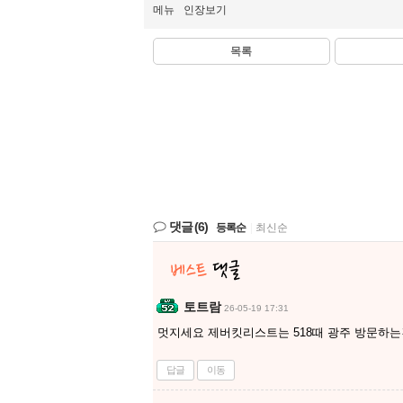
메뉴
인장보기
목록
댓글
(6)
등록순
|
최신순
토트람
26-05-19 17:31
멋지세요 제버킷리스트는 518때 광주 방문하는
답글
이동