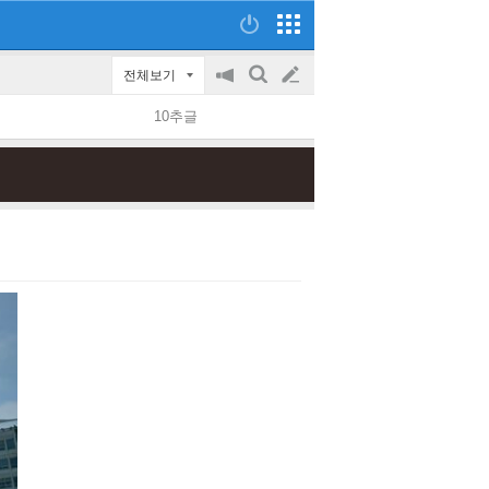
전체보기
공
검
글
지
색
10추글
on/off
쓰
기