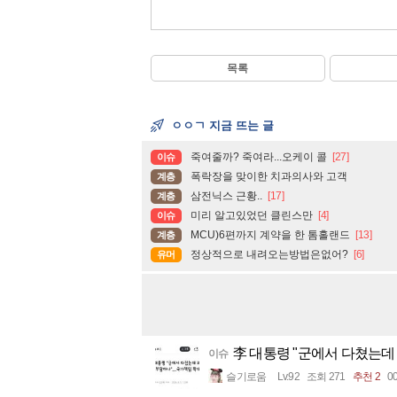
목록
ㅇㅇㄱ 지금 뜨는 글
죽여줄까? 죽여라...오케이 콜
[27]
이슈
폭락장을 맞이한 치과의사와 고객
계층
삼전닉스 근황..
[17]
계층
미리 알고있었던 클린스만
[4]
이슈
MCU)6편까지 계약을 한 톰홀랜드
[13]
계층
정상적으로 내려오는방법은없어?
[6]
유머
李 대통령 "군에서 다쳤는데
이슈
슬기로움
Lv.92
조회 271
추천 2
00