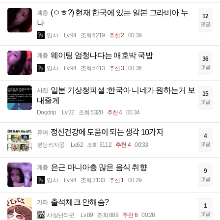
(ㅇㅎ?) 현재 한국에 있는 일본 그라비아 누
계층
12
나
댓글
입사
Lv.94
조회 6219
추천 2
00:39
웨이팅 엄청나다는 애호박 국밥
계층
36
댓글
입사
Lv.94
조회 5413
추천 3
00:36
일본 기상청피셜 :한국아 니네가 원하는거 보
사진
15
내줄게
댓글
Dogdrip
Lv.22
조회 5320
추천 4
00:34
정신건강에 도움이 되는 생각 10가지
유머
4
댓글
분당리자몽
Lv.62
조회 3112
추천 4
00:33
은근 마니아층 많은 음식 취향
계층
9
댓글
입사
Lv.94
조회 3133
추천 1
00:29
출석체크 안해슴?
기타
1
댓글
사실난라쿤
Lv.89
조회 889
추천 6
00:28