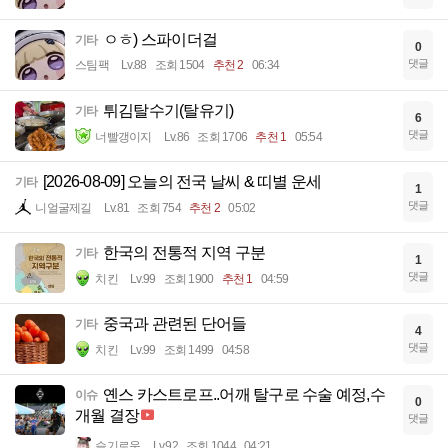
ㅇㅎ) 스파이더걸
기타
0
댓글
스팀팩
Lv.88
조회 1504
추천 2
06:34
튀김탈수기(탈유기)
기타
6
댓글
너빨갱이지
Lv.86
조회 1706
추천 1
05:54
[2026-08-09] 오늘의 전국 날씨 & 띠별 운세
기타
1
댓글
니얼굴제길
Lv.81
조회 754
추천 2
05:02
한국의 전통적 지역 구분
기타
1
댓글
치킨
Lv.99
조회 1900
추천 1
04:59
중국과 관련된 단어들
기타
4
댓글
치킨
Lv.99
조회 1499
04:58
옌스 카스트로프..어깨 탈구로 수술 예정,수
이슈
0
개월 결장
댓글
슬기로움
Lv.92
조회 1044
04:21