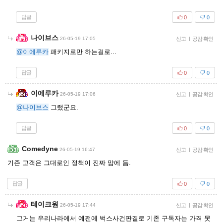
답글
0
0
나이브스
26-05-19 17:05
신고
|
공감 확인
@이에루카
패키지로만 하는걸로...
답글
0
0
이에루카
26-05-19 17:06
신고
|
공감 확인
@나이브스
그랬군요.
답글
0
0
Comedyne
26-05-19 16:47
신고
|
공감 확인
기존 고객은 그대로인 정책이 진짜 맘에 듬.
답글
0
0
테이크원
26-05-19 17:44
신고
|
공감 확인
그거는 우리나라에서 예전에 벅스사건판결로 기존 구독자는 가격 못