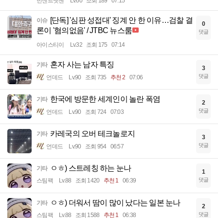
빈센트멧젠
Lv.60
조회 189
07:15
[단독] '심판 성접대' 징계 안 한 이유…검찰 결
이슈
0
론이 '혐의없음' / JTBC 뉴스룸
댓글
아이스티이
Lv.32
조회 175
07:14
혼자 사는 남자 특징
기타
3
댓글
언데드
Lv.90
조회 735
추천 2
07:06
한국에 방문한 세계인이 놀란 폭염
기타
2
댓글
언데드
Lv.90
조회 724
07:03
카레국의 오버 테크놀로지
기타
3
댓글
언데드
Lv.90
조회 954
06:57
ㅇㅎ) 스트레칭 하는 눈나
기타
1
댓글
스팀팩
Lv.88
조회 1420
추천 1
06:39
ㅇㅎ) 더워서 땀이 많이 났다는 일본 눈나
기타
2
댓글
스팀팩
Lv.88
조회 1588
추천 1
06:38