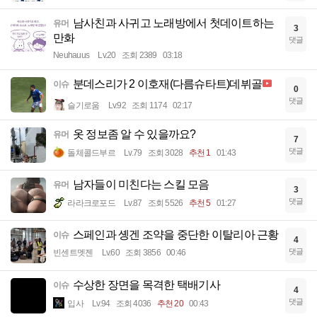
남사친과 사귀고 노래방에서 첫데이트하는
유머
3
만화
댓글
Neuhauus
Lv.20
조회 2389
03:18
분데스리가 2 이호재(다름슈타트)데뷔골
이슈
0
댓글
슬기로움
Lv.92
조회 1174
02:17
옷 정보좀 알 수 있을까요?
유머
7
댓글
돌체콜드부르
Lv.79
조회 3028
추천 1
01:43
남자들이 미친다는 스킬 모음
유머
3
댓글
라라크로포드
Lv.87
조회 5526
추천 5
01:27
스페인과 솅겐 조약을 중단한 이탈리아 근황
이슈
4
댓글
빈센트멧젠
Lv.60
조회 3856
00:46
수상한 장면을 목격한 택배기사
이슈
4
댓글
입사
Lv.94
조회 4036
추천 20
00:43