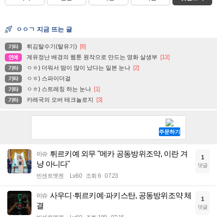
ㅇㅇㄱ 지금 뜨는 글
튀김탈수기(탈유기)
[6]
기타
계유정난 배경의 웹툰 원작으로 만드는 영화 살생부
[13]
연예
ㅇㅎ) 더워서 땀이 많이 났다는 일본 눈나
[2]
기타
ㅇㅎ) 스파이더걸
기타
ㅇㅎ) 스트레칭 하는 눈나
[1]
기타
카레국의 오버 테크놀로지
[3]
기타
튀르키예 외무 "메카 공동방위조약, 이란 겨
이슈
1
냥 아니다"
댓글
빈센트멧젠
Lv.60
조회 6
07:23
사우디·튀르키예·파키스탄, 공동방위조약 체
이슈
1
결
댓글