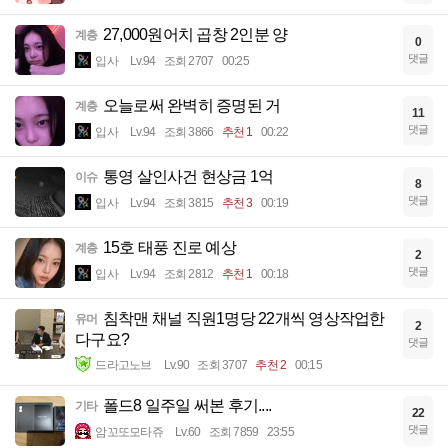
27,000원어치 곱창 2인분 양
계층
0
댓글
입사
Lv.94
조회 2707
00:25
오늘로써 완벽히 증명된 거
계층
11
댓글
입사
Lv.94
조회 3866
추천 1
00:22
통영 살인사건 현상금 1억
이슈
8
댓글
입사
Lv.94
조회 3815
추천 3
00:19
15호 태풍 진로 예상
계층
2
댓글
입사
Lv.94
조회 2812
추천 1
00:18
침착맨 채널 직원1명당 22개씩 영상작업한
유머
2
다구요?
댓글
드라고노브
Lv.90
조회 3707
추천 2
00:15
폴드8 일주일 써본 후기....
기타
22
댓글
암꼬또모타쥬
Lv.60
조회 7859
23:55