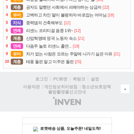
3
계층
[22]
공자도 말했던 사회에서 피해야하는 상급자
4
유머
[18]
고백하고 차인 딸이 불평하자 바로잡는 어머님
5
지식
[12]
중력댐의 건축해부도
6
연예
[12]
리센느 프리티걸 음중 1위~
7
계층
[21]
산업혁명때 영국 노동자 숙소
8
연예
[19]
다음주 놀토 리센느 출연...
9
유머
[21]
차가 없는 사람은 모르는 주말에 나가기 싫은 이유
10
계층
[25]
태풍 돌핀 말고 이주은 돌핀
로그인
PC화면
퀵링크
설정
청소년보호정책
이용약관
개인정보처리방침
▲
불법촬영물신고안내
(주)
인
벤