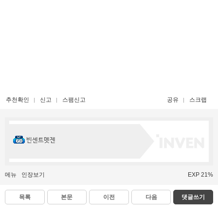
추천확인
신고
스팸신고
공유
스크랩
빈센트멧젠
메뉴
인장보기
EXP 21%
목록
본문
이전
다음
댓글쓰기