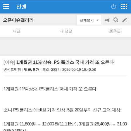
인벤
오픈이슈갤러리
전체보기
공
검
글
지
색
내글
내 댓글
10추글
on/off
쓰
기
[이슈]
1개월권 11% 상승, PS 플러스 국내 가격 또 오른다
빈센트멧젠
댓글: 9 개
조회:
2827
2026-05-19 16:40:58
1개월권 11% 상승, PS 플러스 국내 가격 또 오른다
소니 PS 플러스 에센셜 가격 인상 5월 20일부터 신규 고객 대상.
1개월권 11,800원 → 12,000원(11.11%↑), 3개월권 28,400원 → 31,00
0원(9.15%↑).