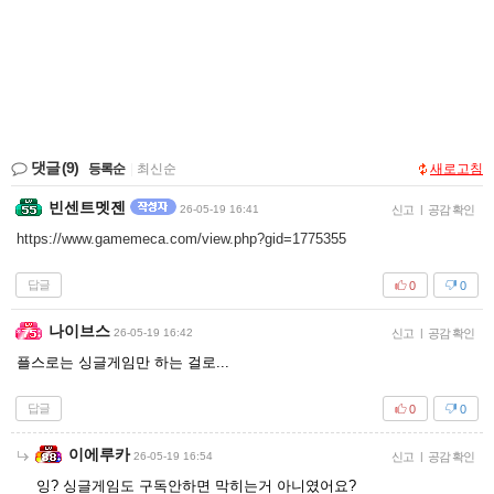
댓글
(9)
등록순
|
최신순
새로고침
빈센트멧젠
26-05-19 16:41
신고
|
공감 확인
https://www.gamemeca.com/view.php?gid=1775355
답글
0
0
나이브스
26-05-19 16:42
신고
|
공감 확인
플스로는 싱글게임만 하는 걸로...
답글
0
0
이에루카
26-05-19 16:54
신고
|
공감 확인
잉? 싱글게임도 구독안하면 막히는거 아니였어요?