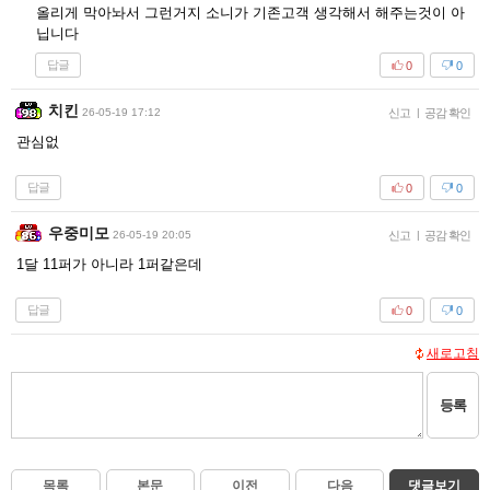
올리게 막아놔서 그런거지 소니가 기존고객 생각해서 해주는것이 아
닙니다
답글
0
0
치킨
26-05-19 17:12
신고
|
공감 확인
관심없
답글
0
0
우중미모
26-05-19 20:05
신고
|
공감 확인
1달 11퍼가 아니라 1퍼같은데
답글
0
0
새로고침
등록
목록
본문
이전
다음
댓글보기