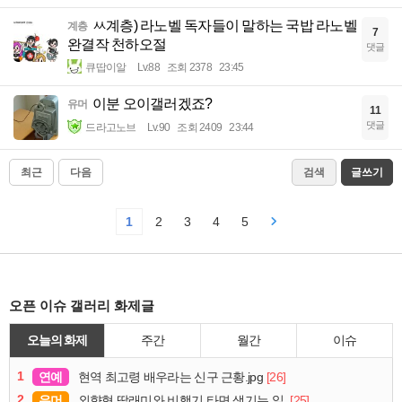
ㅆ계층) 라노벨 독자들이 말하는 국밥 라노벨
계층
7
완결작 천하오절
댓글
큐땁이알
Lv.88
조회 2378
23:45
이분 오이갤러겠죠?
유머
11
댓글
드라고노브
Lv.90
조회 2409
23:44
최근
다음
검색
글쓰기
1
2
3
4
5
오픈 이슈 갤러리 화제글
오늘의 화제
주간
월간
이슈
1
연예
[26]
현역 최고령 배우라는 신구 근황.jpg
2
유머
[25]
외향형 딸래미와 비행기 타면 생기는 일.