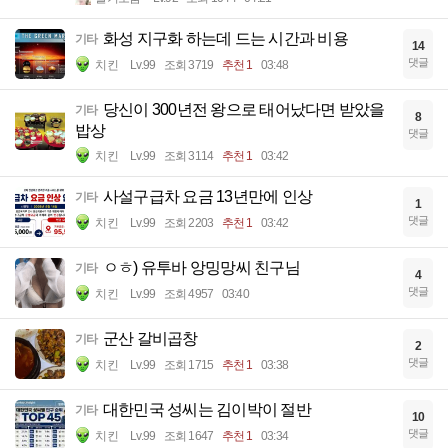
화성 지구화 하는데 드는 시간과 비용
기타
14
댓글
치킨
Lv.99
조회 3719
추천 1
03:48
당신이 300년전 왕으로 태어났다면 받았을
기타
8
밥상
댓글
치킨
Lv.99
조회 3114
추천 1
03:42
사설구급차 요금 13년만에 인상
기타
1
댓글
치킨
Lv.99
조회 2203
추천 1
03:42
ㅇㅎ) 유투바 앙밍망씨 친구님
기타
4
댓글
치킨
Lv.99
조회 4957
03:40
군산 갈비곱창
기타
2
댓글
치킨
Lv.99
조회 1715
추천 1
03:38
대한민국 성씨는 김이박이 절반
기타
10
댓글
치킨
Lv.99
조회 1647
추천 1
03:34