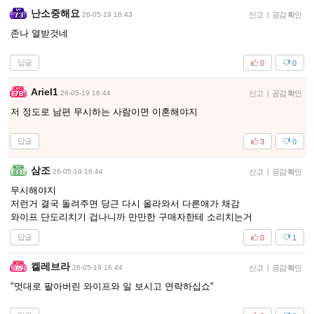
난소중해요
26-05-19 16:43
신고
|
공감 확인
존나 열받것네
답글
0
0
Ariel1
26-05-19 16:44
신고
|
공감 확인
저 정도로 남편 무시하는 사람이면 이혼해야지
답글
3
0
삼조
26-05-19 16:44
신고
|
공감 확인
무시해야지
저런거 결국 돌려주면 당근 다시 올라와서 다른애가 채감
와이프 단도리치기 겁나니까 만만한 구매자한테 소리치는거
답글
0
1
켈레브라
26-05-19 16:44
신고
|
공감 확인
"멋대로 팔아버린 와이프와 일 보시고 연락하십쇼"