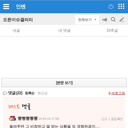
인벤
오픈이슈갤러리
전체보기
공
검
글
지
색
내글
내 댓글
10추글
on/off
쓰
기
[본문 보기]
댓글
(22)
등록순
|
최신순
새로고침
뿡빵뿡뿡뿡
26-05-19 17:06
신고
|
공감 확인
돌려주면 그 비참하고 열 받는 상황을 또 경험하겠지....