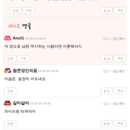
답글
이동
3
0
Ariel1
26-05-19 16:44
신고
|
공감 확인
저 정도로 남편 무시하는 사람이면 이혼해야지
답글
이동
3
0
팝콘장인의꿈
26-05-19 16:43
신고
|
공감 확인
마음은 굉장히 아프네요
답글
1
0
갈마갈마
26-05-19 16:43
신고
|
공감 확인
와이프랑 따져야지
답글
0
0