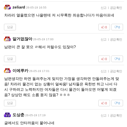
zeliard
26-05-19 16:55
신고
|
공감 확인
차라리 열올렸으면 나을텐데 저 시무룩한 죄송합니다가 마음아프네
답글
0
0
알거없잖아
26-05-19 17:00
신고
|
공감 확인
남편이 큰 잘 못으 ㄹ해서 저럴수도 있잖아?
답글
0
0
이에루카
26-05-19 17:01
신고
|
공감 확인
남편생각만 하면 돌려주는게 맞지만 가정을 생각하면 안돌려주는게 맞
음! 차라리 물건이 없는 상황이 덜싸움! 남자들은 욕한번 하고 나서 다
시 구하려고 노력하지만 여자들은 다시 물건이 돌아오면 어떻게 되겠
음? 상상만 해도 소름 돋지 않음? ㅎㅎㅎ
답글
0
0
도상춘
26-05-19 17:19
신고
|
공감 확인
글에서도 안타까움이 뭍어나네