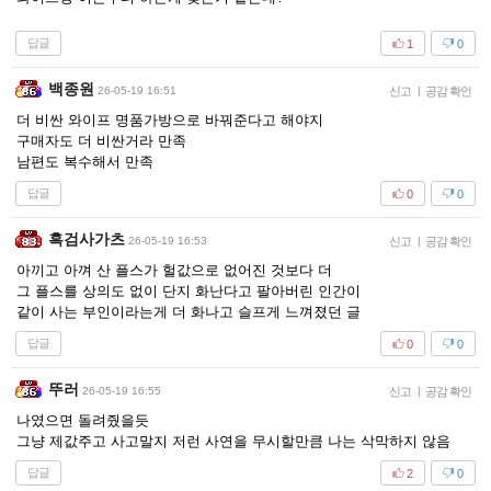
답글
1
0
백종원
26-05-19 16:51
신고
|
공감 확인
더 비싼 와이프 명품가방으로 바꿔준다고 해야지
구매자도 더 비싼거라 만족
남편도 복수해서 만족
답글
0
0
흑검사가츠
26-05-19 16:53
신고
|
공감 확인
아끼고 아껴 산 플스가 헐값으로 없어진 것보다 더
그 플스를 상의도 없이 단지 화난다고 팔아버린 인간이
같이 사는 부인이라는게 더 화나고 슬프게 느껴졌던 글
답글
0
0
뚜러
26-05-19 16:55
신고
|
공감 확인
나였으면 돌려줬을듯
그냥 제값주고 사고말지 저런 사연을 무시할만큼 나는 삭막하지 않음
답글
2
0