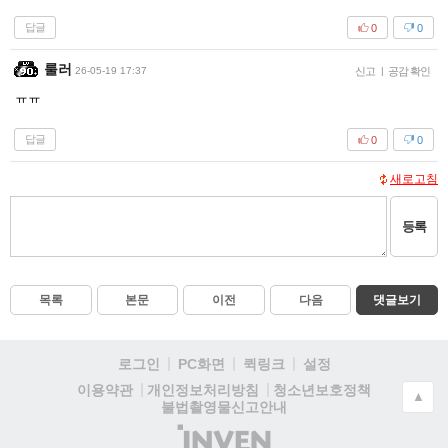
답글
0
0
룰러
26-05-19 17:37
신고
|
공감 확인
ㅠㅠ
답글
0
0
새로고침
등록
목록
본문
이전
다음
댓글보기
로그인
PC화면
퀵링크
설정
청소년보호정책
이용약관
개인정보처리방침
▲
불법촬영물신고안내
(주)