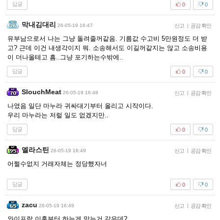
답글
0
0
막내김대리
26-05-19 16:47
신고
|
공감 확인
유부남으로서 나는 그냥 돌려줄꺼같음. 기름값 수고비 5만원정도 더 받
고? 근데 이건 내생각이지 뭐. 소송해서도 이길꺼같지는 않고 소송비용
이 더나올테고 흠..그냥 포기하는수밖에..
답글
0
0
SlouchMeat
26-05-19 16:48
신고
|
공감 확인
나였음 일단 마누라 귀싸대기부터 올리고 시작이다.
우리 마누라는 저럴 일도 없겠지만..
답글
0
0
엘라스틴
26-05-19 16:49
신고
|
공감 확인
어쩔수없지 거래자체는 정당했자너
답글
0
0
zacu
26-05-19 16:49
신고
|
공감 확인
와이프랑 이혼부터 하는게 맞는거 같은데?