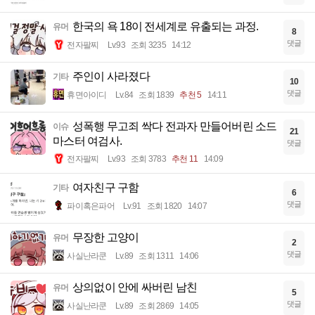
한국의 욕 18이 전세계로 유출되는 과정.
유머
8
댓글
전자팔찌
Lv.93
조회 3235
14:12
주인이 사라졌다
기타
10
댓글
휴면아이디
Lv.84
조회 1839
추천 5
14:11
성폭행 무고죄 싹다 전과자 만들어버린 소드
이슈
21
마스터 여검사.
댓글
전자팔찌
Lv.93
조회 3783
추천 11
14:09
여자친구 구함
기타
6
댓글
파이혹은파어
Lv.91
조회 1820
14:07
무장한 고양이
유머
2
댓글
사실난라쿤
Lv.89
조회 1311
14:06
상의없이 안에 싸버린 남친
유머
5
댓글
사실난라쿤
Lv.89
조회 2869
14:05