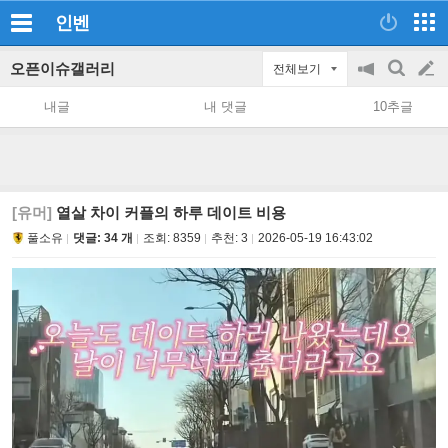
인벤
오픈이슈갤러리
전체보기
공
검
글
지
색
내글
내 댓글
10추글
on/off
쓰
기
[유머]
열살 차이 커플의 하루 데이트 비용
풀소유
댓글: 34 개
조회:
8359
추천:
3
2026-05-19 16:43:02