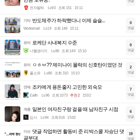
댓글
전자팔찌
Lv.93
조회 151
15:11
반도체주가 하락했다니 이제 슬슬...
기타
0
댓글
Worksmart
Lv.19
조회 149
15:11
로케단 사내복지 수준
유머
0
댓글
너빨갱이지
Lv.86
조회 149
15:10
ㅇㅎㅂ?? 제미나이 몰락의 신호탄이였던 것
유머
2
댓글
풀소유
Lv.86
조회 310
15:10
조카에게 용돈줄지 고민한 외숙모
연예
7
댓글
Earth
Lv.96
조회 1073
추천 2
15:02
일본인 여자친구랑 걸을 때 남자친구 시점
계층
6
댓글
입사
Lv.94
조회 816
15:02
댓글 작업하면 활동비 준 리박스쿨 자승단 댓
이슈
19
글부대
댓글