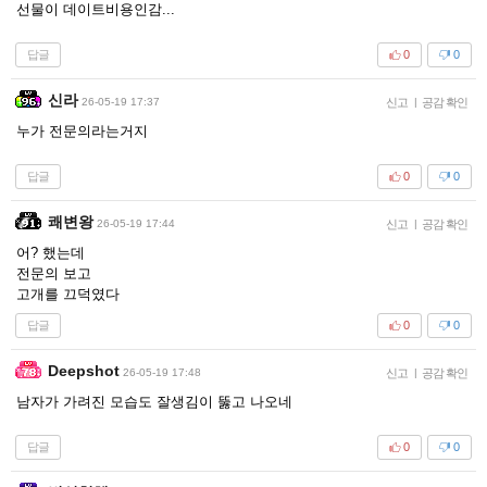
선물이 데이트비용인감...
답글
0
0
신라
26-05-19 17:37
신고
|
공감 확인
누가 전문의라는거지
답글
0
0
쾌변왕
26-05-19 17:44
신고
|
공감 확인
어? 했는데
전문의 보고
고개를 끄덕였다
답글
0
0
Deepshot
26-05-19 17:48
신고
|
공감 확인
남자가 가려진 모습도 잘생김이 뚫고 나오네
답글
0
0