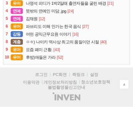
3
유머
[21]
나영석 피디가 1박2일때 출연자들을 굴린 배경
4
연예
[24]
뜻밖의 연예인 미담..jpg
5
연예
[12]
김채원
6
유머
[27]
파브리도 이해 안가는 한국 음식
7
감동
[16]
어떤 공익근무요원 이야기
8
계층
[40]
ㅇㅎ) 나이키 역사상 최고의 품질이던 시절
9
유머
[43]
요즘 폐미 근황.
10
유머
[52]
후방)애들은 가라
로그인
PC화면
퀵링크
설정
청소년보호정책
이용약관
개인정보처리방침
▲
불법촬영물신고안내
(주)
인
벤