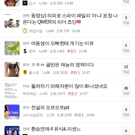
댓글
입사
Lv.94
조회 368
14:49
동영상) 의외로 스파이 패밀리 '아냐' 표정 나
연예
3
온다는 QWER의 리더 쵸단
댓글
큐땁이알
Lv.88
조회 726
14:49
여동생이 오빠한테 개기는 이유
유머
2
댓글
썽바
Lv.89
조회 1493
추천 1
14:48
ㅇㅎㅂ 골반은 재능의 영역이다
유머
13
댓글
풀소유
Lv.86
조회 1633
추천 1
14:47
돌려차기 피해자분이 많이 화나셨네요
이슈
26
댓글
백색왜성
Lv.43
조회 1673
추천 2
14:47
전설의 모르모트pd
유머
4
댓글
스티브승준유
Lv.76
조회 1095
추천 1
14:46
환승연애 4 유식& 리센느
연예
0