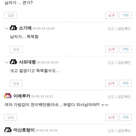
남자가 ... 큰가?
답글
0
0
소기애
26-05-19 16:48
신고
|
공감 확인
남자가... 똑똑함
답글
0
0
샤프대령
26-05-19 16:55
신고
|
공감 확인
크고 잘생기고 똑똑할수도...
답글
0
0
이에루카
26-05-19 16:51
신고
|
공감 확인
여자 가방값이 천이백만원이네....부럽다 의사남자야!!! ㅜㅜ
답글
0
0
마산호랑이
26-05-19 16:53
신고
|
공감 확인