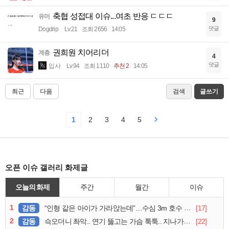
축협 성접대 이슈...여초 반응 ㄷㄷㄷ
유머
9
댓글
Dogdrip
Lv.21
조회 2656
14:05
권희원 치어리더
계층
4
댓글
입사
Lv.94
조회 1110
추천 2
14:05
최근
다음
검색
글쓰기
1
2
3
4
5
오픈 이슈 갤러리 화제글
오늘의 화제
주간
월간
이슈
1
감동
[17]
“인형 같은 아이가 가라앉는데”…수심 3m 호수 뛰어든 60대 의인
2
감동
[22]
슥오더니 촤악.. 연기 뚫고는 가슴 툭툭.. 지나가던 아재의 정체