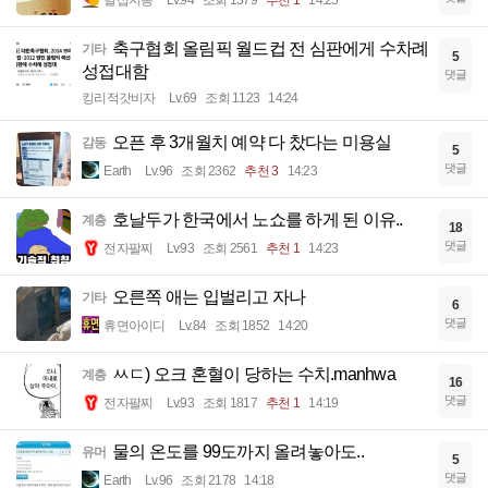
축구협회 올림픽 월드컵 전 심판에게 수차례
기타
5
성접대함
댓글
킹리적갓비자
Lv.69
조회 1123
14:24
오픈 후 3개월치 예약 다 찼다는 미용실
감동
5
댓글
Earth
Lv.96
조회 2362
추천 3
14:23
호날두가 한국에서 노쇼를 하게 된 이유..
계층
18
댓글
전자팔찌
Lv.93
조회 2561
추천 1
14:23
오른쪽 애는 입벌리고 자나
기타
6
댓글
휴면아이디
Lv.84
조회 1852
14:20
ㅆㄷ) 오크 혼혈이 당하는 수치.manhwa
계층
16
댓글
전자팔찌
Lv.93
조회 1817
추천 1
14:19
물의 온도를 99도까지 올려놓아도..
유머
5
댓글
Earth
Lv.96
조회 2178
14:18