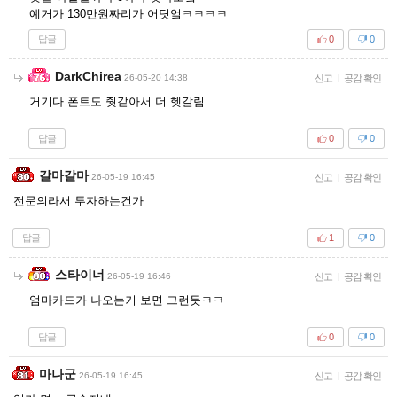
예거가 130만원짜리가 어딧엌ㅋㅋㅋㅋ
답글
0
0
DarkChirea
26-05-20 14:38
신고
|
공감 확인
거기다 폰트도 줫같아서 더 헷갈림
답글
0
0
갈마갈마
26-05-19 16:45
신고
|
공감 확인
전문의라서 투자하는건가
답글
1
0
스타이너
26-05-19 16:46
신고
|
공감 확인
엄마카드가 나오는거 보면 그런듯ㅋㅋ
답글
0
0
마나군
26-05-19 16:45
신고
|
공감 확인