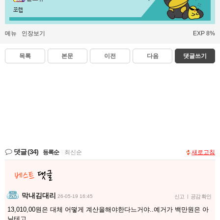
쪼렙
메뉴
인장보기
EXP 8%
목록
본문
이전
다음
댓글쓰기
댓글
(34)
등록순
|
최신순
새로고침
막내김대리
26-05-19 16:45
신고
|
공감 확인
13,010,00원은 대체 어떻게 계산을해야한다느거야..예거가 백만원은 아
닐테고