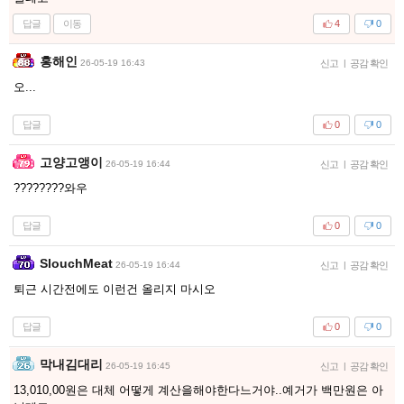
답글
이동
4
0
홍해인
26-05-19 16:43
신고
|
공감 확인
오...
답글
0
0
고양고앵이
26-05-19 16:44
신고
|
공감 확인
????????와우
답글
0
0
SlouchMeat
26-05-19 16:44
신고
|
공감 확인
퇴근 시간전에도 이런건 올리지 마시오
답글
0
0
막내김대리
26-05-19 16:45
신고
|
공감 확인
13,010,00원은 대체 어떻게 계산을해야한다느거야..예거가 백만원은 아