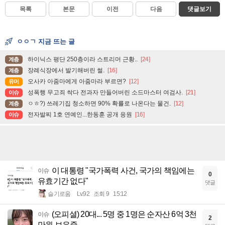
목록
본문
이전
다음
댓글보기
ㅇㅇㄱ 지금 뜨는 글
하이닉스 평단 250층이라 스트리머 근황..
[24]
계층
장례식장에서 발기해버린 썰.
[16]
계층
오사카 아줌마에게 아줌마라 부르면?
[12]
유머
성폭행 무고죄 싹다 전과자 만들어버린 소드마스터 여검사.
[21]
이슈
ㅇㅎ?) 쓰레기집 청소하면 90% 확률로 나온다는 물건.
[12]
계층
전자발찌 1호 연예인...한동훈 공개 응원
[16]
이슈
이 대통령 "국가폭력 사건, 국가의 책임에는
이슈
0
유효기간 없다"
댓글
슬기로움
Lv.92
조회 9
15:12
(오피셜) 20대... 5명 중 1명은 순자산 6억 3천
이슈
2
만원 보유중.