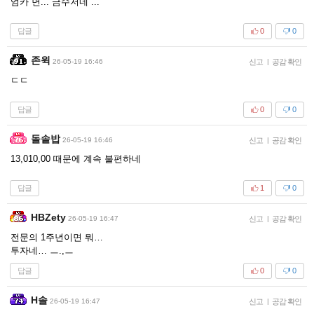
엄카 면... 금수저네 ...
답글
0
0
존윅
26-05-19 16:46
신고
|
공감 확인
ㄷㄷ
답글
0
0
돌솥밥
26-05-19 16:46
신고
|
공감 확인
13,010,00 때문에 계속 불편하네
답글
1
0
HBZety
26-05-19 16:47
신고
|
공감 확인
전문의 1주년이면 뭐…
투자네… ㅡ.,ㅡ
답글
0
0
H솔
26-05-19 16:47
신고
|
공감 확인