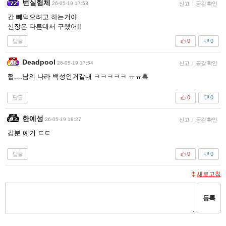
번실험체
26-05-19 17:53
신고
|
공감 확인
간 빼먹으려고 하는거야
신장은 다른데서 구했어!!
답글
0
0
Deadpool
26-05-19 17:54
신고
|
공감 확인
쩝....남의 나라 백성인거같내 ㅋㅋㅋㅋㅋ ㅠㅠ흑
답글
0
0
한예성
26-05-19 18:27
신고
|
공감 확인
갑분 예거 ㄷㄷ
답글
0
0
새로고침
등록