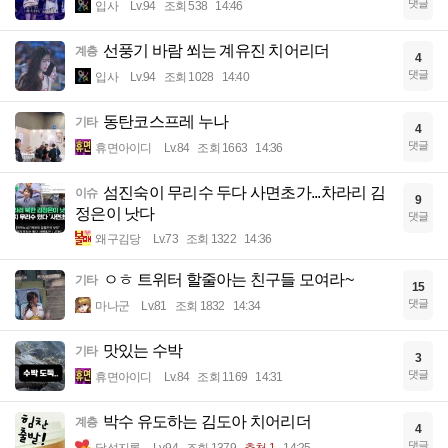
댓글
입사
Lv.94
조회 538
14:46
선풍기 바람 쐬는 계유진 치어리더
계층
4
댓글
입사
Lv.94
조회 1028
14:40
동탄코스프레 누나
기타
4
댓글
휴면아이디
Lv.84
조회 1663
14:36
섬진숙이 무리수 두다 사면초가...차라리 김
이슈
9
정은이 낫다
댓글
왜구김당
Lv.73
조회 1322
14:36
ㅇㅎ 트위터 할줄아는 친구들 모여라~
기타
15
댓글
마나군
Lv.81
조회 1832
14:34
맛있는 수박
기타
3
댓글
휴면아이디
Lv.84
조회 1169
14:31
박수 유도하는 김도아 치어리더
계층
4
댓글
달섭지롱
Lv.94
조회 1379
추천 1
14:25