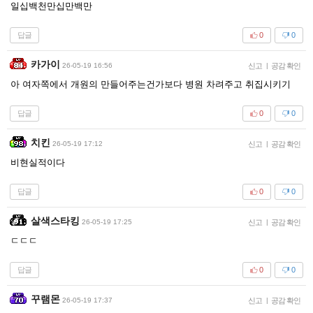
일십백천만십만백만
답글
0
0
카가이
26-05-19 16:56
신고
|
공감 확인
아 여자쪽에서 개원의 만들어주는건가보다 병원 차려주고 취집시키기
답글
0
0
치킨
26-05-19 17:12
신고
|
공감 확인
비현실적이다
답글
0
0
살색스타킹
26-05-19 17:25
신고
|
공감 확인
ㄷㄷㄷ
답글
0
0
꾸램몬
26-05-19 17:37
신고
|
공감 확인