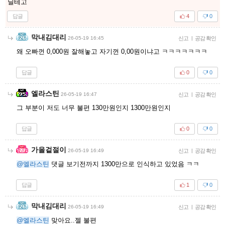
닐테고
답글
4
0
막내김대리
26-05-19 16:45
신고
|
공감 확인
왜 오빠껀 0,000원 잘해놓고 자기껀 0,00원이냐고 ㅋㅋㅋㅋㅋㅋㅋ
답글
0
0
엘라스틴
26-05-19 16:47
신고
|
공감 확인
그 부분이 저도 너무 불편 130만원인지 1300만원인지
답글
0
0
가을겉절이
26-05-19 16:49
신고
|
공감 확인
@엘라스틴
댓글 보기전까지 1300만으로 인식하고 있었음 ㅋㅋ
답글
1
0
막내김대리
26-05-19 16:49
신고
|
공감 확인
@엘라스틴
맞아요..젤 불편