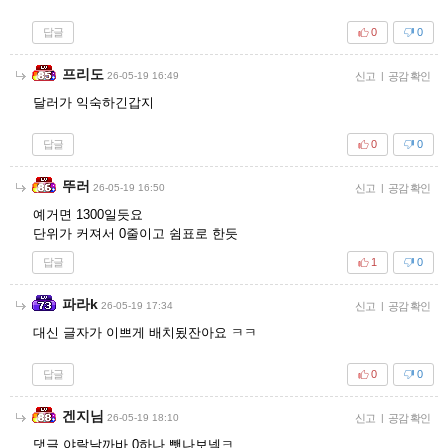
답글
0
0
프리도
26-05-19 16:49
신고
|
공감 확인
달러가 익숙하긴갑지
답글
0
0
뚜러
26-05-19 16:50
신고
|
공감 확인
예거면 1300일듯요
단위가 커져서 0줄이고 쉼표로 한듯
답글
1
0
파라k
26-05-19 17:34
신고
|
공감 확인
대신 글자가 이쁘게 배치됬잔아요 ㅋㅋ
답글
0
0
겐지님
26-05-19 18:10
신고
|
공감 확인
댓글 야랄날까바 0하나 뺏나보넼ㅋ