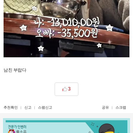
남친 부랍다
3
추천확인
신고
스팸신고
공유
스크랩
전문가 인벤러
풀소유