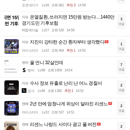
조졋네이거
Lv.36
조회 681
추천 3
14:59
온열질환, 쓰러지면 15만원 받는다…1440만
이슈
3
경기도민 기후보험
댓글
백합에이슬
Lv.57
조회 520
14:59
지진이 강타한 순간 환자부터 생각했다
이슈
1
댓글
아이스티이
Lv.32
조회 404
추천 1
14:55
울 언니 32살인데
유머
7
댓글
썽바
Lv.89
조회 1659
14:54
수사 정보 유출로 난리 난 어느 경찰서
이슈
2
댓글
입사
Lv.94
조회 1392
추천 1
14:52
2년 만에 엄청나게 위상이 달라진 리센느
연예
2
댓글
아이스티이
Lv.32
조회 537
14:51
리센느 나랑드 사이다 광고 풀 버전
연예
2