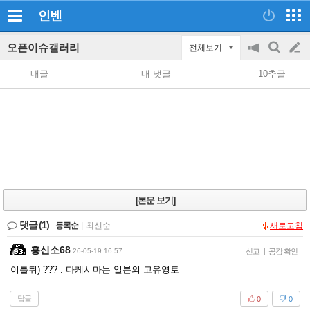
인벤
오픈이슈갤러리
전체보기
공
검
글
지
색
내글
내 댓글
10추글
on/off
쓰
기
[본문 보기]
댓글
(1)
등록순
|
최신순
새로고침
흥신소68
26-05-19 16:57
신고
|
공감 확인
이틀뒤) ??? : 다케시마는 일본의 고유영토
답글
0
0