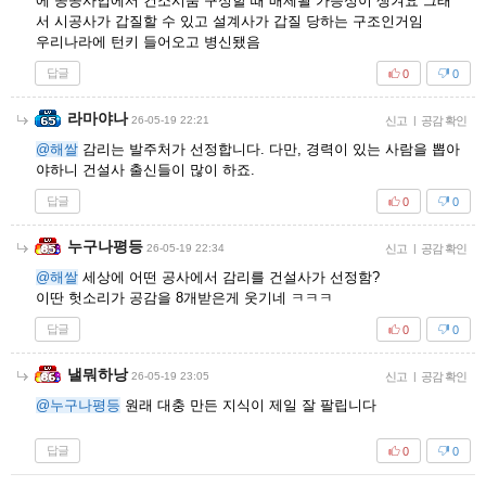
에 공공사업에서 컨소시움 구성할 때 배제될 가능성이 생겨요 그래
서 시공사가 갑질할 수 있고 설계사가 갑질 당하는 구조인거임
우리나라에 턴키 들어오고 병신됐음
답글
0
0
라마야나
26-05-19 22:21
신고
|
공감 확인
@해쌀
감리는 발주처가 선정합니다. 다만, 경력이 있는 사람을 뽑아
야하니 건설사 출신들이 많이 하죠.
답글
0
0
누구나평등
26-05-19 22:34
신고
|
공감 확인
@해쌀
세상에 어떤 공사에서 감리를 건설사가 선정함?
이딴 헛소리가 공감을 8개받은게 웃기네 ㅋㅋㅋ
답글
0
0
낼뭐하낭
26-05-19 23:05
신고
|
공감 확인
@누구나평등
원래 대충 만든 지식이 제일 잘 팔립니다
답글
0
0