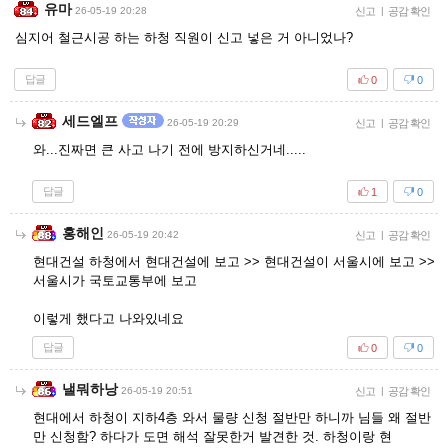
유마
26-05-19 20:28
신고
|
공감 확인
심지어 철근시공 하는 하청 직원이 신고 넣은 거 아니었나?
답글
0
0
세드엘프
26-05-19 20:29
신고
|
공감 확인
와...진짜면 큰 사고 나기 전에 방지하신거네.....
답글
1
0
홍해인
26-05-19 20:42
신고
|
공감 확인
현대건설 하청에서 현대건설에 보고 >> 현대건설이 서울시에 보고 >>
서울시가 국토교통부에 보고
이렇게 했다고 나와있네요
답글
0
0
낼뭐하낭
26-05-19 20:51
신고
|
공감 확인
현대에서 하청이 지하4층 와서 물량 신청 절반만 하니까 님들 왜 절반
만 신청함? 하다가 도면 해석 잘못한거 발견한 것. 하청이랑 현