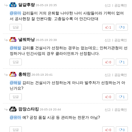
달걀후량
26-05-19 20:35
신고
|
공감 확인
@유마
감리들이 거의 은퇴할 나이/한 나이 사람들이라 기력이 없어
서 공사현장 잘 안본다함. 고층일수록 더 안간다던대
답글
1
0
낼뭐하낭
26-05-19 20:39
신고
|
공감 확인
@해쌀
감리를 건설사가 선정하는 경우는 없는데요;; 인허가관청이 선
정하거나 민간사업의 경우 클라이언트가 선정합니다.
답글
0
1
홍해인
26-05-19 20:41
신고
|
공감 확인
@해쌀
감리는 건설사가 선정하는게 아니라 발주처가 선정하는거 아
닌가요?
답글
0
1
깜장스타킹
26-05-19 20:44
신고
|
공감 확인
@유마
예? 공정 품질 시공 등 관리하는 전문가 아님?
답글
0
0