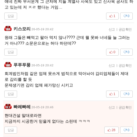
얘네 진짜 무서운게 그 근처에 지들 계열사 사옥도 있고 신사옥 공사도 하
고 있는데 저 ㅈㄹ 했다는 거임…
답글
1
0
키스모리
26-05-19 20:42
신고
|
공감 확인
원래 그들은 빼먹고 팔아 먹지 않나???? 근데 뭘 못봐 너네들 늘 그러는
거 아냐??? 소문은으로는 허다 하던데??
답글
0
0
푸푸푸풍
26-05-19 20:42
신고
|
공감 확인
회계법인처럼 같은 업체 못쓰게 법적으로 막아놔야 감리업체들이 제대
로 감리를 할 듯
문제생기면 감리 업체 패가망신 시키고
답글
1
0
빠레빠레
26-05-19 20:46
신고
|
공감 확인
현대건설 말대로라면
지금까지 시공한거 믿을게 없다는 소린데 ㅋㅋㅋ
답글
28
0