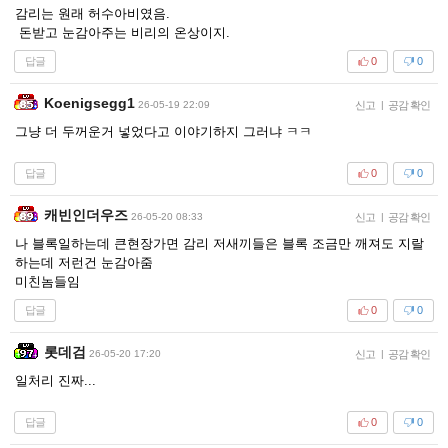
감리는 원래 허수아비였음.
돈받고 눈감아주는 비리의 온상이지.
답글
0
0
Koenigsegg1
26-05-19 22:09
신고
|
공감 확인
그냥 더 두꺼운거 넣었다고 이야기하지 그러냐 ㅋㅋ
답글
0
0
캐빈인더우즈
26-05-20 08:33
신고
|
공감 확인
나 블록일하는데 큰현장가면 감리 저새끼들은 블록 조금만 깨져도 지랄
하는데 저런건 눈감아줌
미친놈들임
답글
0
0
롯데검
26-05-20 17:20
신고
|
공감 확인
일처리 진짜...
답글
0
0