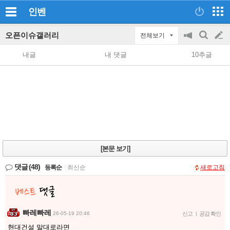
인벤
오픈이슈갤러리
전체보기
공
검
글
지
색
내글
내 댓글
10추글
on/off
쓰
기
[본문 보기]
댓글
(48)
등록순
|
최신순
새로고침
빠레빠레
26-05-19 20:46
신고
|
공감 확인
현대건설 말대로라면