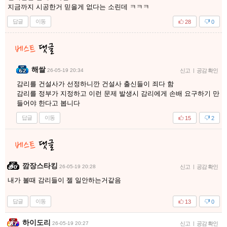
지금까지 시공한거 믿을게 없다는 소린데 ㅋㅋㅋ
답글
이동
28
0
해쌀
26-05-19 20:34
신고
|
공감 확인
감리를 건설사가 선정하니깐 건설사 출신들이 죄다 함
감리를 정부가 지정하고 이런 문제 발생시 감리에게 손배 요구하기 만
들어야 한다고 봅니다
답글
이동
15
2
깜장스타킹
26-05-19 20:28
신고
|
공감 확인
내가 볼때 감리들이 젤 일안하는거같음
답글
이동
13
0
하이도리
26-05-19 20:27
신고
|
공감 확인