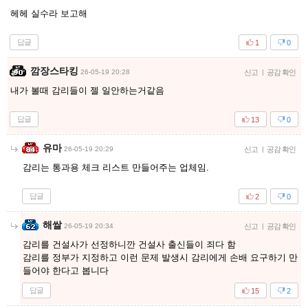
헤헤 실수라 보고해
답글
1
0
깜장스타킹
26-05-19 20:28
신고
|
공감 확인
내가 볼때 감리들이 젤 일안하는거같음
답글
13
0
유마
26-05-19 20:29
신고
|
공감 확인
감리는 통과용 체크 리스트 만들어주는 업체임.
답글
2
0
해쌀
26-05-19 20:34
신고
|
공감 확인
감리를 건설사가 선정하니깐 건설사 출신들이 죄다 함
감리를 정부가 지정하고 이런 문제 발생시 감리에게 손배 요구하기 만
들어야 한다고 봅니다
답글
15
2