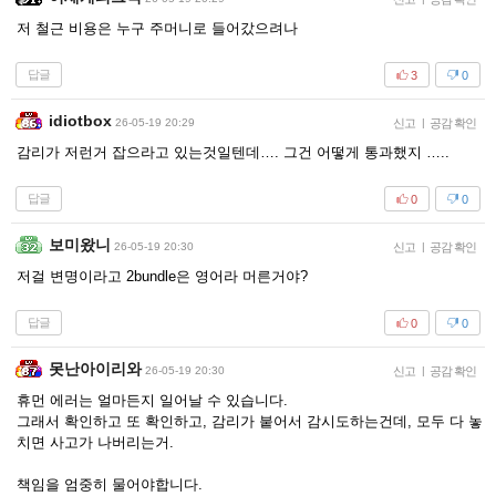
저 철근 비용은 누구 주머니로 들어갔으려나
답글
3
0
idiotbox
26-05-19 20:29
신고
|
공감 확인
감리가 저런거 잡으라고 있는것일텐데…. 그건 어떻게 통과했지 …..
답글
0
0
보미왔니
26-05-19 20:30
신고
|
공감 확인
저걸 변명이라고 2bundle은 영어라 머른거야?
답글
0
0
못난아이리와
26-05-19 20:30
신고
|
공감 확인
휴먼 에러는 얼마든지 일어날 수 있습니다.
그래서 확인하고 또 확인하고, 감리가 붙어서 감시도하는건데, 모두 다 놓
치면 사고가 나버리는거.
책임을 엄중히 물어야합니다.