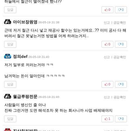
하늘에서 철근이 떨어졌네 했냐??
답글
0
0
아이브장원영
26-05-19 21:38
신고
|
공감 확인
근데 저거 철근 다시 넣고 재공사 할수는 있는거에요..?? 이미 공사 다 해
버려서 철근 못넣는거면 방법을 어케 하려는거지..
답글
0
0
정의def
26-05-19 21:40
신고
|
공감 확인
저거 일부로 저러는거야 ㅋㅋ
남겨먹는 돈이 얼마인데 ㅋㅋㅋㅋㅋ
답글
0
0
월급루팡전문
26-05-19 21:40
신고
|
공감 확인
사람들이 병신인 줄 아나
진짜 그런거면 도면 해석조차 못 하는 회사니까 사업 배제돼야지
답글
1
0
진상처리반장