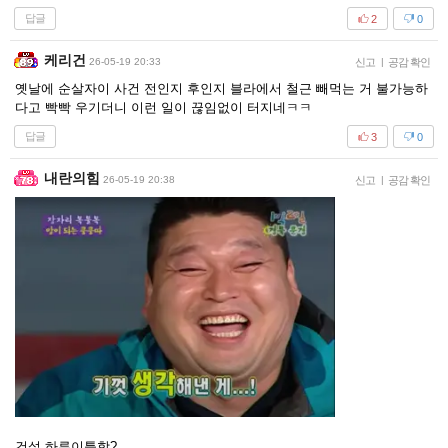
답글
2
0
케리건
26-05-19 20:33
신고
|
공감 확인
옛날에 순살자이 사건 전인지 후인지 블라에서 철근 빼먹는 거 불가능하
다고 빡빡 우기더니 이런 일이 끊임없이 터지네ㅋㅋ
답글
3
0
내란의힘
26-05-19 20:38
신고
|
공감 확인
건설 하루이틀함?