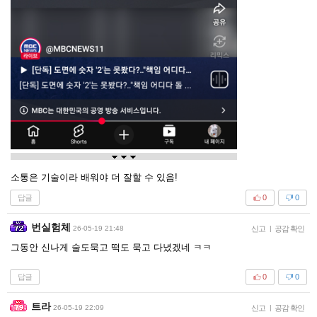
소통은 기술이라 배워야 더 잘할 수 있음!
답글
0
0
번실험체
26-05-19 21:48
신고
|
공감 확인
그동안 신나게 술도묵고 떡도 묵고 다녔겠네 ㅋㅋ
답글
0
0
트라
26-05-19 22:09
신고
|
공감 확인