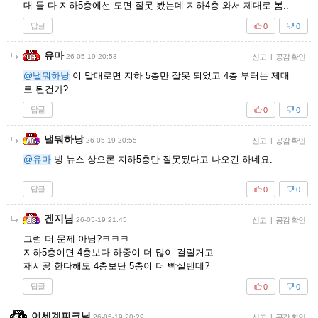
대 둘 다 지하5층에선 도면 잘못 봤는데 지하4층 와서 제대로 봄..
답글
0
0
유마
26-05-19 20:53
신고
|
공감 확인
@낼뭐하낭
이 말대로면 지하 5층만 잘못 되었고 4층 부터는 제대
로 된건가?
답글
0
0
낼뭐하낭
26-05-19 20:55
신고
|
공감 확인
@유마
넹 뉴스 상으론 지하5층만 잘못됬다고 나오긴 하네요.
답글
0
0
겐지님
26-05-19 21:45
신고
|
공감 확인
그럼 더 문제 아님?ㅋㅋㅋ
지하5층이면 4층보다 하중이 더 많이 걸릴거고
재시공 한다해도 4층보단 5층이 더 빡실텐데?
답글
0
0
이세계피크닉
26-05-19 20:29
신고
|
공감 확인