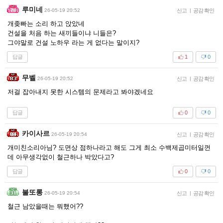
루미네
26-05-19 20:52
신고
|
공감 확인
개좆빠는 소리 하고 앉았네
건설을 처음 하는 새끼들이냐 니들은?
그야말로 건설 노하우 라는 게 없다는 말이지?
답글
1
0
무벨
26-05-19 20:52
신고
|
공감 확인
저걸 잡아내지 못한 시스템의 문제라고 봐야겠네요
답글
0
0
카이사르
26-05-19 20:54
신고
|
공감 확인
개미친소리아님? 도면상 점하나라고 해도 그게 최소 수백제곱미터일껀
데 아무생각없이 철근하나 박았다고?
답글
0
0
불또롱
26-05-19 20:54
신고
|
공감 확인
철근 남았을때는 뭐했어??