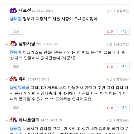
제로선
26-05-19 20:46
신고
|
공감 확인
@해쌀
정부가 지정해도 서울 시장이 오세훈이잖아
답글
0
0
낼뭐하낭
26-05-19 20:48
신고
|
공감 확인
@유마
체크리스트 만들어주는 감리는 한 번도 본적이 없습니다. 항
상 제가 만들어서 갔다줬는디 (시공사)
답글
0
0
유마
26-05-19 20:51
신고
|
공감 확인
@낼뭐하낭
그러니까 체크리스트 만들어서 가져다 주면 그걸 감리 해
서 문제가 되면 시공사측에 이야기해서 시공을 다시 하게 하는 게 아
니라 통과할 수 있게~~~~ 도와주는 업체라고요.
답글
0
0
페니로열티
26-05-19 22:15
신고
|
공감 확인
@해쌀
시공사가 감리를 고르는게 아니고 설계사가 감리도 하기 때문