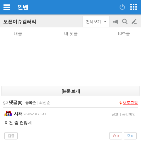
인벤
오픈이슈갤러리
전체보기
공
검
글
지
색
내글
내 댓글
10추글
on/off
쓰
기
[본문 보기]
댓글
(8)
등록순
|
최신순
새로고침
샤해
26-05-19 20:41
신고
|
공감 확인
이건 좀 괜찮네
답글
0
0