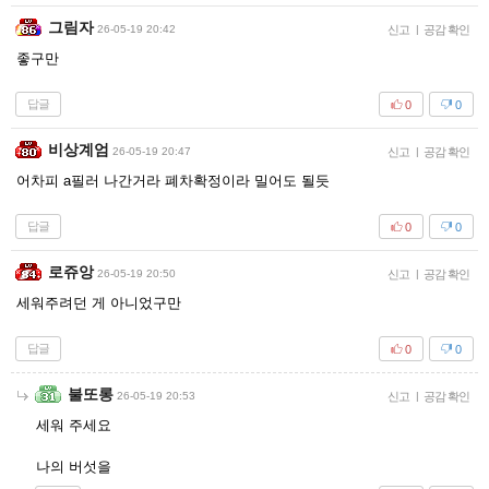
그림자
26-05-19 20:42
신고
|
공감 확인
좋구만
답글
0
0
비상계엄
26-05-19 20:47
신고
|
공감 확인
어차피 a필러 나간거라 폐차확정이라 밀어도 될듯
답글
0
0
로쥬앙
26-05-19 20:50
신고
|
공감 확인
세워주려던 게 아니었구만
답글
0
0
불또롱
26-05-19 20:53
신고
|
공감 확인
세워 주세요
나의 버섯을