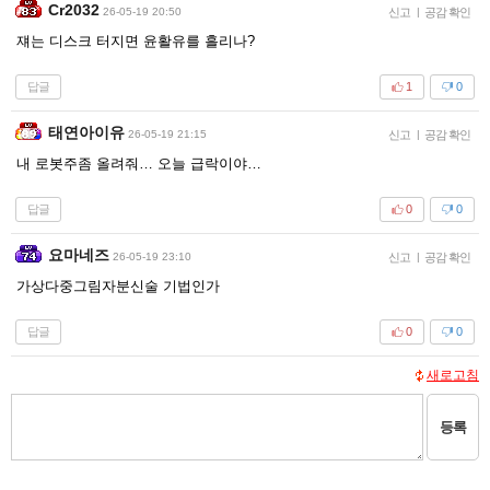
Cr2032
26-05-19 20:50
신고
|
공감 확인
쟤는 디스크 터지면 윤활유를 흘리나?
답글
1
0
태연아이유
26-05-19 21:15
신고
|
공감 확인
내 로봇주좀 올려줘… 오늘 급락이야…
답글
0
0
요마네즈
26-05-19 23:10
신고
|
공감 확인
가상다중그림자분신술 기법인가
답글
0
0
새로고침
등록