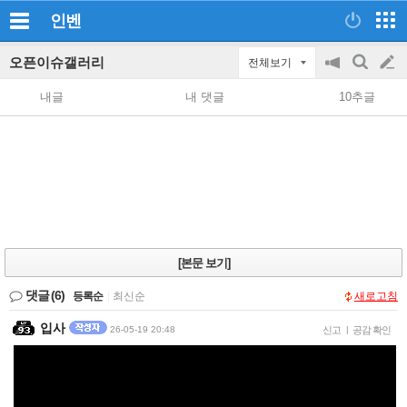
인벤
오픈이슈갤러리
전체보기
공
검
글
지
색
내글
내 댓글
10추글
on/off
쓰
기
[본문 보기]
댓글
(6)
등록순
|
최신순
새로고침
입사
26-05-19 20:48
신고
|
공감 확인