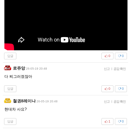
답글
0
0
로쥬앙
26-05-19 20:48
신고
|
공감 확인
다 찌그러졌잖아
답글
0
0
철권8레이나
26-05-19 20:48
신고
|
공감 확인
현대차 사요?
답글
1
0