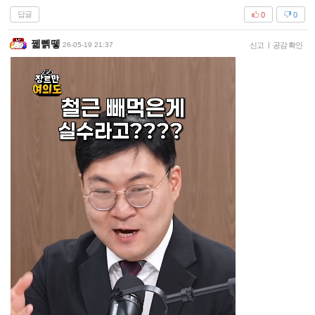
답글
0
0
꿻뻵뗗
26-05-19 21:37
신고
|
공감 확인