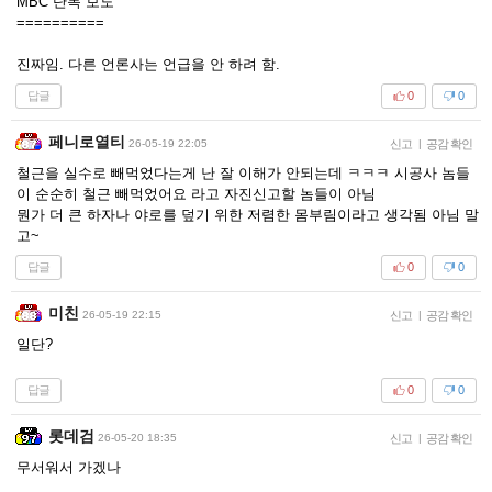
MBC 단독 보도
==========
진짜임. 다른 언론사는 언급을 안 하려 함.
답글
0
0
페니로열티
26-05-19 22:05
신고
|
공감 확인
철근을 실수로 빼먹었다는게 난 잘 이해가 안되는데 ㅋㅋㅋ 시공사 놈들
이 순순히 철근 빼먹었어요 라고 자진신고할 놈들이 아님
뭔가 더 큰 하자나 야로를 덮기 위한 저렴한 몸부림이라고 생각됨 아님 말
고~
답글
0
0
미친
26-05-19 22:15
신고
|
공감 확인
일단?
답글
0
0
롯데검
26-05-20 18:35
신고
|
공감 확인
무서워서 가겠나