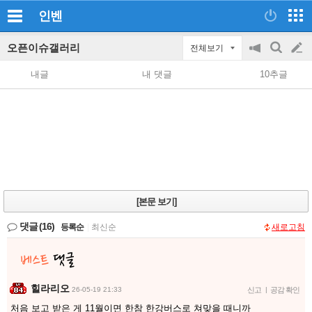
인벤
오픈이슈갤러리
전체보기
공
검
글
지
색
내글
내 댓글
10추글
on/off
쓰
기
[본문 보기]
댓글
(16)
등록순
|
최신순
새로고침
힐라리오
26-05-19 21:33
신고
|
공감 확인
처음 보고 받은 게 11월이면 한참 한강버스로 쳐맞을 때니까