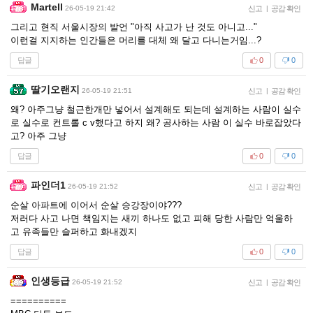
Martell
26-05-19 21:42
신고
|
공감 확인
그리고 현직 서울시장의 발언 "아직 사고가 난 것도 아니고..."
이런걸 지지하는 인간들은 머리를 대체 왜 달고 다니는거임...?
답글
0
0
딸기오랜지
26-05-19 21:51
신고
|
공감 확인
왜? 아주그냥 철근한개만 넣어서 설계해도 되는데 설계하는 사람이 실수
로 실수로 컨트롤 c v했다고 하지 왜? 공사하는 사람 이 실수 바로잡았다
고? 아주 그냥
답글
0
0
파인더1
26-05-19 21:52
신고
|
공감 확인
순살 아파트에 이어서 순살 승강장이야???
저러다 사고 나면 책임지는 새끼 하나도 없고 피해 당한 사람만 억울하
고 유족들만 슬퍼하고 화내겠지
답글
0
0
인생등급
26-05-19 21:52
신고
|
공감 확인
==========