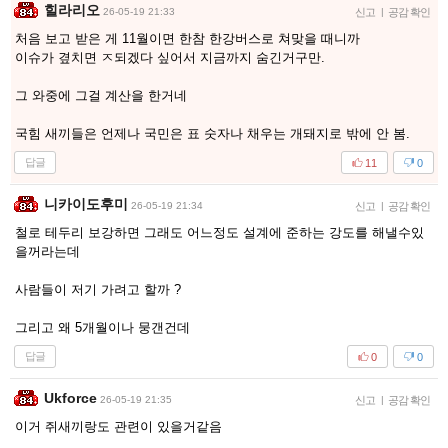
힐라리오
26-05-19 21:33
신고
|
공감 확인
처음 보고 받은 게 11월이면 한참 한강버스로 쳐맞을 때니까
이슈가 곂치면 ㅈ되겠다 싶어서 지금까지 숨긴거구만.
그 와중에 그걸 계산을 한거네
국힘 새끼들은 언제나 국민은 표 숫자나 채우는 개돼지로 밖에 안 봄.
답글
11
0
니카이도후미
26-05-19 21:34
신고
|
공감 확인
철로 테두리 보강하면 그래도 어느정도 설계에 준하는 강도를 해낼수있
을꺼라는데
사람들이 저기 가려고 할까 ?
그리고 왜 5개월이나 뭉갠건데
답글
0
0
Ukforce
26-05-19 21:35
신고
|
공감 확인
이거 쥐새끼랑도 관련이 있을거같음