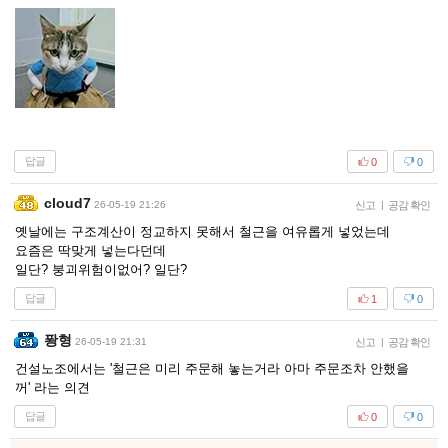
답글
0
0
cloud7
26-05-19 21:26
신고
|
공감 확인
옛날에는 구조계산이 정교하지 못해서 철근을 여유롭게 넣었는데
요즘은 딱맞게 넣는다던데
일단? 붕괴위험이없어? 일단?
답글
1
0
퐝형
26-05-19 21:31
신고
|
공감 확인
건설노조에서는 '철근은 미리 주문해 놓는거라 아마 주문조차 안했을
꺼' 라는 의견
답글
0
0