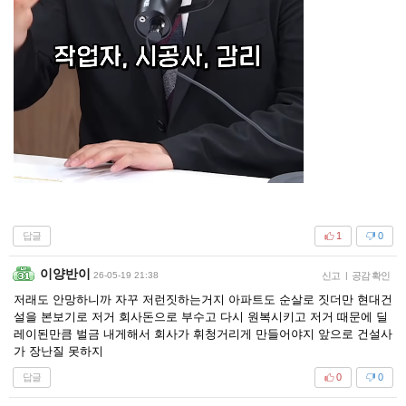
답글
1
0
이양반이
26-05-19 21:38
신고
|
공감 확인
저래도 안망하니까 자꾸 저런짓하는거지 아파트도 순살로 짓더만 현대건
설을 본보기로 저거 회사돈으로 부수고 다시 원복시키고 저거 때문에 딜
레이된만큼 벌금 내게해서 회사가 휘청거리게 만들어야지 앞으로 건설사
가 장난질 못하지
답글
0
0