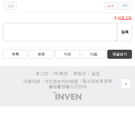
답글
0
0
새로고침
등록
목록
본문
이전
다음
댓글보기
로그인
PC화면
퀵링크
설정
청소년보호정책
이용약관
개인정보처리방침
▲
불법촬영물신고안내
(주)
인
벤