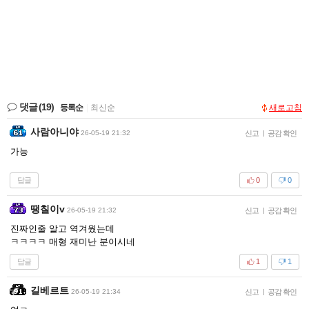
댓글
(19)
등록순
|
최신순
새로고침
사람아니야
26-05-19 21:32
신고
|
공감 확인
가능
답글
0
0
땡칠이v
26-05-19 21:32
신고
|
공감 확인
진짜인줄 알고 역겨웠는데
ㅋㅋㅋㅋ 매형 재미난 분이시네
답글
1
1
길베르트
26-05-19 21:34
신고
|
공감 확인