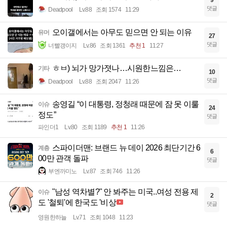
댓글
Deadpool
Lv.88
조회 1574
11:29
오이갤에서는 아무도 믿으면 안 되는 이유
유머
27
댓글
너빨갱이지
Lv.86
조회 1361
추천 1
11:27
ㅎㅂ) 뇌가 망가졋나…시원한느낌은…
기타
10
댓글
Deadpool
Lv.88
조회 2047
11:26
송영길 “이 대통령, 정청래 때문에 잠 못 이룰
이슈
24
정도”
댓글
파인더1
Lv.80
조회 1189
추천 1
11:26
스파이더맨: 브랜드 뉴 데이 2026 최단기간 6
계층
6
00만 관객 돌파
댓글
부엔까미노
Lv.87
조회 746
11:26
"남성 역차별?" 안 봐주는 미국..여성 전용 제
이슈
2
도 '철퇴'에 한국도 '비상
댓글
영원한하늘
Lv.71
조회 1048
11:23