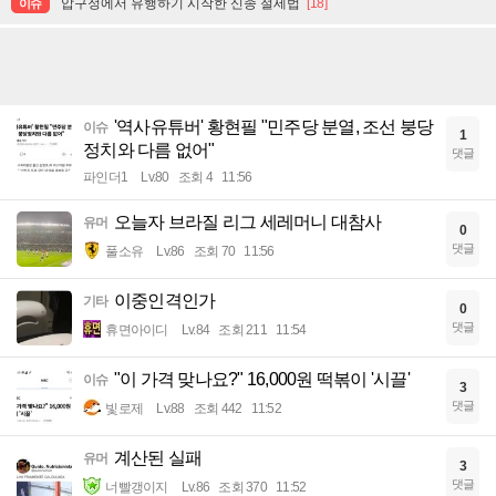
압구정에서 유행하기 시작한 신종 절세법
[18]
이슈
'역사유튜버' 황현필 "민주당 분열, 조선 붕당
이슈
1
정치와 다름 없어"
댓글
파인더1
Lv.80
조회 4
11:56
오늘자 브라질 리그 세레머니 대참사
유머
0
댓글
풀소유
Lv.86
조회 70
11:56
이중인격인가
기타
0
댓글
휴면아이디
Lv.84
조회 211
11:54
"이 가격 맞나요?" 16,000원 떡볶이 '시끌'
이슈
3
댓글
빛로제
Lv.88
조회 442
11:52
계산된 실패
유머
3
댓글
너빨갱이지
Lv.86
조회 370
11:52