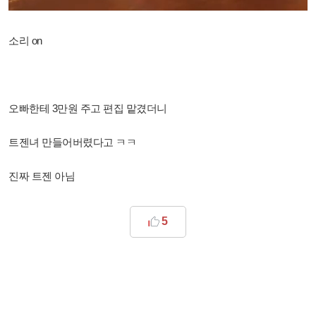
소리 on
오빠한테 3만원 주고 편집 맡겼더니
트젠녀 만들어버렸다고 ㅋㅋ
진짜 트젠 아님
5