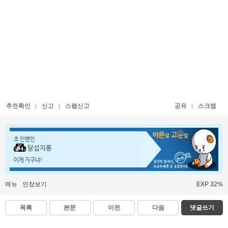
추천확인
신고
스팸신고
공유
스크랩
초 인벤인
달섭지롱
이게 지구냐!
메뉴
인장보기
EXP 32%
목록
본문
이전
다음
댓글쓰기