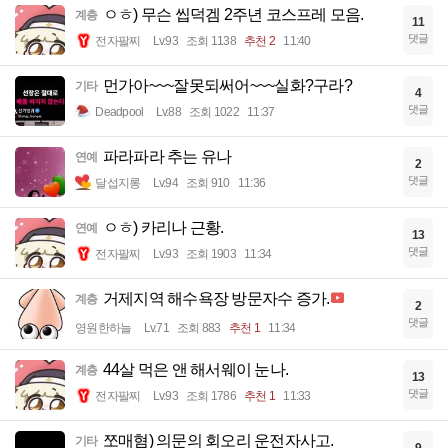
ㅇㅎ) 무슨 씹덕겜 2주년 코스프레 모음.
계층
11
댓글
전자팔찌
Lv.93
조회 1138
추천 2
11:40
먼가아~~~잘못되써어~~~실화?구라?
기타
4
댓글
Deadpool
Lv.88
조회 1022
11:37
파라파라 추는 유나
연예
2
댓글
달섭지롱
Lv.94
조회 910
11:36
ㅇㅎ) 카리나 근황.
연예
13
댓글
전자팔찌
Lv.93
조회 1903
11:34
거제지역 해수욕장 방문자수 증가.
계층
2
댓글
영원한하늘
Lv.71
조회 883
추천 1
11:34
44살 먹은 앤 해서웨이 눈나.
계층
13
댓글
전자팔찌
Lv.93
조회 1786
추천 1
11:33
쪼매혐) 의문의 회오리 운전자사고.
기타
9