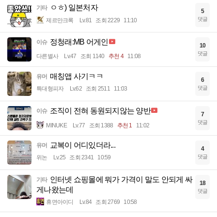
ㅇㅎ) 일본처자
기타
5
댓글
제르만크록
Lv.81
조회 2229
11:10
정청래:MB 어게인
이슈
10
댓글
다른별사
Lv.47
조회 1140
추천 4
11:08
매칭앱 사기ㅋㅋ
유머
6
댓글
특대형피자
Lv.62
조회 2511
11:03
조직이 전혀 동원되지않는 양반
이슈
7
댓글
MINUKE
Lv.77
조회 1388
추천 1
11:02
교복이 어디있더라...
유머
4
댓글
위논
Lv.25
조회 2341
10:59
인터넷 쇼핑몰에 뭐가 가격이 말도 안되게 싸
기타
18
게나왔는데
댓글
휴면아이디
Lv.84
조회 2769
10:58