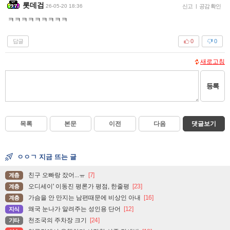
롯데검
26-05-20 18:36
신고
|
공감 확인
ㅋㅋㅋㅋㅋㅋㅋㅋㅋ
답글
0
0
새로고침
등록
목록
본문
이전
다음
댓글보기
ㅇㅇㄱ 지금 뜨는 글
친구 오빠랑 잤어...ㅠ
[7]
계층
오디세이' 이동진 평론가 평점, 한줄평
[23]
계층
가슴을 안 만지는 남편때문에 비상인 아내
[16]
계층
왜국 눈나가 알려주는 성인용 단어
[12]
지식
천조국의 주차장 크기
[24]
기타