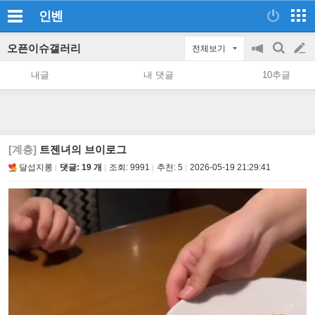
인벤
오픈이슈갤러리
전체보기
공
검
글
지
색
내글
내 댓글
10추글
on/off
쓰
기
[계층]
트젠녀의 브이로그
달섭지롱
댓글: 19 개
조회:
9991
추천:
5
2026-05-19 21:29:41