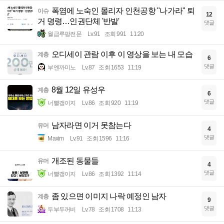
폭염에 노숙인 몰리자 인천공항 "나가라" 퇴
이슈
12
거 명령…인권단체 '반발'
댓글
월급루팡전문
Lv.91
조회 991
11:20
오디세이 관람 이후 이 영상을 보는 내 모습
계층
6
댓글
부엔까미노
Lv.87
조회 1653
11:19
8월 12일 유성우
계층
6
댓글
너빨갱이지
Lv.86
조회 920
11:19
남자라면 이거 못참는다
유머
4
댓글
Maxim
Lv.91
조회 1596
11:16
개조된 동물들
유머
4
댓글
너빨갱이지
Lv.86
조회 1392
11:14
좀 있으면 이미지 나락 예정인 남자
계층
9
댓글
두부두꺼비
Lv.78
조회 1708
11:13