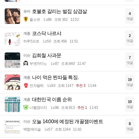
호불호 갈리는 벌집 삼겹살
유머
4
댓글
풀소유
Lv.86
조회 352
11:52
코스닥 나르샤
계층
2
댓글
하루5프로
Lv.50
조회 456
11:51
김희철 사과문
이슈
7
댓글
부엔까미노
Lv.87
조회 840
11:47
나이 먹은 찐따들 특징.
계층
19
댓글
전자팔찌
Lv.93
조회 1147
추천 3
11:44
대한민국 이름 순위
계층
10
댓글
너빨갱이지
Lv.86
조회 813
추천 1
11:43
오늘 14:00에 예정된 개꿀잼이벤트
이슈
8
댓글
백합에이슬
Lv.57
조회 1244
11:42