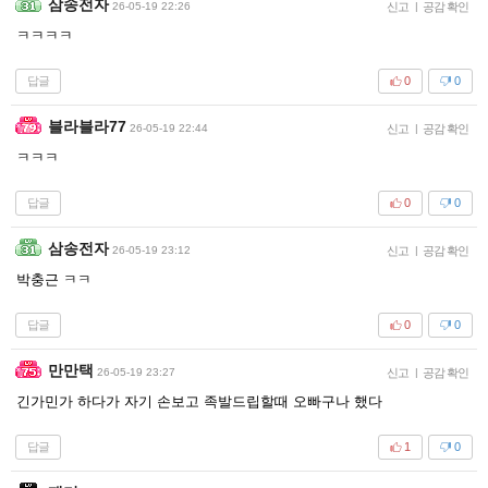
삼송전자
26-05-19 22:26
신고
|
공감 확인
ㅋㅋㅋㅋ
답글
0
0
블라블라77
26-05-19 22:44
신고
|
공감 확인
ㅋㅋㅋ
답글
0
0
삼송전자
26-05-19 23:12
신고
|
공감 확인
박충근 ㅋㅋ
답글
0
0
만만택
26-05-19 23:27
신고
|
공감 확인
긴가민가 하다가 자기 손보고 족발드립할때 오빠구나 했다
답글
1
0