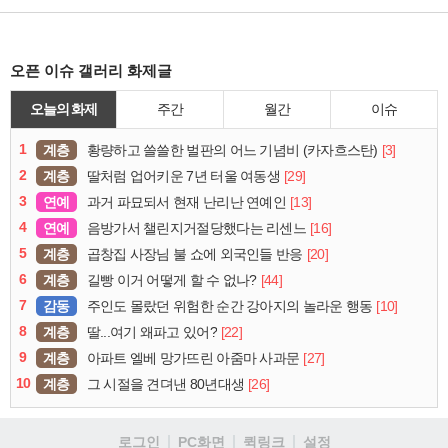
오픈 이슈 갤러리 화제글
오늘의 화제
주간
월간
이슈
1
계층
[3]
황량하고 쓸쓸한 벌판의 어느 기념비 (카자흐스탄)
2
계층
[29]
딸처럼 업어키운 7년 터울 여동생
3
연예
[13]
과거 파묘되서 현재 난리난 연예인
4
연예
[16]
음방가서 챌린지거절당했다는 리센느
5
계층
[20]
곱창집 사장님 불 쇼에 외국인들 반응
6
계층
[44]
길빵 이거 어떻게 할 수 없나?
7
감동
[10]
주인도 몰랐던 위험한 순간 강아지의 놀라운 행동
8
계층
[22]
딸...여기 왜파고 있어?
9
계층
[27]
아파트 엘베 망가뜨린 아줌마 사과문
10
계층
[26]
그 시절을 견뎌낸 80년대생
로그인
PC화면
퀵링크
설정