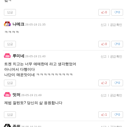
엌ㅋ
답글
0
0
나메크
26-05-19 21:35
신고
|
공감 확인
ㅋㅋㅋㅋ
답글
0
0
루미네
26-05-19 21:40
신고
|
공감 확인
트젠 치고는 너무 애매한데 라고 생각했었어
아니어서 다행이다
나단이 매운맛이네 ㅋㅋㅋㅋㅋㅋㅋㅋㅋㅋ
답글
2
0
맛저
26-05-19 21:49
신고
|
공감 확인
제법 잘된듯? 당신의 삶 응원합니다
답글
1
0
존윅
26-05-19 21:51
신고
|
공감 확인