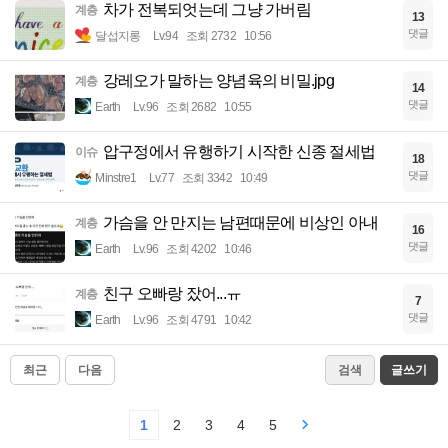
차가 전복되엇는데 그냥 가버림
계층
13
댓글
달섭지롱
Lv.94
조회 2732
10:56
강레오가 말하는 양념육의 비밀.jpg
계층
14
댓글
Earth
Lv.96
조회 2682
10:55
압구정에서 유행하기 시작한 신종 절세법
이슈
18
댓글
Minstre1
Lv.77
조회 3342
10:49
가슴을 안 만지는 남편때문에 비상인 아내
계층
16
댓글
Earth
Lv.96
조회 4202
10:46
친구 오빠랑 잤어...ㅠ
계층
7
댓글
Earth
Lv.96
조회 4791
10:42
최근
다음
검색
글쓰기
1
2
3
4
5