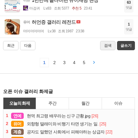
1년만에 끝나버린 뉴이재명 현상
이슈
63
댓글
마검귀
Lv.83
조회 5377
추천 5
23:41
허언증 갤러리 레전드
유머
1
댓글
머머머머머며
Lv.38
조회 1987
23:38
최근
다음
검색
글쓰기
1
2
3
4
5
오픈 이슈 갤러리 화제글
오늘의 화제
주간
월간
이슈
1
연예
[26]
현역 최고령 배우라는 신구 근황.jpg
2
유머
[25]
외향형 딸래미와 비행기 타면 생기는 일.
3
계층
[22]
공자도 말했던 사회에서 피해야하는 상급자