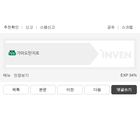
추천확인
신고
스팸신고
공유
스크랩
가마도탄지로
메뉴
인장보기
EXP 34%
목록
본문
이전
다음
댓글쓰기