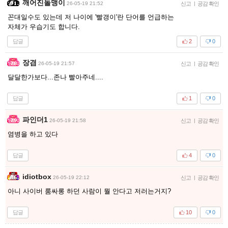
깨어진돌맹이
26-05-19 21:52
신고
|
공감 확인
꼰대일수도 있는데 저 나이에 '빨갱이'란 단어를 언급하는
자체가 우습기도 합니다.
답글
2
0
장겸
26-05-19 21:57
신고
|
공감 확인
달달한가보다...존나 빨아주네....
답글
1
0
파인더1
26-05-19 21:58
신고
|
공감 확인
염병을 하고 있다
답글
4
0
idiotbox
26-05-19 22:12
신고
|
공감 확인
아니 사이버 룸싸롱 하던 사람이 뭘 안다고 저러는거지?
답글
10
0