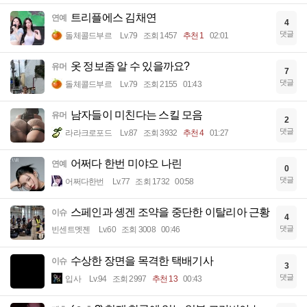
트리플에스 김채연
연예
4
댓글
돌체콜드부르
Lv.79
조회 1457
추천 1
02:01
옷 정보좀 알 수 있을까요?
유머
7
댓글
돌체콜드부르
Lv.79
조회 2155
01:43
남자들이 미친다는 스킬 모음
유머
2
댓글
라라크로포드
Lv.87
조회 3932
추천 4
01:27
어쩌다 한번 미야오 나린
연예
0
댓글
어쩌다한번
Lv.77
조회 1732
00:58
스페인과 솅겐 조약을 중단한 이탈리아 근황
이슈
4
댓글
빈센트멧젠
Lv.60
조회 3008
00:46
수상한 장면을 목격한 택배기사
이슈
3
댓글
입사
Lv.94
조회 2997
추천 13
00:43