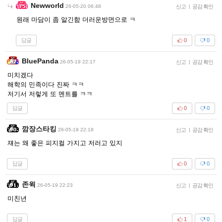
Newworld
26-05-20 06:48
신고
|
공감 확인
원래 마담이 좀 알긴함 더러운방면으로 ㅋ
답글
0
0
BluePanda
26-05-19 22:17
신고
|
공감 확인
미치겠다
해학의 민족이다 진짜 ㅋㅋ
저기서 저렇게 또 멘트를 ㅋㅋ
답글
0
0
깜장스타킹
26-05-19 22:18
신고
|
공감 확인
쟤는 왜 좋은 피지컬 가지고 저러고 있지
답글
0
0
존윅
26-05-19 22:23
신고
|
공감 확인
미친년
답글
1
0