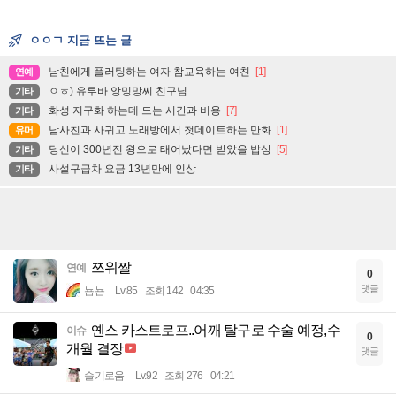
ㅇㅇㄱ 지금 뜨는 글
남친에게 플러팅하는 여자 참교육하는 여친
[1]
연예
ㅇㅎ) 유투바 앙밍망씨 친구님
기타
화성 지구화 하는데 드는 시간과 비용
[7]
기타
남사친과 사귀고 노래방에서 첫데이트하는 만화
[1]
유머
당신이 300년전 왕으로 태어났다면 받았을 밥상
[5]
기타
사설구급차 요금 13년만에 인상
기타
쯔위짤
연예
0
댓글
뇸뇸
Lv.85
조회 142
04:35
옌스 카스트로프..어깨 탈구로 수술 예정,수
이슈
0
개월 결장
댓글
슬기로움
Lv.92
조회 276
04:21