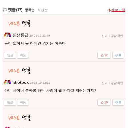
댓글
(17)
등록순
|
최신순
새로고침
인생등급
26-05-19 21:49
신고
|
공감 확인
돈이 없어서 윤 어게인 외치는 아줌마
답글
이동
12
0
idiotbox
26-05-19 22:12
신고
|
공감 확인
아니 사이버 룸싸롱 하던 사람이 뭘 안다고 저러는거지?
답글
이동
10
0