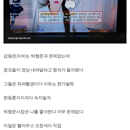
감동란,티비는 박형준과 문제없는데
참모들이 영상 내려달라고 항의가 들어왔다
그들은 좌파빨갱이다 이유는 한가발즉
한동훈지지자다 속지말자
박형준시장은 나를 좋아한다 아무 문제없다
이말은 헬마우스 오창석이 직접