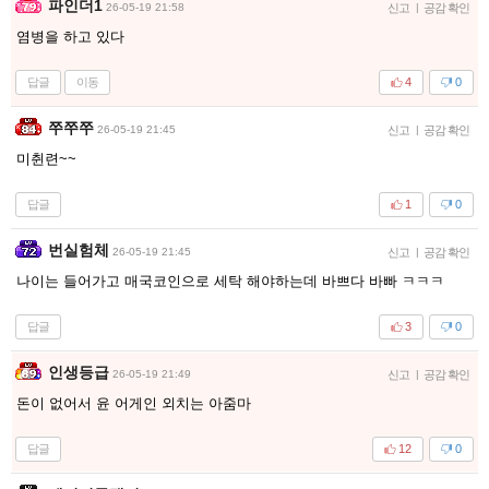
파인더1
26-05-19 21:58
신고
|
공감 확인
염병을 하고 있다
답글
이동
4
0
쭈쭈쭈
26-05-19 21:45
신고
|
공감 확인
미췬련~~
답글
1
0
번실험체
26-05-19 21:45
신고
|
공감 확인
나이는 들어가고 매국코인으로 세탁 해야하는데 바쁘다 바빠 ㅋㅋㅋ
답글
3
0
인생등급
26-05-19 21:49
신고
|
공감 확인
돈이 없어서 윤 어게인 외치는 아줌마
답글
12
0