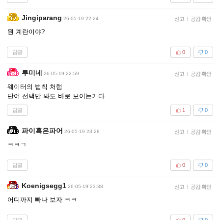
Jingiparang
26-05-19 22:24
신고
|
공감 확인
뭔 계란이야?
답글
0
0
루미네
26-05-19 22:59
신고
|
공감 확인
웨이터의 법칙 처럼
단어 선택만 봐도 바로 보이는거다
답글
1
0
파이혹은파어
26-05-19 23:28
신고
|
공감 확인
ㅋㅋㄱ
답글
0
0
Koenigsegg1
26-05-19 23:38
신고
|
공감 확인
어디까지 빠나 보자 ㅋㅋ
답글