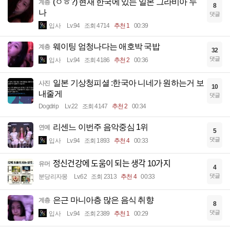
(ㅇㅎ?) 현재 한국에 있는 일본 그라비아 누
계층
8
나
댓글
입사
Lv.94
조회 4714
추천 1
00:39
웨이팅 엄청나다는 애호박 국밥
계층
32
댓글
입사
Lv.94
조회 4186
추천 2
00:36
일본 기상청피셜 :한국아 니네가 원하는거 보
사진
10
내줄게
댓글
Dogdrip
Lv.22
조회 4147
추천 2
00:34
리센느 이번주 음악중심 1위
연예
5
댓글
입사
Lv.94
조회 1893
추천 4
00:33
정신건강에 도움이 되는 생각 10가지
유머
4
댓글
분당리자몽
Lv.62
조회 2313
추천 4
00:33
은근 마니아층 많은 음식 취향
계층
8
댓글
입사
Lv.94
조회 2389
추천 1
00:29