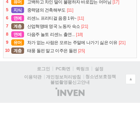
4
유머
[17]
고백하고 차인 딸이 불평하자 바로잡는 어머님
5
지식
[11]
중력댐의 건축해부도
6
연예
[11]
리센느 프리티걸 음중 1위~
7
계층
[21]
산업혁명때 영국 노동자 숙소
8
연예
[18]
다음주 놀토 리센느 출연...
9
유머
[21]
차가 없는 사람은 모르는 주말에 나가기 싫은 이유
10
계층
[25]
태풍 돌핀 말고 이주은 돌핀
로그인
PC화면
퀵링크
설정
청소년보호정책
이용약관
개인정보처리방침
▲
불법촬영물신고안내
(주)
인
벤