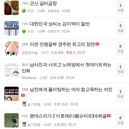
군산 갈비곱창
기타
1
댓글
치킨
Lv.99
조회 641
03:38
대한민국 성씨는 김이박이 절반
기타
3
댓글
치킨
Lv.99
조회 673
03:34
이번 안원잘부 경주편 최고의 장면
연예
0
댓글
영원한하늘
Lv.71
조회 804
추천 2
03:22
남사친과 사귀고 노래방에서 첫데이트하는
유머
1
만화
댓글
Neuhauus
Lv.20
조회 1038
03:18
남친에게 플러팅하는 여자 참교육하는 여친
연예
1
댓글
슬기로움
Lv.92
조회 1624
02:42
분데스리가 2 이호재(다름슈타트)데뷔골
이슈
0
댓글
슬기로움
Lv.92
조회 823
02:17