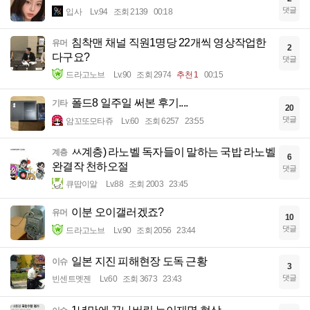
댓글
입사
Lv.94
조회 2139
00:18
침착맨 채널 직원1명당 22개씩 영상작업한
유머
2
다구요?
댓글
드라고노브
Lv.90
조회 2974
추천 1
00:15
폴드8 일주일 써본 후기....
기타
20
댓글
암꼬또모타쥬
Lv.60
조회 6257
23:55
ㅆ계층) 라노벨 독자들이 말하는 국밥 라노벨
계층
6
완결작 천하오절
댓글
큐땁이알
Lv.88
조회 2003
23:45
이분 오이갤러겠죠?
유머
10
댓글
드라고노브
Lv.90
조회 2056
23:44
일본 지진 피해현장 도독 근황
이슈
3
댓글
빈센트멧젠
Lv.60
조회 3673
23:43