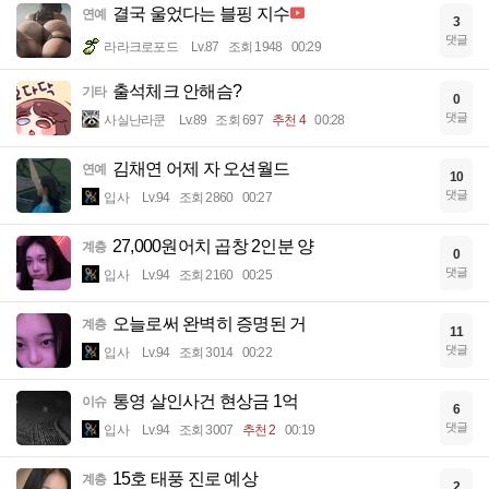
결국 울었다는 블핑 지수
연예
3
댓글
라라크로포드
Lv.87
조회 1948
00:29
출석체크 안해슴?
기타
0
댓글
사실난라쿤
Lv.89
조회 697
추천 4
00:28
김채연 어제 자 오션월드
연예
10
댓글
입사
Lv.94
조회 2860
00:27
27,000원어치 곱창 2인분 양
계층
0
댓글
입사
Lv.94
조회 2160
00:25
오늘로써 완벽히 증명된 거
계층
11
댓글
입사
Lv.94
조회 3014
00:22
통영 살인사건 현상금 1억
이슈
6
댓글
입사
Lv.94
조회 3007
추천 2
00:19
15호 태풍 진로 예상
계층
2