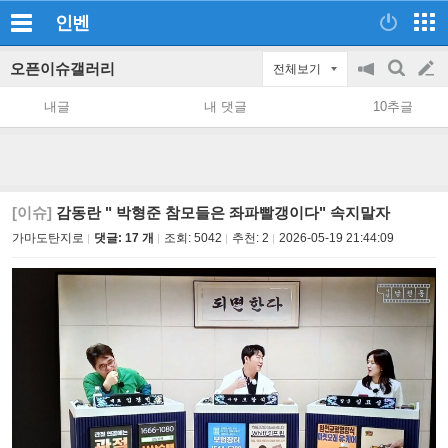
인벤
오픈이슈갤러리
전체보기
공
검
글
지
색
내글
내 댓글
10추글
on/off
쓰
기
[이슈]
감동란 " 박형준 참모들은 좌파빨갱이다" 속지말자
가마도탄지로
댓글: 17 개
조회:
5042
추천:
2
2026-05-19 21:44:09