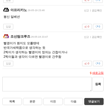
0
0
아프리카노
26-05-19 23:46
신고
|
공감 확인
븅신 일베년
답글
0
0
조선탐크루즈
26-05-19 23:47
신고
|
공감 확인
빨갱이가 뭔지도 모를텐데
반국가세력쯤으로 생각하는 듯
2찍이가 생각하는 빨갱이의 정의는 간첩이거나
2찍이들과 생각이 다르면 빨갱이로 간주함
답글
0
0
새로고침
등록
목록
본문
이전
다음
댓글보기