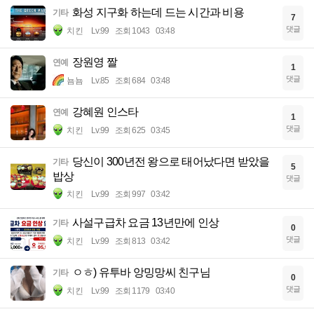
화성 지구화 하는데 드는 시간과 비용
기타
7
댓글
치킨
Lv.99
조회 1043
03:48
장원영 짤
연예
1
댓글
뇸뇸
Lv.85
조회 684
03:48
강혜원 인스타
연예
1
댓글
치킨
Lv.99
조회 625
03:45
당신이 300년전 왕으로 태어났다면 받았을
기타
5
밥상
댓글
치킨
Lv.99
조회 997
03:42
사설구급차 요금 13년만에 인상
기타
0
댓글
치킨
Lv.99
조회 813
03:42
ㅇㅎ) 유투바 앙밍망씨 친구님
기타
0
댓글
치킨
Lv.99
조회 1179
03:40