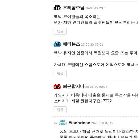
우리곰주님
26-05-19 23:50
엑박 코어팬들의 목소리는
뭔가 지하 인디밴드의 골수팬들이 땡깡부리는 
답글
메타본즈
26-05-20 00:01
엑박 유져인 입장에서 독점보다 요즘 뜨는 루머
차세대 모델에선 스팀스토어 에픽스토어 엑세스
답글
퇴근합시다
26-05-20 00:04
게임사가 비용이나 매출을 문제로 독점작을 다
소비자가 저걸 원한다구요..????
답글
Eisenriese
26-05-20 07:49
pc의 모드나 핵을 근거로 독점이나 최소한
물론 하고자하면 콘솔에도 핵이나 모드가 