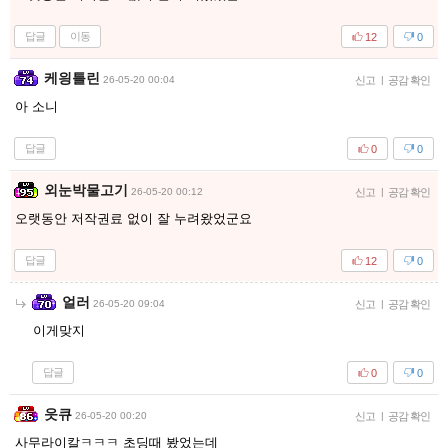
답글
이동
12
0
케읭틀린
26-05-20 00:04
신고
|
공감 확인
아 소니
답글
0
0
외눈박물고기
26-05-20 00:12
신고
|
공감 확인
오랫동안 저작권료 없이 잘 누려왔었군요
답글
12
0
얼러
26-05-20 09:04
신고
|
공감 확인
이게맞지
답글
0
0
읏큐
26-05-20 00:20
신고
|
공감 확인
사무라이칼ㅋㅋㅋ 초딩때 봤었는데