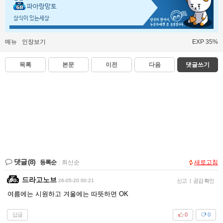
파아랑망토
상식이 있는세상
메뉴
인장보기
EXP 35%
목록
본문
이전
다음
댓글쓰기
댓글
(8)
등록순
|
최신순
새로고침
드라고노브
26-05-20 00:21
신고
|
공감 확인
여름에는 시원하고 겨울에는 따뜻하면 OK
답글
0
0