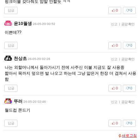
핑크이불 갖다줘도 암말 안할듯 ㅋㅋ
답글
0
0
윤10월생
26-05-20 00:52
신고
|
공감 확인
이쁜데??
답글
0
0
천상초
26-05-20 02:26
신고
|
공감 확인
나는 외할머니께서 돌아가시기 전에 사주신 이불 지금도 잘 사용중
짧아서 목까지 덮으면 발 나오고 하는데 그냥 얇은거 한장 더 겹쳐서 사용
함
답글
0
0
뚜러
26-05-20 02:46
신고
|
공감 확인
월드컵 쫀드기
답글
0
0
새로고침