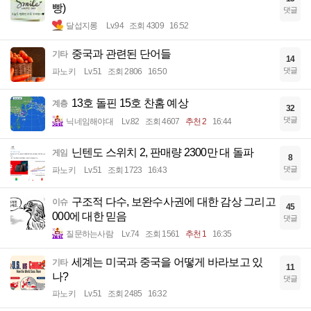
빵)
댓글
달섭지롱
Lv.94
조회 4309
16:52
중국과 관련된 단어들
기타
14
댓글
파노키
Lv.51
조회 2806
16:50
13호 돌핀 15호 찬홈 예상
계층
32
댓글
닉네임해야대
Lv.82
조회 4607
추천 2
16:44
닌텐도 스위치 2, 판매량 2300만 대 돌파
게임
8
댓글
파노키
Lv.51
조회 1723
16:43
구조적 다수, 보완수사권에 대한 감상 그리고
이슈
45
000에 대한 믿음
댓글
질문하는사람
Lv.74
조회 1561
추천 1
16:35
세계는 미국과 중국을 어떻게 바라보고 있
기타
11
나?
댓글
파노키
Lv.51
조회 2485
16:32