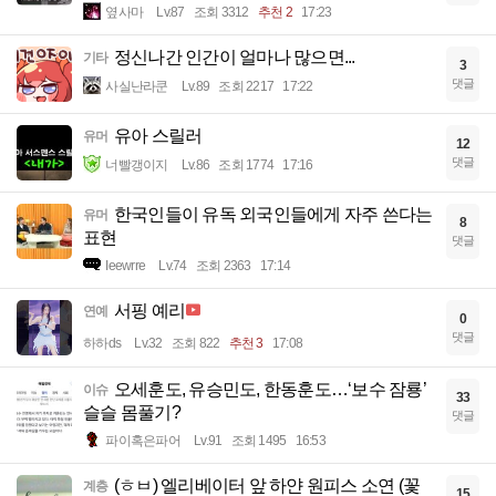
옆사마
Lv.87
조회 3312
추천 2
17:23
정신나간 인간이 얼마나 많으면...
기타
3
댓글
사실난라쿤
Lv.89
조회 2217
17:22
유아 스릴러
유머
12
댓글
너빨갱이지
Lv.86
조회 1774
17:16
한국인들이 유독 외국인들에게 자주 쓴다는
유머
8
표현
댓글
Ieewrre
Lv.74
조회 2363
17:14
서핑 예리
연예
0
댓글
하하ds
Lv.32
조회 822
추천 3
17:08
오세훈도, 유승민도, 한동훈도…‘보수 잠룡’
이슈
33
슬슬 몸풀기?
댓글
파이혹은파어
Lv.91
조회 1495
16:53
(ㅎㅂ) 엘리베이터 앞 하얀 원피스 소연 (꽃
계층
15