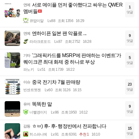
서로 메이플 먼저 좋아했다고 싸우는 QWER
연예
1
멤버들
댓글
큐땁이알
Lv.88
조회 1356
16:29
엔하이픈 일본 팬 악플로 ...
연예
9
댓글
라라크로포드
Lv.87
조회 2752
16:28
'그래픽카드를 MSRP에 판매하는 이벤트'가
기타
5
퀘이크콘 최대 화제 중 하나로 부상
댓글
파노키
Lv.51
조회 1739
16:22
중국 전기차 7월 판매량
이슈
23
댓글
빈센트멧젠
Lv.60
조회 3126
16:15
똑똑한 말
유머
9
댓글
너빨갱이지
Lv.86
조회 1950
16:12
ㅎㅂ) 후- 후- 행정반에서 전파합니다
감동
15
댓글
히스파니에
Lv.91
조회 6391
추천 1
16:10