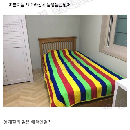
용해질꺼 같은 배색인걸?