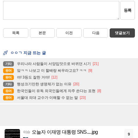
등록
목록
본문
이전
다음
댓글보기
ㅇㅇㄱ 지금 뜨는 글
우리나라 사람들이 서양입맛으로 바뀌던 시기
[21]
기타
앜ㅋㅋ 나보고 이 할배랑 싸우라고요? ㅋㅋ
[9]
유머
야! 3등도 잘한 거야!
[12]
유머
행성크기만한 생명체가 없는 이유
[20]
기타
한국인들이 유독 외국인들에게 자주 쓴다는 표현
[8]
유머
서울대 의대 교수가 이해할 수 없는 말
[23]
유머
오늘자 이재명 대통령 SNS.....jpg
이슈
9