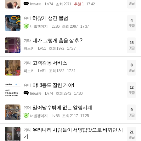
댓글
Ieewrre
Lv.74
조회 2971
추천 1
17:42
하찮게 생긴 물범
유머
4
댓글
너빨갱이지
Lv.86
조회 2097
17:37
네가 그렇게 춤을 잘 춰?
기타
15
댓글
파노키
Lv.51
조회 1972
17:37
고객감동 서비스
기타
8
댓글
파노키
Lv.51
조회 1882
17:31
야! 3등도 잘한 거야!
유머
12
댓글
Ieewrre
Lv.74
조회 2942
17:30
일어날수밖에 없는 알람시계
유머
9
댓글
너빨갱이지
Lv.86
조회 2117
17:25
우리나라 사람들이 서양입맛으로 바뀌던 시
기타
21
기
댓글