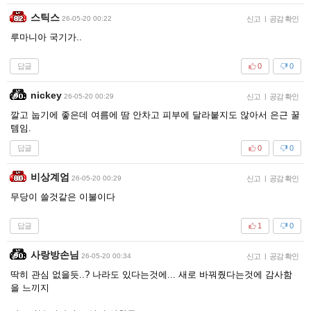
스틱스
26-05-20 00:22
신고
|
공감 확인
루마니아 국기가..
답글
0
0
nickey
26-05-20 00:29
신고
|
공감 확인
깔고 눕기에 좋은데 여름에 땀 안차고 피부에 달라붙지도 않아서 은근 꿀
템임.
답글
0
0
비상계엄
26-05-20 00:29
신고
|
공감 확인
무당이 쓸것같은 이불이다
답글
1
0
사랑방손님
26-05-20 00:34
신고
|
공감 확인
딱히 관심 없을듯..? 나라도 있다는것에... 새로 바꿔줬다는것에 감사함
을 느끼지