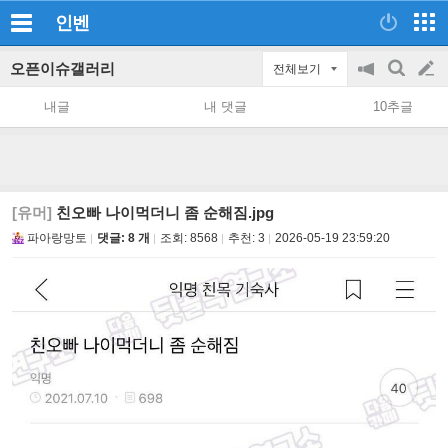
인벤
오픈이슈갤러리
전체보기
공
검
글
지
색
내글
내 댓글
10추글
on/off
쓰
기
[유머]
친오빠 나이먹더니 좀 순해짐.jpg
파아랑망토
댓글: 8 개
조회:
8568
추천:
3
2026-05-19 23:59:20