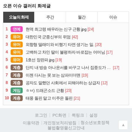
오픈 이슈 갤러리 화제글
오늘의 화제
주간
월간
이슈
1
연예
[24]
현역 최고령 배우라는 신구 근황.jpg
2
유머
[42]
대한민국 군종신부의 위엄
3
유머
[20]
외향형 딸래미와 비행기 타면 생기는 일.
4
유머
[17]
고백하고 차인 딸이 불평하자 바로잡는 어머님
5
유머
[19]
1호선 장판파.jpg
6
계층
[17]
단지 내 방송 아나운서를 바꾸고 나서 집중도가 확 올라갔다는 한 아파트의 안내방송
7
계층
[19]
이젠 다시는 못 보는 삼파이더맨
8
계층
[12]
공자도 말했던 사회에서 피해야하는 상급자
9
게임
[23]
ㅎㅂ) 드래곤소드 근황
10
계층
[21]
태풍 돌핀 말고 이주은 돌핀
로그인
PC화면
퀵링크
설정
청소년보호정책
이용약관
개인정보처리방침
▲
불법촬영물신고안내