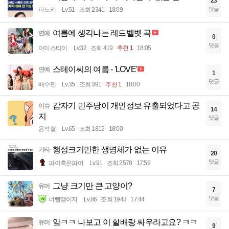
23
댓글
파노키
Lv.51
조회 2341
18:09
여름에 생각나는 레드벨벳 곡
연예
0
댓글
아이스티이
Lv.32
조회 419
추천 1
18:05
스테이씨의 여름 - 'LOVE'
연예
1
댓글
배수민
Lv.35
조회 391
추천 1
18:00
갑자기 민주당이 개인정보 유출되었다고 공
이슈
14
지
댓글
윤석렬
Lv.65
조회 1812
18:00
행성크기만한 생명체가 없는 이유
기타
20
댓글
파이혹은파어
Lv.91
조회 2578
17:59
그냥 크기만 큰 고양이?
유머
7
댓글
너빨갱이지
Lv.86
조회 1943
17:44
앜ㅋㅋ 나보고 이 할배랑 싸우라고요? ㅋㅋ
유머
9