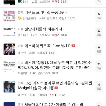
댓글
Earth
Lv.96
조회 840
추천 5
18:44
리센느 프리티걸 음중 1위~
연예
5
댓글
많이슬프다
Lv.90
조회 493
추천 3
18:42
전당대회를 왜 하는거냐
이슈
12
댓글
원스타조
Lv.75
조회 663
추천 2
18:41
에스파의 위로곡 - 'Live My Life'
연예
0
댓글
배수민
Lv.35
조회 324
18:34
박선원 "정청래, 맨날 누구 까고 나 잘했다는
이슈
23
말만...알았어, 잘했어, 그러니까 이제 그만, 끝"
댓글
파인더1
Lv.80
조회 1073
18:21
그건 아직 하늘이 푸르던 여름의 일 - 김채원
연예
4
'Marigold' (원곡: 아이묭)
댓글
배수민
Lv.35
조회 604
추천 1
18:12
서울대 의대 교수가 이해할 수 없는 말
유머