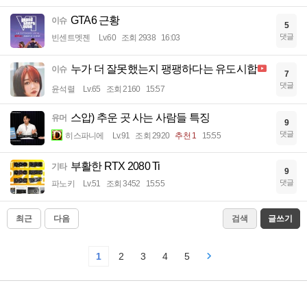
GTA6 근황
이슈
5
댓글
빈센트멧젠
Lv.60
조회 2938
16:03
누가 더 잘못했는지 팽팽하다는 유도시합
이슈
7
댓글
윤석렬
Lv.65
조회 2160
15:57
스압) 추운 곳 사는 사람들 특징
유머
9
댓글
히스파니에
Lv.91
조회 2920
추천 1
15:55
부활한 RTX 2080 Ti
기타
9
댓글
파노키
Lv.51
조회 3452
15:55
최근
다음
검색
글쓰기
1
2
3
4
5