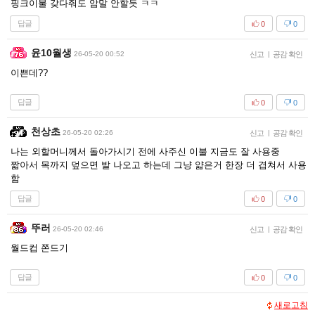
핑크이불 갖다줘도 암말 안할듯 ㅋㅋ
답글
0
0
윤10월생
26-05-20 00:52
신고
|
공감 확인
이쁜데??
답글
0
0
천상초
26-05-20 02:26
신고
|
공감 확인
나는 외할머니께서 돌아가시기 전에 사주신 이불 지금도 잘 사용중
짧아서 목까지 덮으면 발 나오고 하는데 그냥 얇은거 한장 더 겹쳐서 사용
함
답글
0
0
뚜러
26-05-20 02:46
신고
|
공감 확인
월드컵 쫀드기
답글
0
0
새로고침