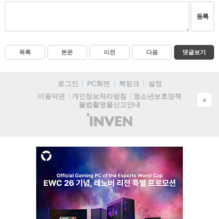
등록
목록
본문
이전
다음
댓글보기
로그인
PC화면
퀵링크
설정
청소년보호정책
이용약관
개인정보처리방침
▲
불법촬영물신고안내
(주)
인
벤