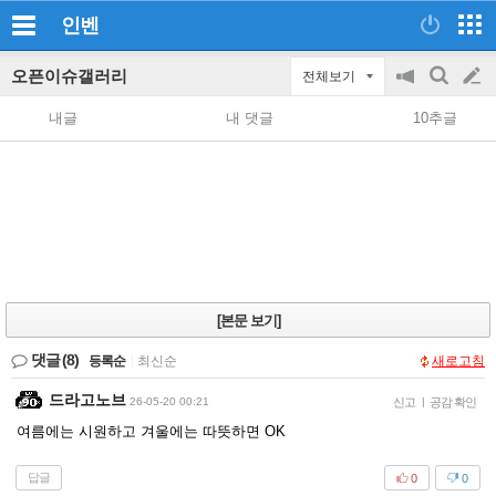
인벤
오픈이슈갤러리
전체보기
공
검
글
지
색
내글
내 댓글
10추글
on/off
쓰
기
[본문 보기]
댓글
(8)
등록순
|
최신순
새로고침
드라고노브
26-05-20 00:21
신고
|
공감 확인
여름에는 시원하고 겨울에는 따뜻하면 OK
답글
0
0