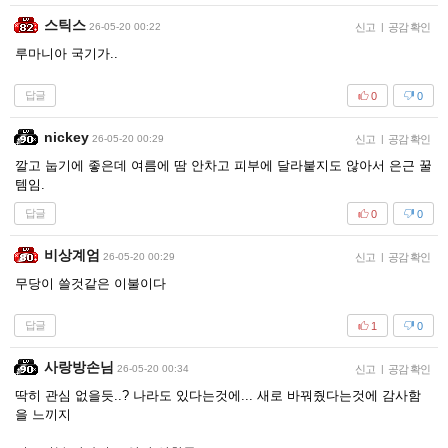
스틱스
26-05-20 00:22
신고
|
공감 확인
루마니아 국기가..
답글
0
0
nickey
26-05-20 00:29
신고
|
공감 확인
깔고 눕기에 좋은데 여름에 땀 안차고 피부에 달라붙지도 않아서 은근 꿀
템임.
답글
0
0
비상계엄
26-05-20 00:29
신고
|
공감 확인
무당이 쓸것같은 이불이다
답글
1
0
사랑방손님
26-05-20 00:34
신고
|
공감 확인
딱히 관심 없을듯..? 나라도 있다는것에... 새로 바꿔줬다는것에 감사함
을 느끼지