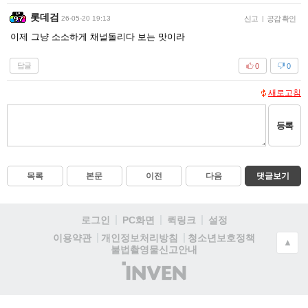
롯데검
26-05-20 19:13
신고
|
공감 확인
이제 그냥 소소하게 채널돌리다 보는 맛이라
답글
0
0
새로고침
등록
목록
본문
이전
다음
댓글보기
로그인
PC화면
퀵링크
설정
청소년보호정책
이용약관
개인정보처리방침
▲
불법촬영물신고안내
(주)
인
벤