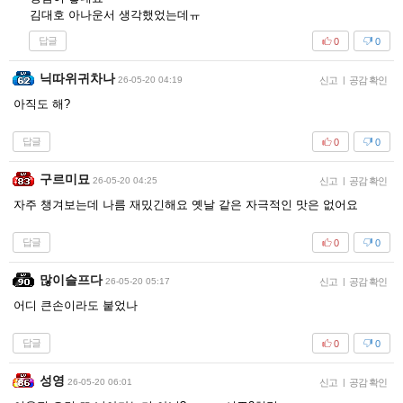
김대호 아나운서 생각했었는데ㅠ
답글
0
0
닉따위귀차나
26-05-20 04:19
신고
|
공감 확인
아직도 해?
답글
0
0
구르미묘
26-05-20 04:25
신고
|
공감 확인
자주 챙겨보는데 나름 재밌긴해요 옛날 같은 자극적인 맛은 없어요
답글
0
0
많이슬프다
26-05-20 05:17
신고
|
공감 확인
어디 큰손이라도 붙었나
답글
0
0
성영
26-05-20 06:01
신고
|
공감 확인