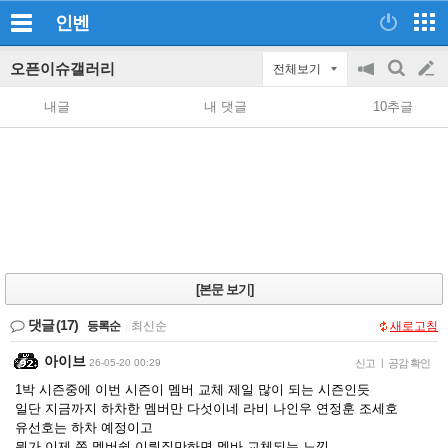
인벤
오픈이슈갤러리
전체보기
공
검
글
지
색
내글
내 댓글
10추글
on/off
쓰
기
[본문 보기]
댓글
(17)
등록순
|
최신순
새로고침
아이브
26-05-20 00:29
신고
|
공감 확인
1박 시즌중에 이번 시즌이 멤버 교체 제일 많이 되는 시즌인듯
일단 지금까지 하차한 멤버만 다섯이네 라비 나인우 연정훈 조세호
유선호는 하차 예정이고
뭔가 이제 쫌 멤버쉽 이뤄질만하면 멤바 교체되는 느낌