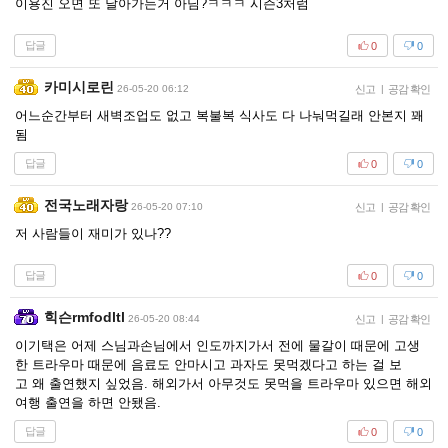
이용진 오면 또 날아가는거 아님?ㅋㅋㅋ 시즌3처럼
답글
0
0
카미시로린
26-05-20 06:12
신고
|
공감 확인
어느순간부터 새벽조업도 없고 복불복 식사도 다 나눠먹길래 안본지 꽤
됨
답글
0
0
전국노래자랑
26-05-20 07:10
신고
|
공감 확인
저 사람들이 재미가 있나??
답글
0
0
힉슨rmfodltl
26-05-20 08:44
신고
|
공감 확인
이기택은 어제 스님과손님에서 인도까지가서 전에 물갈이 때문에 고생
한 트라우마 때문에 음료도 안마시고 과자도 못먹겠다고 하는 걸 보
고 왜 출연했지 싶었음. 해외가서 아무것도 못먹을 트라우마 있으면 해외
여행 출연을 하면 안됐음.
답글
0
0