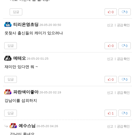
답글
0
0
티리온영초딩
26-05-20 00:50
신고
|
공감 확인
웃찾사 출신들의 캐미가 있으려나
답글
0
0
메테오
26-05-20 01:25
신고
|
공감 확인
재미만 있다면 뭐 ~
답글
0
0
파란색이좋아
26-05-20 02:19
신고
|
공감 확인
강남이를 섭외하지
답글
1
0
예수스님
26-05-20 04:26
신고
|
공감 확인
강남이 좋네요