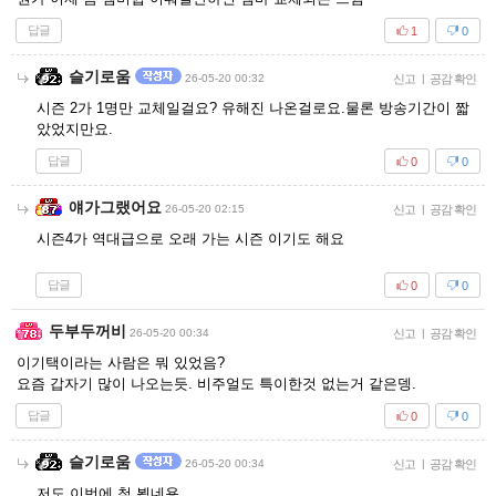
답글
1
0
슬기로움
26-05-20 00:32
신고
|
공감 확인
시즌 2가 1명만 교체일걸요? 유해진 나온걸로요.물론 방송기간이 짧
았었지만요.
답글
0
0
얘가그랬어요
26-05-20 02:15
신고
|
공감 확인
시즌4가 역대급으로 오래 가는 시즌 이기도 해요
답글
0
0
두부두꺼비
26-05-20 00:34
신고
|
공감 확인
이기택이라는 사람은 뭐 있었음?
요즘 갑자기 많이 나오는듯. 비주얼도 특이한것 없는거 같은뎅.
답글
0
0
슬기로움
26-05-20 00:34
신고
|
공감 확인
저도 이번에 첨 뵙네용.