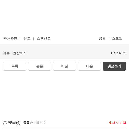
추천확인
신고
스팸신고
공유
스크랩
메뉴
인장보기
EXP 41%
목록
본문
이전
다음
댓글쓰기
댓글
(4)
등록순
|
최신순
새로고침