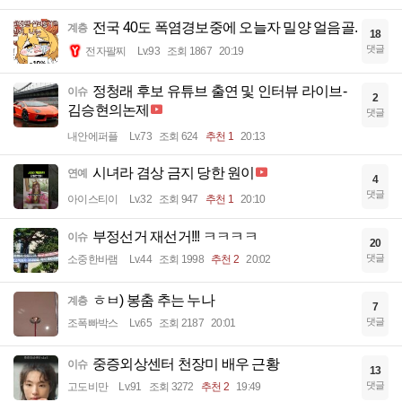
전국 40도 폭염경보중에 오늘자 밀양 얼음골.
계층
18
댓글
전자팔찌
Lv.93
조회 1867
20:19
정청래 후보 유튜브 출연 및 인터뷰 라이브-
이슈
2
김승현의논제
댓글
내안에퍼플
Lv.73
조회 624
추천 1
20:13
시녀라 겸상 금지 당한 원이
연예
4
댓글
아이스티이
Lv.32
조회 947
추천 1
20:10
부정선거 재선거!!! ㅋㅋㅋㅋ
이슈
20
댓글
소중한바램
Lv.44
조회 1998
추천 2
20:02
ㅎㅂ) 봉춤 추는 누나
계층
7
댓글
조폭빠박스
Lv.65
조회 2187
20:01
중증외상센터 천장미 배우 근황
이슈
13
댓글
고도비만
Lv.91
조회 3272
추천 2
19:49