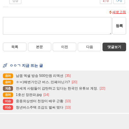
답글
0
0
새로고침
등록
목록
본문
이전
다음
댓글보기
ㅇㅇㄱ 지금 뜨는 글
남캠 엑셀 방송 500만원 리액션
[35]
유머
ㅎㅂ)해변가인근 버스..민폐아닌가?
[20]
유머
전세계 사람들이 감탄하고 있다는 한국인 유튜브 계정.
[22]
계층
1호선 장판파.jpg
[14]
유머
중증외상센터 천장미 배우 근황
[13]
이슈
청년버스주택 조감도 벌써 떴다
[13]
이슈