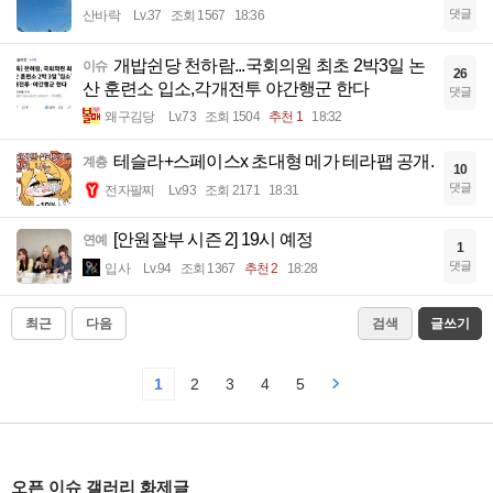
댓글
산바락
Lv.37
조회 1567
18:36
개밥쉰당 천하람...국회의원 최초 2박3일 논
이슈
26
산 훈련소 입소,각개전투 야간행군 한다
댓글
왜구김당
Lv.73
조회 1504
추천 1
18:32
테슬라+스페이스x 초대형 메가 테라팹 공개.
계층
10
댓글
전자팔찌
Lv.93
조회 2171
18:31
[안원잘부 시즌 2] 19시 예정
연예
1
댓글
입사
Lv.94
조회 1367
추천 2
18:28
최근
다음
검색
글쓰기
1
2
3
4
5
오픈 이슈 갤러리 화제글