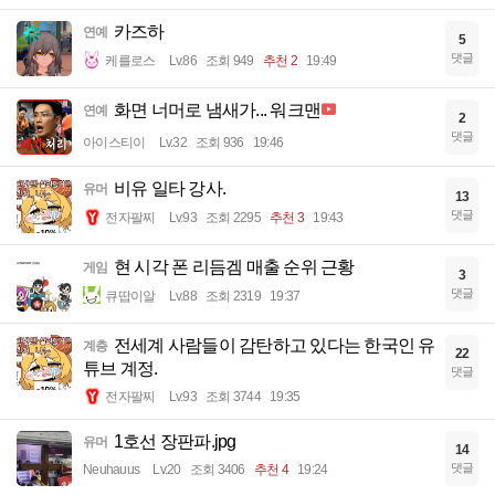
카즈하
연예
5
댓글
케를로스
Lv.86
조회 949
추천 2
19:49
화면 너머로 냄새가... 워크맨
연예
2
댓글
아이스티이
Lv.32
조회 936
19:46
비유 일타 강사.
유머
13
댓글
전자팔찌
Lv.93
조회 2295
추천 3
19:43
현 시각 폰 리듬겜 매출 순위 근황
게임
3
댓글
큐땁이알
Lv.88
조회 2319
19:37
전세계 사람들이 감탄하고 있다는 한국인 유
계층
22
튜브 계정.
댓글
전자팔찌
Lv.93
조회 3744
19:35
1호선 장판파.jpg
유머
14
댓글
Neuhauus
Lv.20
조회 3406
추천 4
19:24