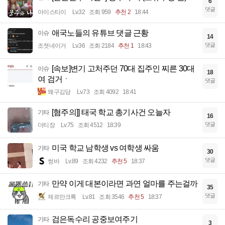
6
댓글
아이스티이
Lv.32
조회 959
추천 2
18:44
애국노들의 유튜브 댓글 근황
이슈
14
댓글
조졋네이거
Lv.36
조회 2184
추천 1
18:43
[속보]변기 고처주던 70대 집주인 찌른 30대
이슈
18
여 검거ㆍ
댓글
왜구김당
Lv.73
조회 4092
18:41
[혐주의]] 태국 학교 총기사건 오늘자
기타
16
댓글
더티장
Lv.75
조회 4512
18:39
미국 학교 남학생 vs 여학생 싸움
기타
30
댓글
썽바
Lv.89
조회 4232
추천 5
18:37
만약 이게 대본이라면 과연 얼마를 주는걸까
기타
35
댓글
제르만크록
Lv.81
조회 3546
추천 5
18:37
검은독수리 공중보여주기
기타
3