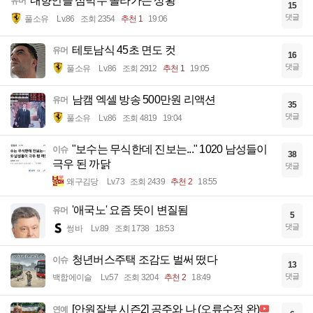
내향인들 심박수 올라가는 상황
유머
15
댓글
풀소유
Lv.86
조회 2354
추천 1
19:06
테토남식 45초 면도 컷
유머
16
댓글
풀소유
Lv.86
조회 2912
추천 1
19:05
남캠 엑셀 방송 500만원 리액션
유머
35
댓글
풀소유
Lv.86
조회 4819
19:04
"보수는 무식한데 진보는..." 1020 남성들이
이슈
38
극우 된 까닭
댓글
왜구김당
Lv.73
조회 2439
추천 2
18:55
'애국노' 요즘 뜻이 변질됨
유머
5
댓글
썽바
Lv.89
조회 1738
18:53
청년버스주택 조감도 벌써 떴다
이슈
13
댓글
백합에이슬
Lv.57
조회 3204
추천 2
18:49
[안원잘부 시즌2] 공주와 나 (오류수정 완)
연예