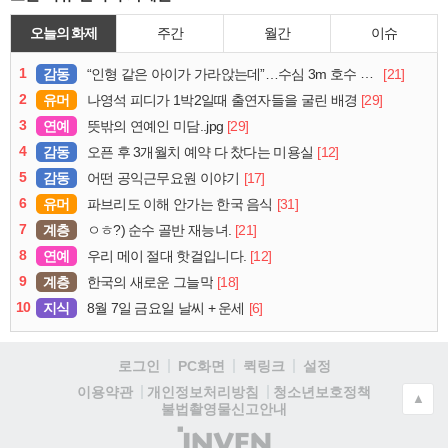
오늘의 화제
주간
월간
이슈
1
감동
[21]
“인형 같은 아이가 가라앉는데”…수심 3m 호수 뛰어든 60대 의인
2
유머
[29]
나영석 피디가 1박2일때 출연자들을 굴린 배경
3
연예
[29]
뜻밖의 연예인 미담..jpg
4
감동
[12]
오픈 후 3개월치 예약 다 찼다는 미용실
5
감동
[17]
어떤 공익근무요원 이야기
6
유머
[31]
파브리도 이해 안가는 한국 음식
7
계층
[21]
ㅇㅎ?) 순수 골반 재능녀.
8
연예
[12]
우리 메이 절대 핫걸입니다.
9
계층
[18]
한국의 새로운 그늘막
10
지식
[6]
8월 7일 금요일 날씨 + 운세
로그인
PC화면
퀵링크
설정
청소년보호정책
이용약관
개인정보처리방침
▲
불법촬영물신고안내
(주)