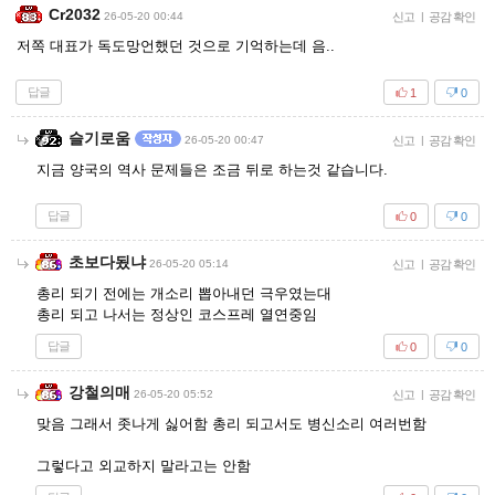
Cr2032
26-05-20 00:44
신고
|
공감 확인
저쪽 대표가 독도망언했던 것으로 기억하는데 음..
답글
1
0
슬기로움
26-05-20 00:47
신고
|
공감 확인
지금 양국의 역사 문제들은 조금 뒤로 하는것 같습니다.
답글
0
0
초보다됬냐
26-05-20 05:14
신고
|
공감 확인
총리 되기 전에는 개소리 뽑아내던 극우였는대
총리 되고 나서는 정상인 코스프레 열연중임
답글
0
0
강철의매
26-05-20 05:52
신고
|
공감 확인
맞음 그래서 좃나게 싫어함 총리 되고서도 병신소리 여러번함
그렇다고 외교하지 말라고는 안함