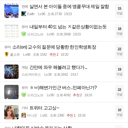
살면서 본 아이돌 중에 앵콜무대 제일 잘함
연예
15
댓글
Earth
Lv.96
조회 2739
19:23
내일부터 40도 넘는 ㅈ같은상황이없는듯
유머
18
댓글
드라고노브
Lv.90
조회 2968
19:23
소리on) 교수의 질문에 당황한 한인학생회장
유머
22
댓글
풀소유
Lv.86
조회 1542
추천 2
19:20
간만에 와우 해볼려고 했다가...
게임
19
댓글
스피커마우스
Lv.38
조회 2662
19:17
ㅎㅂ)해변가인근 버스..민폐아닌가?
유머
22
댓글
드라고노브
Lv.90
조회 4092
추천 2
19:16
트위터 고고싱~
기타
10
댓글
마나군
Lv.81
조회 1390
추천 1
19:16