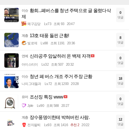
황희...폐버스를 청년 주택으로 글 올렸다삭
이슈
0
제
댓글
왜구김당
Lv.73
조회 93
20:47
13호 태풍 돌핀 근황!
계층
8
댓글
빛로제
Lv.88
조회 1191
20:36
신라공주 암살하러 온 백제 자객
연예
0
댓글
아이스티이
Lv.32
조회 507
20:32
청년 폐 버스 개조 주거 주장 근황
이슈
18
댓글
나의그대들과
Lv.72
조회 1200
20:28
조선징 특징 www
유머
0
댓글
Jple
Lv.90
조회 588
20:27
장수풍뎅이한테 박혀버린 사람.
계층
12
댓글
전자팔찌
Lv.93
조회 1416
추천 2
20:22