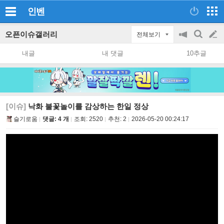
인벤
오픈이슈갤러리
전체보기
공
검
글
지
색
내글
내 댓글
10추글
on/off
쓰
기
[이슈]
낙화 불꽃놀이를 감상하는 한일 정상
슬기로움
댓글: 4 개
조회:
2520
추천:
2
2026-05-20 00:24:17