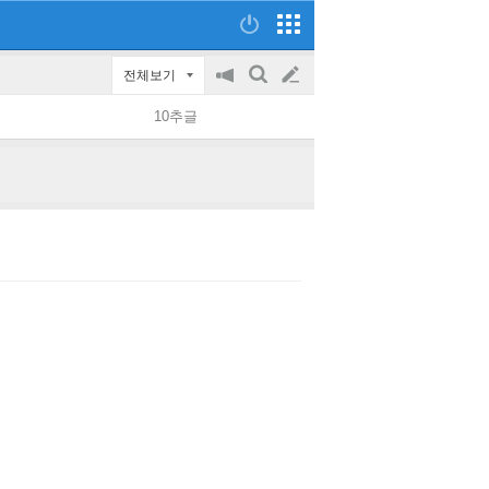
전체보기
공
검
글
지
색
10추글
on/off
쓰
기