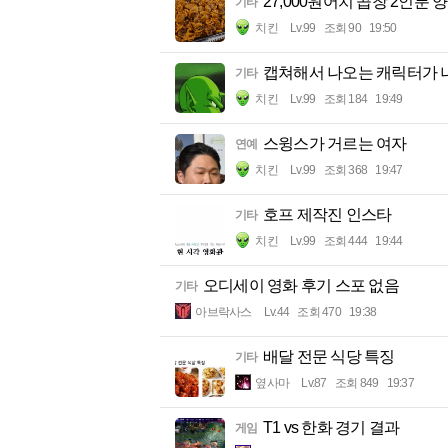
27,000원어치 곱창 2인분 양
기타
치킨
Lv.99
조회 90
19:50
캡쳐해서 나오는 캐릭터가 
기타
치킨
Lv.99
조회 184
19:49
스윙스가 거르는 여자
연예
치킨
Lv.99
조회 368
19:47
호프 제작진 인스타
기타
치킨
Lv.99
조회 444
19:44
오디세이 영화 후기 스포 없음
기타
아브락사스
Lv.44
조회 470
19:38
배달 전문 식당 특징
기타
옆사마
Lv.87
조회 849
19:37
T1 vs 한화 경기 결과
게임