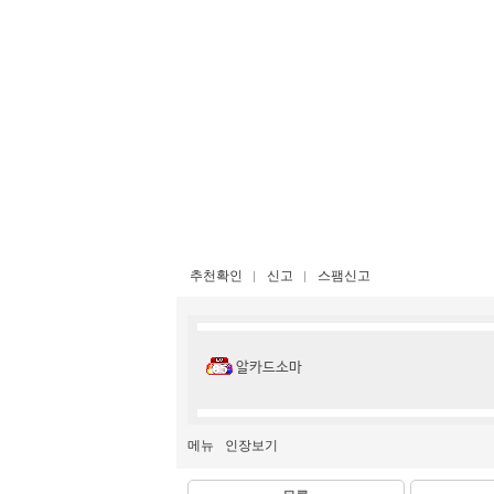
추천확인
신고
스팸신고
알카드소마
메뉴
인장보기