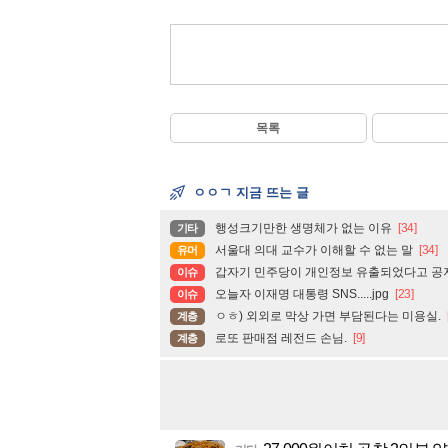
목록
ㅇㅇㄱ 지금 뜨는 글
행성크기만한 생명체가 없는 이유
[34]
기타
서울대 의대 교수가 이해할 수 없는 말
[34]
유머
갑자기 민주당이 개인정보 유출되었다고 공
이슈
오늘자 이재명 대통령 SNS.....jpg
[23]
이슈
ㅇㅎ) 외외로 막상 가면 부담된다는 미용실.
계층
로또 판매점 레전드 손님.
[9]
계층