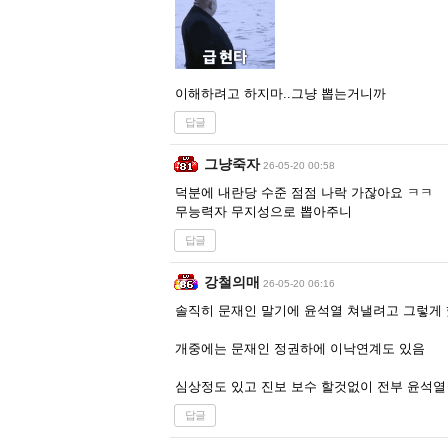
이해하려고 하지마..그냥 뽑는거니까
답글
그냥죽자
26-05-20 00:58
덕분에 내란당 수준 점점 나락 가잖아요 ㅋㅋ
무능력자 무지성으로 뽑아주니
답글
강철의매
26-05-20 06:16
솔직히 문재인 말기에 윤석열 쳐낼려고 그렇게 
개중에는 문재인 정권하에 이낙연계도 있음
심상정도 있고 진보 보수 할것없이 전부 윤석열
답글