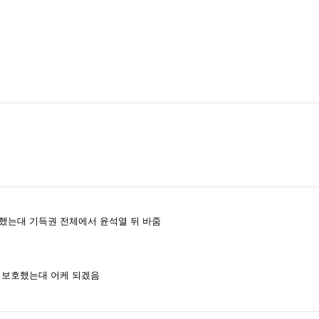
했는대 기득권 전체에서 윤석열 뒤 바줌
 보호했는대 어케 되겠음