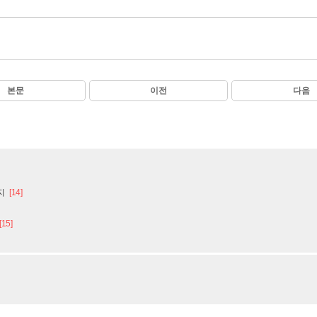
본문
이전
다음
지
[14]
[15]