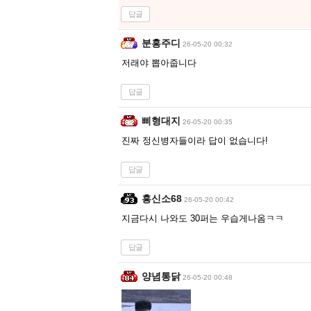
답글
분홍주디
26-05-20 00:32
저래야 뽑아줍니다
답글
삐형대지
26-05-20 00:35
진짜 정신병자들이라 답이 없습니다!
답글
흥신소68
26-05-20 00:42
지금다시 나와도 30퍼는 우습게나옴ㅋㅋ
답글
양념통닭
26-05-20 00:48