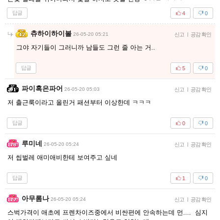
답글
4
0
츄하이하이볼
26-05-20 05:21
신고
|
공감 확인
그야 자기들이 그러니까 남들도 그런 줄 아는 거..
답글
5
0
파이혹은파어
26-05-20 05:03
신고
|
공감 확인
저 출근룩이라고 올린거 패션부터 이상한데 ㅋㅋㅋ
답글
0
0
루미네
26-05-20 05:24
신고
|
공감 확인
저 씹벌레 애미애비한테 보여주고 싶네
답글
1
0
아무롬나
26-05-20 05:24
신고
|
공감 확인
스벅가격이 애초에 프렌차이즈중에서 비싼편에 안속하는데 먼.... 심지