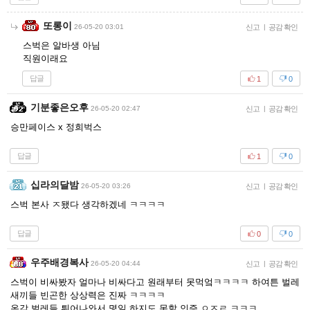
또롱이
26-05-20 03:01
신고
|
공감 확인
스벅은 알바생 아님
직원이래요
답글
1
0
기분좋은오후
26-05-20 02:47
신고
|
공감 확인
승만페이스 x 정희벅스
답글
1
0
십라의달밤
26-05-20 03:26
신고
|
공감 확인
스벅 본사 ㅈ됐다 생각하겠네 ㅋㅋㅋㅋ
답글
0
0
우주배경복사
26-05-20 04:44
신고
|
공감 확인
스벅이 비싸봤자 얼마나 비싸다고 원래부터 못먹엌ㅋㅋㅋㅋ 하여튼 벌레
새끼들 빈곤한 상상력은 진짜 ㅋㅋㅋㅋ
온갖 벌레들 튀어나와서 몇일 하지도 못할 인증 ㅇㅈㄹ ㅋㅋㅋ