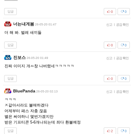
답글
0
0
너는내게봄
26-05-20 01:47
신고
|
공감 확인
더 해 봐. 벌레 새끼들
답글
0
0
진보스
26-05-20 01:49
신고
|
공감 확인
진짜 이미지 개ㅆ창 나버렸네ㅋㅋㅋㅋㅋ
답글
0
0
BluePanda
26-05-20 02:13
신고
|
공감 확인
ㅋㅋㅋ
ㅈ같아서라도 불매하겠다
어제부터 패스 자충 끊음
별은 써야하니 몇번가겠지만
받은 기프티콘 5-6개나되는데 죄다 환불예정
답글
2
0