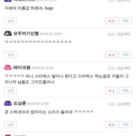
신고
공감 확인
이제야 이름값 하겠네..bugs
답글
0
0
모두까기인형
26-05-20 15:54
신고
|
공감 확인
ㅋㅋㅋㅋㅋㅋㅋㅋㅋㅋㅋㅋㅋㅋㅋㅋㅋ
답글
0
0
테이크원
26-05-20 15:58
신고
|
공감 확인
ㅋㅋㅋㅋㅋ 아니 스타벅스 얼마나 한다고 스타벅스 먹는걸로 지들이 그
지니까 남들도 그지인줄아나
답글
1
0
도상춘
26-05-20 16:50
신고
|
공감 확인
곧 스벅코리아 없어지는 소리가 들리네 ㅋㅋㅋㅋㅋ
답글
0
0