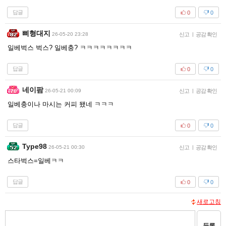
답글
0
0
삐형대지
26-05-20 23:28
신고
|
공감 확인
일베벅스 벅스? 일베충? ㅋㅋㅋㅋㅋㅋㅋㅋ
답글
0
0
네이팜
26-05-21 00:09
신고
|
공감 확인
일베충이나 마시는 커피 됐네 ㅋㅋㅋ
답글
0
0
Type98
26-05-21 00:30
신고
|
공감 확인
스타벅스=일베ㅋㅋ
답글
0
0
새로고침
등록