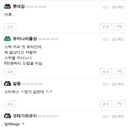
롯데검
26-05-20 19:44
신고
|
공감 확인
어휴...
답글
0
0
유머나라출장
26-05-20 19:45
신고
|
공감 확인
스벅 커피 맛 최악인데
뭐 잘났다고 저럴까
스벅을 마시느니
8천원짜리 드립을 마심
답글
0
0
알몸
26-05-20 20:09
신고
|
공감 확인
스타벅스 ㅈ댄거 같은데 ㅋㅋ
답글
0
0
코테가와유이
26-05-20 23:27
신고
|
공감 확인
일베bugs ㅋ