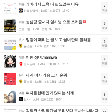
레버리지 교육 다 필요없는 이유
이슈
7
댓글
하늘값람쥐
Lv.82
조회 975
16:40
성심당 줄서다 열사병 으로 쓰러짐
이슈
9
댓글
고도비만
Lv.91
조회 599
16:38
엉덩이 때리는 글 보고 썸녀한테 질러봄
유머
5
댓글
풀소유
Lv.86
조회 1168
16:38
미친 성녀.manhwa
계층
9
댓글
전자팔찌
Lv.93
조회 1037
16:37
세계 여자 가슴 크기 순위
유머
4
댓글
풀소유
Lv.86
조회 1361
16:35
여자들한테 인기 많다는 시계
계층
5
댓글
입사
Lv.94
조회 1326
16:34
김정관 산업장관님 우리보다 못사는 나라 따
이슈