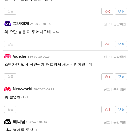
답글
0
0
그녀에게
26-05-20 06:09
신고
|
공감 확인
와 오만 놈들 다 튀어나오네 ㄷㄷ
답글
0
0
Vandam
26-05-20 06:24
신고
|
공감 확인
스벅가면 일베 낙인찍게 퍼트려서 세뇌시켜야겠는데
답글
1
0
Newworld
26-05-20 06:27
신고
|
공감 확인
똥 뭍었넼ㅋㅋ
답글
1
0
테니님
26-05-20 06:46
신고
|
공감 확인
진짜 벌레들 등장ㅋㅋㅋ