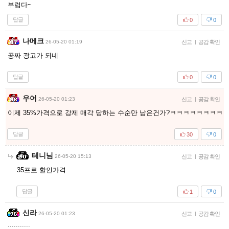
부럽다~
답글
0
0
나메크
26-05-20 01:19
신고
|
공감 확인
공짜 광고가 되네
답글
0
0
우어
26-05-20 01:23
신고
|
공감 확인
이제 35%가격으로 강제 매각 당하는 수순만 남은건가?ㅋㅋㅋㅋㅋㅋㅋㅋ
답글
30
0
테니님
26-05-20 15:13
신고
|
공감 확인
35프로 할인가격
답글
1
0
신라
26-05-20 01:23
신고
|
공감 확인
;;;;;;;;;;;