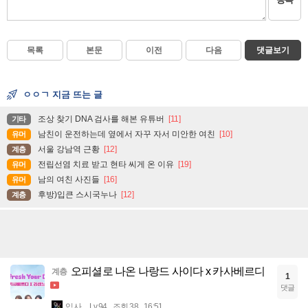
목록
본문
이전
다음
댓글보기
ㅇㅇㄱ 지금 뜨는 글
조상 찾기 DNA 검사를 해본 유튜버
[11]
기타
남친이 운전하는데 옆에서 자꾸 자서 미안한 여친
[10]
유머
서울 강남역 근황
[12]
계층
전립선염 치료 받고 현타 씨게 온 이유
[19]
유머
남의 여친 사진들
[16]
유머
후방)입큰 스시국누나
[12]
계층
오피셜로 나온 나랑드 사이다 x 카사베르디
계층
1
댓글
입사
Lv.94
조회 38
16:51