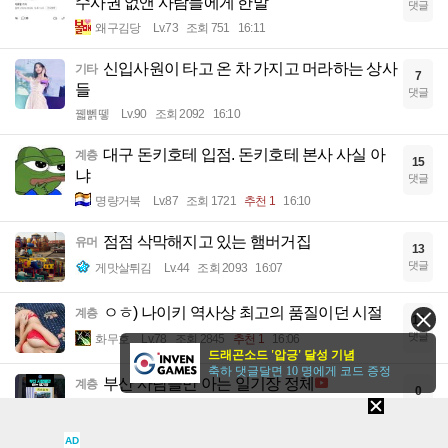
수사권 없앤 사람들에게 한말
댓글
왜구김당
Lv.73
조회 751
16:11
신입사원이 타고 온 차 가지고 머라하는 상사
기타
7
들
댓글
꿻뻵뗗
Lv.90
조회 2092
16:10
대구 돈키호테 입점. 돈키호테 본사 사실 아
계층
15
냐
댓글
명량거북
Lv.87
조회 1721
추천 1
16:10
점점 삭막해지고 있는 햄버거집
유머
13
댓글
게맛살튀김
Lv.44
조회 2093
16:07
ㅇㅎ) 나이키 역사상 최고의 품질이던 시절
계층
13
댓글
화무호
Lv.78
조회 2845
추천 1
16:06
드래곤소드 '압긍' 달성 기념
축하 댓글달면 10 명에게 코드 증정
부산 사람들만 아는 일기장 정체
계층
0
댓글
아이스티이
Lv.32
조회 671
16:06
AD