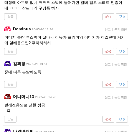
매장에 아무도 없네 ㅋㅋㅋ 스벅에 들어가면 일베 펨코 스레드 인증이
네 ㅋㅋㅋ 상판떼기 구경좀 하자
답글
1
0
Dominus
26-05-20 13:34
신고
|
공감 확인
이미지 좆창 ㅋ스벅이 잘나간 이유가 프리미엄 이미지가 제일큰데 거기
에 일베묻으면? 푸하하하하
답글
0
0
김과장
26-05-20 13:51
신고
|
공감 확인
좋네 더욱 분발하도록
답글
0
0
머니머니13
26-05-20 14:20
신고
|
공감 확인
벌레전용으로 전환 성공
-축-
답글
0
0
나의바저씨
26-05-20 15:27
|