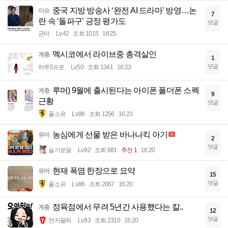
중국 지방 방송사 ‘완전 AI 드라마’ 방영…논
이슈
7
란 속 ‘돌파구’ 긍정 평가도
댓글
균터
Lv.42
조회 1015
16:25
멕시코에서 라이브중 총격살인
계층
1
댓글
하루5프로
Lv.50
조회 1341
16:23
루머) 9월에 출시된다는 아이폰 폴더폰 스펙
계층
9
근황
댓글
풀소유
Lv.86
조회 1256
16:23
농심에게 선물 받은 바나나킥 아기
유머
2
댓글
슬기로움
Lv.92
조회 681
추천 1
16:20
현재 폭염 한장으로 요약
유머
15
댓글
풀소유
Lv.86
조회 2067
16:20
정육점에서 무려 5년간 사용했다는 칼..
계층
12
댓글
전자팔찌
Lv.93
조회 2310
16:20