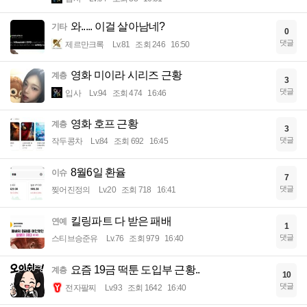
와..... 이걸 살아남네?
기타
0
댓글
제르만크록
Lv.81
조회 246
16:50
영화 미이라 시리즈 근황
계층
3
댓글
입사
Lv.94
조회 474
16:46
영화 호프 근황
계층
3
댓글
작두콩차
Lv.84
조회 692
16:45
8월6일 환율
이슈
7
댓글
찢어진정의
Lv.20
조회 718
16:41
킬링파트 다 받은 패배
연예
1
댓글
스티브승준유
Lv.76
조회 979
16:40
요즘 19금 떡툰 도입부 근황..
계층
10
댓글
전자팔찌
Lv.93
조회 1642
16:40