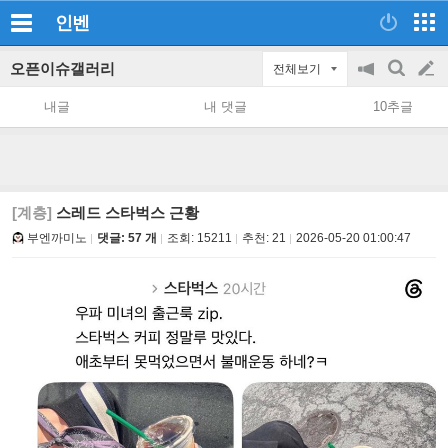
인벤
오픈이슈갤러리
전체보기
공
검
글
지
색
내글
내 댓글
10추글
on/off
쓰
기
[계층]
스레드 스타벅스 근황
부엔까미노
댓글: 57 개
조회:
15211
추천:
21
2026-05-20 01:00:47