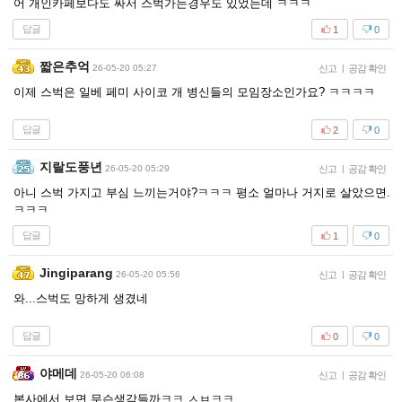
어 개인카페보다도 싸서 스벅가는경우도 있었는데 ㅋㅋㅋ
답글
1
0
짧은추억
26-05-20 05:27
신고
|
공감 확인
이제 스벅은 일베 페미 사이코 개 병신들의 모임장소인가요? ㅋㅋㅋㅋ
답글
2
0
지랄도풍년
26-05-20 05:29
신고
|
공감 확인
아니 스벅 가지고 부심 느끼는거야?ㅋㅋㅋ 평소 얼마나 거지로 살았으면.
ㅋㅋㅋ
답글
1
0
Jingiparang
26-05-20 05:56
신고
|
공감 확인
와...스벅도 망하게 생겼네
답글
0
0
야메데
26-05-20 06:08
신고
|
공감 확인
본사에서 보면 무슨생각들까ㅋㅋ ㅅㅂㅋㅋ