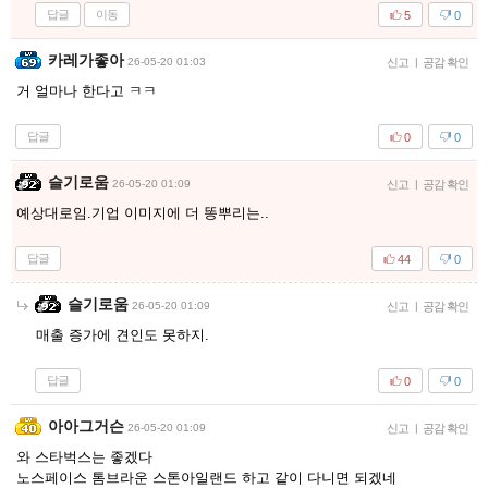
답글
이동
5
0
카레가좋아
26-05-20 01:03
신고
|
공감 확인
거 얼마나 한다고 ㅋㅋ
답글
0
0
슬기로움
26-05-20 01:09
신고
|
공감 확인
예상대로임.기업 이미지에 더 똥뿌리는..
답글
44
0
슬기로움
26-05-20 01:09
신고
|
공감 확인
매출 증가에 견인도 못하지.
답글
0
0
아아그거슨
26-05-20 01:09
신고
|
공감 확인
와 스타벅스는 좋겠다
노스페이스 톰브라운 스톤아일랜드 하고 같이 다니면 되겠네