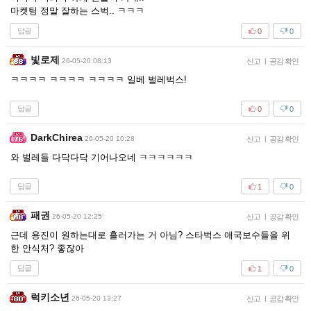
마켓팅 정말 잘하는 스벅.. ㅋㅋㅋ
답글
0
0
빛로제
26-05-20 08:13
신고
|
공감 확인
ㅋㅋㅋㅋ ㅋㅋㅋㅋ ㅋㅋㅋㅋ 일베 벌레벅스!
답글
0
0
DarkChirea
26-05-20 10:28
신고
|
공감 확인
와 벌레들 다닥다닥 기어나오네 ㅋㅋㅋㅋㅋㅋ
답글
1
0
패권
26-05-20 12:25
신고
|
공감 확인
근데 용진이 원하는대로 흘러가는 거 아님? 스타벅스 애국보수들을 위
한 안식처? 좋잖아
답글
1
0
럭키소년
26-05-20 13:27
신고
|
공감 확인