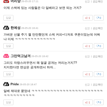
어리양
26-05-20 17:11
신고
|
공감 확인
이제 스벅에 있는 사람들은 다 일베라고 보면 되는 거지?
답글
1
0
한예성
26-05-20 18:41
신고
|
공감 확인
가벼운 선물 주기 젤 만만했던게 스벅 커피+디저트 쿠폰이었는데 어쩌
냐 이제 ㅋㅋㅋㅋㅋㅋㅋㅋㅋㅋㅋㅋㅋ
답글
1
0
그만먹고남겨
26-05-20 18:42
신고
|
공감 확인
그리도 자랑스러우면서 왜 얼굴 공개는 꺼리는거지??
지지한다면 면상은 공개하면서 하자...
답글
1
0
Pride
26-05-20 18:47
신고
|
공감 확인
일베 제대로 묻었네 ㅋㅋㅋㅋㅋㅋㅋㅋㅋㅋㅋㅋㅋㅋㅋㅋㅋㅋㅋㅋㅋㅋㅋ
ㅋㅋㅋㅋㅋㅋㅋㅋㅋㅋ
답글
1
0