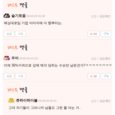
슬기로움
26-05-20 01:09
신고
|
공감 확인
예상대로임.기업 이미지에 더 똥뿌리는..
답글
이동
44
0
우어
26-05-20 01:23
신고
|
공감 확인
이제 35%가격으로 강제 매각 당하는 수순만 남은건가?ㅋㅋㅋㅋㅋㅋㅋㅋ
답글
이동
30
0
츄하이하이볼
26-05-20 05:21
신고
|
공감 확인
그야 자기들이 그러니까 남들도 그런 줄 아는 거..