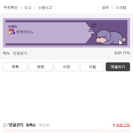
추천확인
신고
스팸신고
공유
스크랩
인벤러
부엔까미노
메뉴
인장보기
EXP 77%
목록
본문
이전
다음
댓글쓰기
댓글
(57)
등록순
|
최신순
새로고침