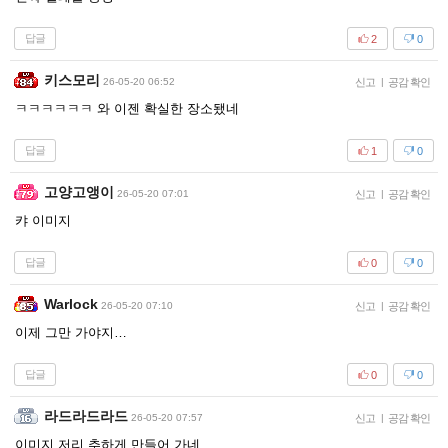
답글
2
0
키스모리
26-05-20 06:52
신고
|
공감 확인
ㅋㅋㅋㅋㅋㅋ 와 이젠 확실한 장소됐네
답글
1
0
고양고앵이
26-05-20 07:01
신고
|
공감 확인
캬 이미지
답글
0
0
Warlock
26-05-20 07:10
신고
|
공감 확인
이제 그만 가야지…
답글
0
0
라드라드라드
26-05-20 07:57
신고
|
공감 확인
이미지 저리 추하게 만들어 가네..