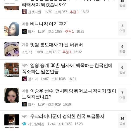
15
라해서야 되겠습니까?
댓글
진겟타원
Lv.70
조회 967
추천 1
16:33
바나나킥 아기 후기
계층
3
댓글
입사
Lv.94
조회 1087
추천 1
16:32
빗썸 홍보대사 가 된 버튜버
계층
9
댓글
스팀팩
Lv.88
조회 1317
추천 1
16:32
일왕 승계 '36촌 남자'에 팩폭하는 한국인에
유머
6
폭소하는 일본인들
댓글
옆사마
Lv.87
조회 1006
16:31
이승우 선수, 맨시티랑 뛰어보니 격차가 많이
계층
7
느껴지셨나요?
댓글
입사
Lv.94
조회 929
16:29
우크라이나군이 경악한 한국 보급물자
유머
14
댓글
게맛살튀김
Lv.44
조회 1452
16:28