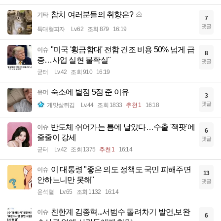
참치 여러분들의 취향은?
기타
7
댓글
특대형피자
Lv.62
조회 879
16:19
"미국 '황금함대' 전함 건조 비용 50% 넘게 급
이슈
8
증…사업 실현 불확실"
댓글
균터
Lv.42
조회 910
16:19
숙소에 별점 5점 준 이유
유머
3
댓글
게맛살튀김
Lv.44
조회 1833
추천 1
16:18
반도체 쉬어가는 틈에 날았다…수출 '잭팟'에
이슈
6
줄줄이 강세
댓글
균터
Lv.42
조회 1375
추천 1
16:14
이 대통령 "좋은 의도 정책도 국민 피해주면
이슈
13
안하느니만 못해"
댓글
윤석렬
Lv.65
조회 1132
16:14
친한계 김종혁...서범수 돌려차기 발언,보완
이슈
6