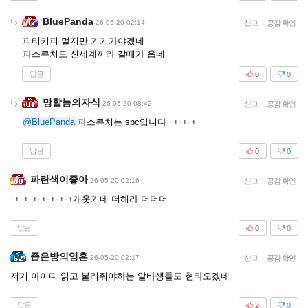
BluePanda
26-05-20 02:14
신고
|
공감 확인
피터커피 멀지만 거기가야겠네
파스쿠치도 신세계꺼라 갈때가 읍네
답글
0
0
망할놈의자식
26-05-20 08:42
신고
|
공감 확인
@BluePanda
파스쿠치는 spc입니다 ㅋㅋㅋ
답글
0
0
파란색이좋아
26-05-20 02:16
신고
|
공감 확인
ㅋㅋㅋㅋㅋㅋㅋ개웃기네 더해라 더더더
답글
0
0
좁은방의영혼
26-05-20 02:17
신고
|
공감 확인
저거 아이디 읽고 불러줘야하는 알바생들도 현타오겠네
답글
2
0