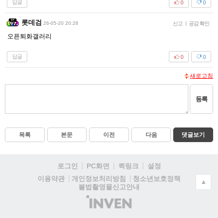
답글
0
0
롯데검
26-05-20 20:28
신고
|
공감 확인
오픈퇴화갤러리
답글
0
0
새로고침
등록
목록
본문
이전
다음
댓글보기
로그인
PC화면
퀵링크
설정
청소년보호정책
이용약관
개인정보처리방침
▲
불법촬영물신고안내
(주)
인