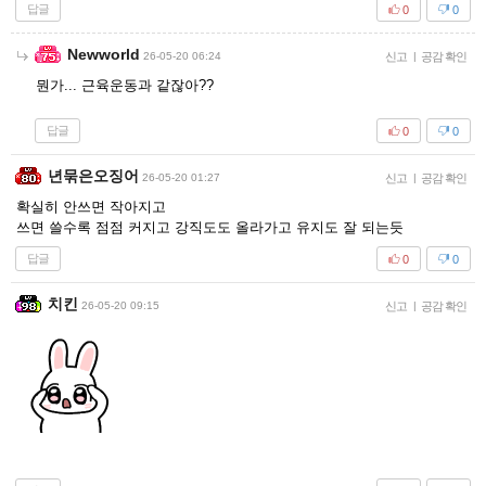
답글
0
0
Newworld
26-05-20 06:24
신고
|
공감 확인
뭔가... 근육운동과 같잖아??
답글
0
0
년묶은오징어
26-05-20 01:27
신고
|
공감 확인
확실히 안쓰면 작아지고
쓰면 쓸수록 점점 커지고 강직도도 올라가고 유지도 잘 되는듯
답글
0
0
치킨
26-05-20 09:15
신고
|
공감 확인