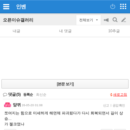
인벤
오픈이슈갤러리
전체보기
공
검
글
지
색
내글
내 댓글
10추글
on/off
쓰
기
[본문 보기]
댓글
(5)
등록순
|
최신순
새로고침
양뀌
26-05-20 01:08
신고
|
공감 확인
쪼여지는 힘으로 미세하게 해면체 파괴됬다가 다시 회복되면서 길이 상
승...
가 젤크였나