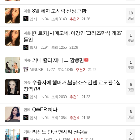
8월 혜자 도시락 신상 근황
계층
18
댓글
입사
Lv.94
조회 3140
추천 2
21:28
[마르카] 시메오네, 이강인 '그리즈만식 개조'
계층
1
돌입
댓글
입사
Lv.94
조회 1255
21:26
거니 쥴리 제니 ㅡ 깜빵편
이슈
1
댓글
MINUKE
Lv.77
조회 1045
추천 2
21:22
수용자에 햄버거,불닭소스 건넨 교도관 1심
이슈
5
징역7년
댓글
입사
Lv.94
조회 2030
추천 1
21:22
QWER 히나
연예
6
댓글
입사
Lv.94
조회 1384
추천 4
21:18
리센느 만난 맨시티 선수들
기타
2
댓글
옆사마
Lv.87
조회 1758
추천 7
21:16