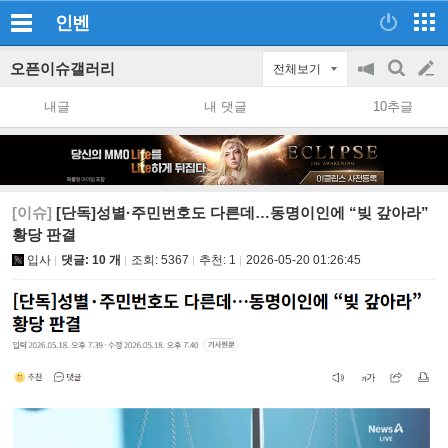
인벤
오픈이슈갤러리
전체보기
공
검
글
지
색
내글
내 댓글
10추글
on/off
쓰
기
[이슈]
[단독]성별·주민번호도 다른데…동명이인에 “빚 갚아라”
황당 판결
입사
댓글: 10 개
조회:
5367
추천:
1
2026-05-20 01:26:45