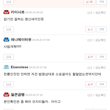
답글
16
0
카이사르
26-05-20 06:03
신고
|
공감 확인
암기만 잘하는 병신새끼인듯
답글
1
0
애니메이터유
26-05-20 07:09
신고
|
공감 확인
사법개혁!!!!!
답글
0
0
Eisenriese
26-05-20 07:38
신고
|
공감 확인
천룡인짓만 안하면 저건 법원상대로 소송걸어도 할말없는껀덕지인데
답글
0
0
얼큰곰탱
26-05-20 07:41
신고
|
공감 확인
본인확인은 좀 해라 모지리들아.. 아이고