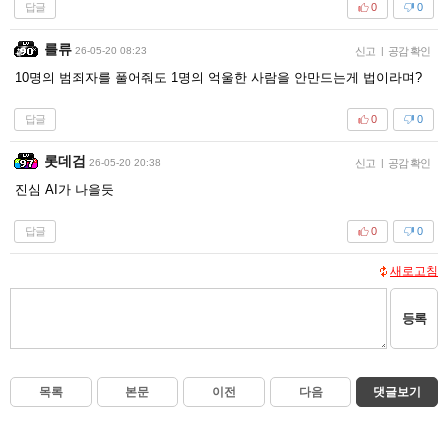
답글
0
0
를류
26-05-20 08:23
신고
|
공감 확인
10명의 범죄자를 풀어줘도 1명의 억울한 사람을 안만드는게 법이라며?
답글
0
0
롯데검
26-05-20 20:38
신고
|
공감 확인
진심 AI가 나을듯
답글
0
0
새로고침
등록
목록
본문
이전
다음
댓글보기