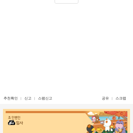
추천확인
신고
스팸신고
공유
스크랩
초 인벤인
입사