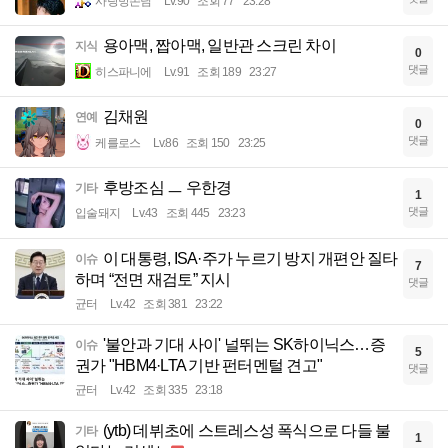
사랑방손님
Lv.90
조회 77
23:28
용아맥, 짭아맥, 일반관 스크린 차이
지식
0
댓글
히스파니에
Lv.91
조회 189
23:27
김채원
연예
0
댓글
케를로스
Lv.86
조회 150
23:25
후방조심 ㅡ 우한경
기타
1
댓글
입술돼지
Lv.43
조회 445
23:23
이 대통령, ISA·주가 누르기 방지 개편안 질타
이슈
7
하며 “전면 재검토” 지시
댓글
균터
Lv.42
조회 381
23:22
'불안과 기대 사이' 널뛰는 SK하이닉스…증
이슈
5
권가 "HBM4·LTA 기반 펀터멘털 견고"
댓글
균터
Lv.42
조회 335
23:18
(ytb) 데뷔초에 스트레스성 폭식으로 다들 불
기타
1