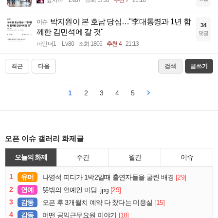
박지원이 본 호남 당심…"李대통령과 1년 함
이슈
34
께한 김민석에 갈 것"
댓글
파인더1
Lv.80
조회 1806
추천 4
21:13
최근
다음
검색
글쓰기
1
2
3
4
5
오픈 이슈 갤러리 화제글
오늘의 화제
주간
월간
이슈
1
유머
[29]
나영석 피디가 1박2일때 출연자들을 굴린 배경
2
연예
[29]
뜻밖의 연예인 미담..jpg
3
감동
[15]
오픈 후 3개월치 예약 다 찼다는 미용실
4
감동
[18]
어떤 공익근무요원 이야기