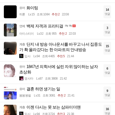
화이팅
유머
14
댓글
히롣
Lv.15
조회 1084
추천 2
22:08
백제 자객과 프리티걸 ㅋㅋ
연예
3
댓글
아이스티이
Lv.32
조회 955
추천 2
22:03
단지 내 방송 아나운서를 바꾸고 나서 집중도
계층
15
가 확 올라갔다는 한 아파트의 안내방송
댓글
입사
Lv.94
조회 4465
추천 5
21:44
1847년 의학서에 실린 자위 많이하는 남자
유머
6
초상화
댓글
옆사마
Lv.87
조회 3808
21:42
결혼 하면 생기는 일
유머
9
댓글
봄봄봉필
Lv.31
조회 3081
추천 2
21:41
이젠 다시는 못 보는 삼파이더맨
계층
16
댓글
입사
Lv.94
조회 3724
추천 3
21:38