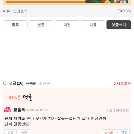
메뉴
인장보기
EXP 3%
목록
본문
이전
다음
댓글쓰기
댓글
(10)
등록순
|
최신순
새로고침
쿄알라
26-05-20 03:11
신고
|
공감 확인
판새 새끼들 존나 웃긴게 지가 잘못판결낸거 절대 인정안함
진짜 천룡인임
답글
이동
16
0