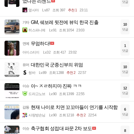
었다는 리센느
댓글
옆사마
Lv.87
조회 397
추천 1
23:11
GM, 쉐보레 뒷전에 뷰익 한국 진출
기타
10
댓글
히스파니에
Lv.91
조회 1054
23:03
무엄하다!
연예
1
댓글
아이스티이
Lv.32
조회 417
23:02
대한민국 군종신부의 위엄
유머
10
댓글
썽바
Lv.89
조회 1288
추천 2
22:57
아~ ㅈㄹ하지마 진짜 ㅋㅋ
이슈
12
댓글
드라고노브
Lv.90
조회 1399
22:55
현재 나이로 치면 꼬꼬마들이 연기를 시작함
감동
6
댓글
사랑방손님
Lv.90
조회 1218
추천 2
22:54
축구협회 성접대 파문 2차 보도
이슈
8