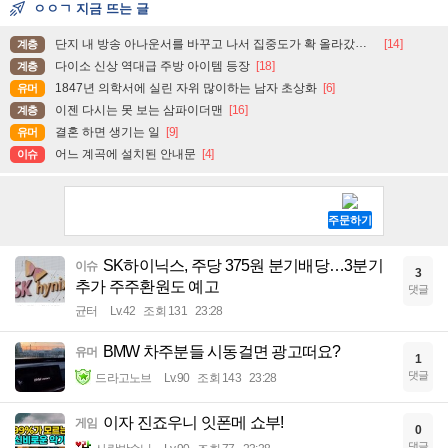
ㅇㅇㄱ 지금 뜨는 글
단지 내 방송 아나운서를 바꾸고 나서 집중도가 확 올라갔다는 한 아파트의 안내방송
[14]
계층
다이소 신상 역대급 주방 아이템 등장
[18]
계층
1847년 의학서에 실린 자위 많이하는 남자 초상화
[6]
유머
이젠 다시는 못 보는 삼파이더맨
[16]
계층
결혼 하면 생기는 일
[9]
유머
어느 계곡에 설치된 안내문
[4]
이슈
SK하이닉스, 주당 375원 분기배당…3분기
이슈
3
추가 주주환원도 예고
댓글
균터
Lv.42
조회 131
23:28
BMW 차주분들 시동걸면 광고떠요?
유머
1
댓글
드라고노브
Lv.90
조회 143
23:28
이자 진죠우니 잇폰메 쇼부!
게임
0
댓글