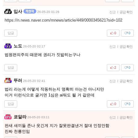
입사
26-05-20 01:26
신고
|
공감 확인
https://n.news.naver.com/mnews/article/449/0000345621?sid=102
답글
0
0
노도
26-05-20 02:17
신고
|
공감 확인
법원편의주의 때문에 권리가 짓밟히는구나
답글
2
0
뚜러
26-05-20 02:41
신고
|
공감 확인
법리 라는게 어떻게 작동하는지 명확히 아는건 아니지만
이거 이런식으로 굴거면 1심은 ai둬도 될 거 같은데
답글
0
0
쿄알라
26-05-20 03:11
신고
|
공감 확인
판새 새끼들 존나 웃긴게 지가 잘못판결낸거 절대 인정안함
진짜 천룡인임