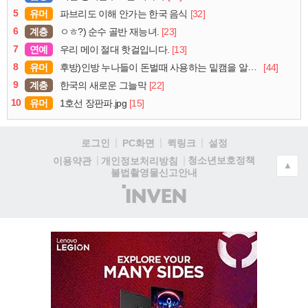
5
유머
[32]
파브리도 이해 안가는 한국 음식
6
계층
[23]
ㅇㅎ?) 순수 골반 재능녀.
7
연예
[13]
우리 메이 절대 핫걸입니다.
8
유머
[44]
후방)인방 누나들이 돈벌때 사용하는 밑캠을 알아보자
9
계층
[22]
한국의 새로운 그늘막
10
유머
[15]
1호선 장판파.jpg
로그인
PC화면
퀵링크
설정
청소년보호정책
이용약관
개인정보처리방침
▲
불법촬영물신고안내
(주)
인
벤