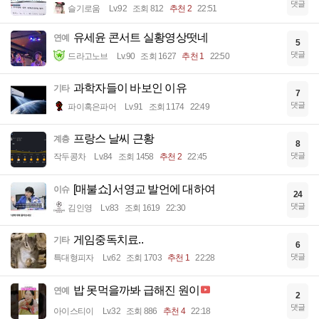
댓글
슬기로움
Lv.92
조회 812
추천 2
22:51
유세윤 콘서트 실황영상떳네
연예
5
댓글
드라고노브
Lv.90
조회 1627
추천 1
22:50
과학자들이 바보인 이유
기타
7
댓글
파이혹은파어
Lv.91
조회 1174
22:49
프랑스 날씨 근황
계층
8
댓글
작두콩차
Lv.84
조회 1458
추천 2
22:45
[매불쇼] 서영교 발언에 대하여
이슈
24
댓글
김인영
Lv.83
조회 1619
22:30
게임중독치료..
기타
6
댓글
특대형피자
Lv.62
조회 1703
추천 1
22:28
밥 못먹을까봐 급해진 원이
연예
2
댓글
아이스티이
Lv.32
조회 886
추천 4
22:18