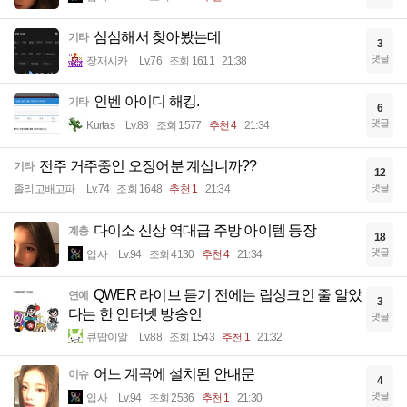
심심해서 찾아봤는데
기타
3
댓글
장재시카
Lv.76
조회 1611
21:38
인벤 아이디 해킹.
기타
6
댓글
Kurtas
Lv.88
조회 1577
추천 4
21:34
전주 거주중인 오징어분 계십니까??
기타
12
댓글
졸리고배고파
Lv.74
조회 1648
추천 1
21:34
다이소 신상 역대급 주방 아이템 등장
계층
18
댓글
입사
Lv.94
조회 4130
추천 4
21:34
QWER 라이브 듣기 전에는 립싱크인 줄 알았
연예
3
다는 한 인터넷 방송인
댓글
큐땁이알
Lv.88
조회 1543
추천 1
21:32
어느 계곡에 설치된 안내문
이슈
4
댓글
입사
Lv.94
조회 2536
추천 1
21:30