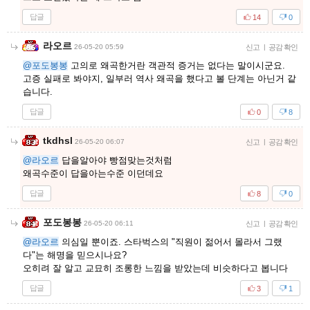
답글
14
0
라오르
26-05-20 05:59
신고
|
공감 확인
@포도봉봉
고의로 왜곡한거란 객관적 증거는 없다는 말이시군요.
고증 실패로 봐야지, 일부러 역사 왜곡을 했다고 볼 단계는 아닌거 같
습니다.
답글
0
8
tkdhsl
26-05-20 06:07
신고
|
공감 확인
@라오르
답을알아야 빵점맞는것처럼
왜곡수준이 답을아는수준 이던데요
답글
8
0
포도봉봉
26-05-20 06:11
신고
|
공감 확인
@라오르
의심일 뿐이죠. 스타벅스의 "직원이 젊어서 몰라서 그랬
다"는 해명을 믿으시나요?
오히려 잘 알고 교묘히 조롱한 느낌을 받았는데 비슷하다고 봅니다
답글
3
1