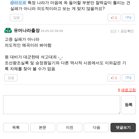
@라오르
특정 나라가 마음에 쏙 들어할 부분만 찰떡같이 틀리는 건
실패가 아니라 의도적이라고 보는 게 맞지 않을까요?
답글
1
0
유머나라출장
26-05-20 09:09
신고
|
공감 확인
고증 실패가 아니라
의도적인 왜곡이라 봐야함
뭔 대비가 대군한테 석고대죄 -_-
조선왕조실록 및 승정원일기와 다른 역사적 사료에서도 이와같은 기
록 자체를 찾아 볼 수가 없음
답글
1
0
새로고침
등록
목록
본문
이전
다음
댓글보기