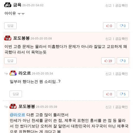
금욕
26-05-20 04:02
신고
|
공감 확인
아이유 ㅜㅜ
답글
0
0
포도봉봉
26-05-20 05:08
신고
|
공감 확인
이번 고증 문제는 몰라서 미흡했다가 문제가 아니라 잘알고 교묘하게 왜
곡했다 라서 더 욕먹는듯
답글
19
0
라오르
26-05-20 05:34
신고
|
공감 확인
일부러 했다는건 뭔 소리임..?
답글
0
5
포도봉봉
26-05-20 05:39
신고
|
공감 확인
@라오르
다른 고증 많이 틀리면서
만세가 아닌 천세를 굳이 쓴 점, 제후국 표현인 훙서를 쓴 점 등 몰라
서 안 썼다기보단 오히려 잘 알면서 대한민국이 자구국이 아닌 제후국
으로 표현했다는 게 크다고 봄