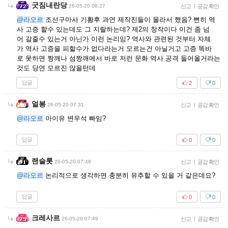
굿짐내란당
26-05-20 06:27
신고
|
공감 확인
@라오르
조선구마사 기황후 과연 제작진들이 몰라서 했음? 뻔히 역
사 고증 할수 있는데도 그 지랄하는데? 제2의 창작이다 이건 좀 넘
어 갈줄수 있는거 아닌가 이런 논리임? 역사와 관련된 것부터 자체
가 역사 고증을 피할수가 없다라는거 모르는건 아닐거고 고증 똑바
로 못하면 짱깨나 섬짱깨에서 바로 저런 문화 역사 공격 들어올거라는
것도 당연 모르진 않을턴데
답글
2
0
얼봉
26-05-20 07:31
신고
|
공감 확인
@라오르
아이유 변우석 빠임?
답글
0
0
랜슬롯
26-05-20 07:48
신고
|
공감 확인
@라오르
논리적으로 생각하면 충분히 유추할 수 있을 거 같은데요?
답글
0
0
크레사르
26-05-20 07:49
신고
|
공감 확인