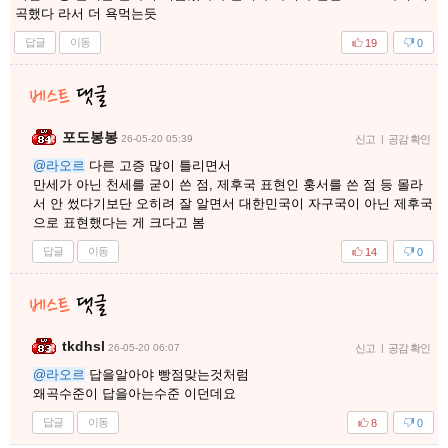
곡했다 라서 더 욕먹는듯
답글
이동
19
0
포도봉봉
26-05-20 05:39
신고
|
공감 확인
@라오르
다른 고증 많이 틀리면서
만세가 아닌 천세를 굳이 쓴 점, 제후국 표현인 훙서를 쓴 점 등 몰라
서 안 썼다기보단 오히려 잘 알면서 대한민국이 자구국이 아닌 제후국
으로 표현했다는 게 크다고 봄
답글
이동
14
0
tkdhsl
26-05-20 06:07
신고
|
공감 확인
@라오르
답을알아야 빵점맞는것처럼
왜곡수준이 답을아는수준 이던데요
답글
이동
8
0