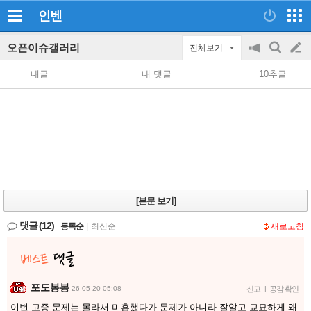
인벤
오픈이슈갤러리
전체보기
공
검
글
지
색
내글
내 댓글
10추글
on/off
쓰
기
[본문 보기]
댓글
(12)
등록순
|
최신순
새로고침
포도봉봉
26-05-20 05:08
신고
|
공감 확인
이번 고증 문제는 몰라서 미흡했다가 문제가 아니라 잘알고 교묘하게 왜