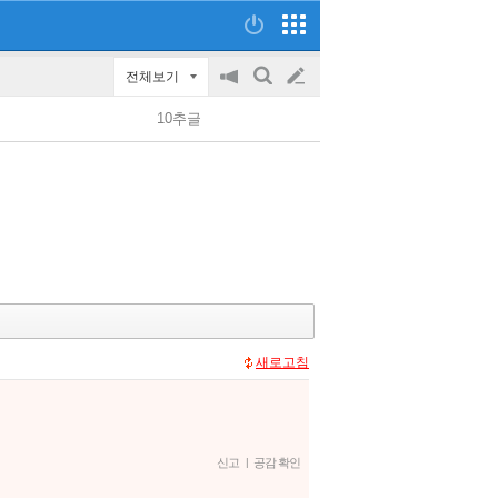
전체보기
공
검
글
지
색
10추글
on/off
쓰
기
새로고침
신고
|
공감 확인