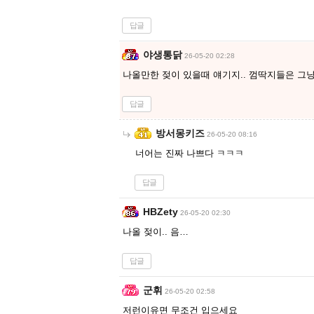
답글
야생통닭
26-05-20 02:28
나올만한 젖이 있을때 얘기지.. 껌딱지들은 그
답글
방서몽키즈
26-05-20 08:16
너어는 진짜 나쁘다 ㅋㅋㅋ
답글
HBZety
26-05-20 02:30
나올 젖이.. 음…
답글
군휘
26-05-20 02:58
저런이유면 무조건 입으세요