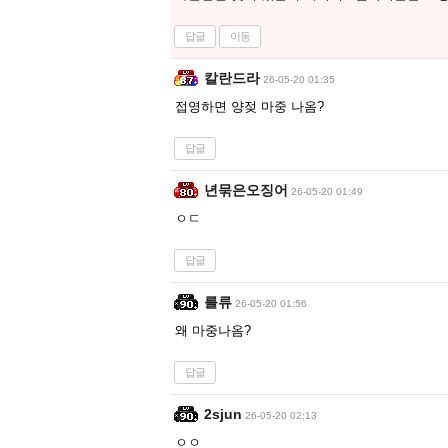
답글
이동
칼란드라
26-05-20 01:35
접영하면 양젖 마중 나옴?
답글
년묶은오징어
26-05-20 01:49
ㅇㄷ
답글
를류
26-05-20 01:56
왜 마중나옴?
답글
2sjun
26-05-20 02:13
ㅇㅇ