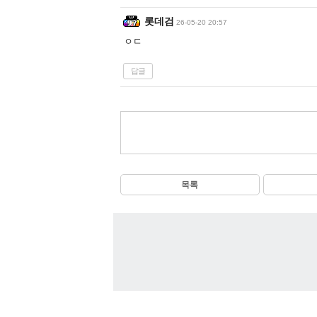
롯데검
26-05-20 20:57
ㅇㄷ
답글
목록