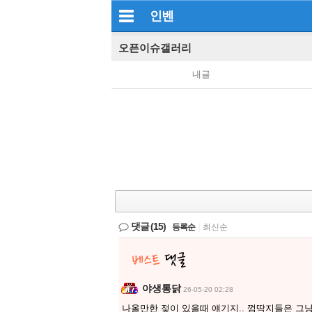
인벤
오픈이슈갤러리
내글
댓글
(15)
등록순
|
최신순
야생통닭
26-05-20 02:28
나올만한 젖이 있을때 얘기지.. 껌딱지들은 그