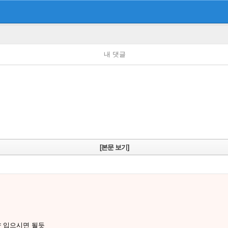
내 댓글
[본문 보기]
냥 입으시면 될듯