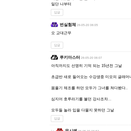
일단 나부터
답글
번실험체
26-05-20 06:05
오 교대근무
답글
루키마스터
26-05-20 06:07
아직까지도 선명히 기억 되는 15년전 그날
초급반 새로 들어오는 수강생중 미모의 글래머녀
몸풀기 체조를 하던 모두가 그녀를 쳐다봤다..
심지어 호루라기를 불던 강사조차...
모두들 놀라 입을 다물지 못하던 그날
답글
뮤시엔