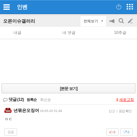
인벤
오픈이슈갤러리
전체보기
공
검
글
지
색
내글
내 댓글
10추글
on/off
쓰
기
[본문 보기]
댓글
(12)
등록순
|
최신순
새로고침
년묶은오징어
26-05-20 01:48
신고
|
공감 확인
ㅇㄷ
답글
0
0