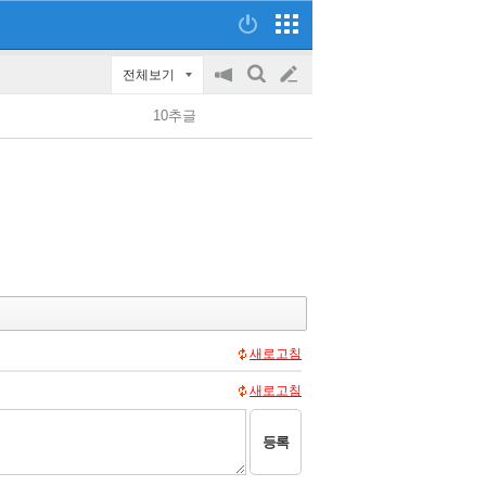
전체보기
공
검
글
지
색
10추글
on/off
쓰
기
새로고침
새로고침
등록