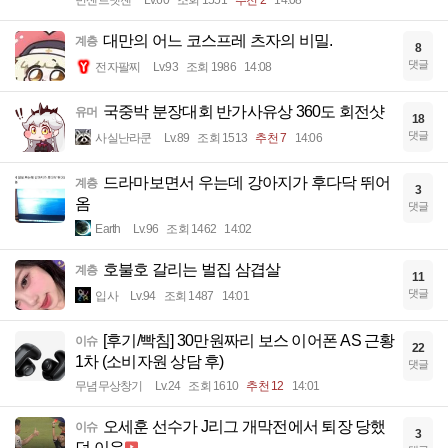
빈센트멧젠
Lv.60
조회 1551
추천 2
14:08
대만의 어느 코스프레 츠자의 비밀.
계층
8
댓글
전자팔찌
Lv.93
조회 1986
14:08
국중박 분장대회 반가사유상 360도 회전샷
유머
18
댓글
사실난라쿤
Lv.89
조회 1513
추천 7
14:06
드라마보면서 우는데 강아지가 후다닥 뛰어
계층
3
옴
댓글
Earth
Lv.96
조회 1462
14:02
호불호 갈리는 벌집 삼겹살
계층
11
댓글
입사
Lv.94
조회 1487
14:01
[후기/빡침] 30만원짜리 보스 이어폰 AS 근황
이슈
22
1차 (소비자원 상담 후)
댓글
무념무상창기
Lv.24
조회 1610
추천 12
14:01
오세훈 선수가 J리그 개막전에서 퇴장 당했
이슈
3
던 이유