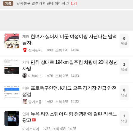
남자친구 말투가 이런데 헤어져..?
[17]
계층
한녀가 싫어서 미군 여성이랑 사귄다는 밀덕
계층
0
남자..
댓글
전자팔찌
Lv.93
조회 120
14:34
만취 상태로 194km 질주한 차량에 20대 청년
기타
2
사망
댓글
미뉴에뜨
Lv.78
조회 235
14:33
프로축구연맹, K리그 모든 경기장 긴급 안전
이슈
0
점검
댓글
슬기로움
Lv.92
조회 155
14:32
뉴욕 타임스퀘어 대형 전광판에 걸린 리센느
연예
1
광고
댓글
아이스티이
Lv.33
조회 433
14:25