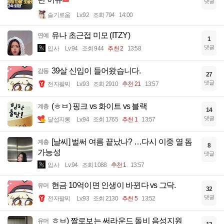
댓글
슬기로움
Lv.92
조회 794
14:00
유나 초근접 미모 (ITZY)
연예
1
댓글
입사
Lv.94
조회 944
추천 2
13:58
39살 신입이 들어왔습니다.
감동
27
댓글
전자팔찌
Lv.93
조회 2910
추천 21
13:57
(ㅎㅂ) 핑크 vs 화이트 vs 블랙
계층
14
댓글
달섭지롱
Lv.94
조회 1765
추천 1
13:57
[날씨] 벌써 여름 끝났나? …다시 이중 열 돔
계층
8
가능성
댓글
입사
Lv.94
조회 1088
추천 1
13:57
현금 10억이면 인생이 바뀐다 vs 그닥.
유머
32
댓글
전자팔찌
Lv.93
조회 2130
추천 5
13:52
ㅎㅂ) 짤로보는 써라운드 돌비 음성지원
유머