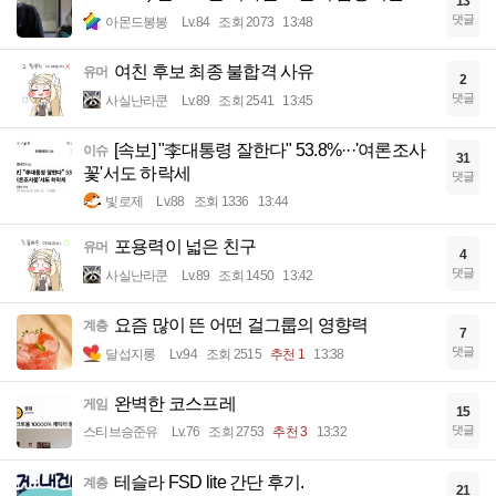
13
댓글
아몬드봉봉
Lv.84
조회 2073
13:48
여친 후보 최종 불합격 사유
유머
2
댓글
사실난라쿤
Lv.89
조회 2541
13:45
[속보] "李대통령 잘한다" 53.8%···'여론조사
이슈
31
꽃'서도 하락세
댓글
빛로제
Lv.88
조회 1336
13:44
포용력이 넓은 친구
유머
4
댓글
사실난라쿤
Lv.89
조회 1450
13:42
요즘 많이 뜬 어떤 걸그룹의 영향력
계층
7
댓글
달섭지롱
Lv.94
조회 2515
추천 1
13:38
완벽한 코스프레
게임
15
댓글
스티브승준유
Lv.76
조회 2753
추천 3
13:32
테슬라 FSD lite 간단 후기.
계층
21