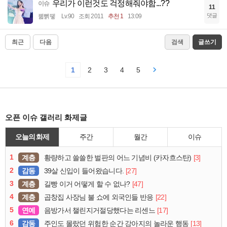
우리가 이런것도 걱정해줘야함...??
이슈
11
댓글
꿻뻵뗗
Lv.90
조회 2011
추천 1
13:09
최근
다음
검색
글쓰기
1
2
3
4
5
오픈 이슈 갤러리 화제글
오늘의 화제
주간
월간
이슈
1
계층
[3]
황량하고 쓸쓸한 벌판의 어느 기념비 (카자흐스탄)
2
감동
[27]
39살 신입이 들어왔습니다.
3
계층
[47]
길빵 이거 어떻게 할 수 없나?
4
계층
[22]
곱창집 사장님 불 쇼에 외국인들 반응
5
연예
[17]
음방가서 챌린지거절당했다는 리센느
6
감동
[13]
주인도 몰랐던 위험한 순간 강아지의 놀라운 행동