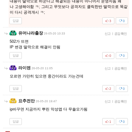
내용이 딸깍으로 바꾼다고 해결되는 내용이 아니어서 운영자놈 꽤
나 고생해야함 ㅋ; 그리고 무엇보다 공격자도 클릭한반 딸깍으로 똑같
이 다시 공격개시 ㅋ;
답글
3
0
유머나라출장
26-05-20 10:33
신고
|
공감 확인
502가 뜨면
IP 변경 딸깍으로 해결이 안됨
답글
0
0
라이덴
26-05-20 11:05
신고
|
공감 확인
모르면 가만히 있으면 중간이라도 가는건데
답글
2
0
요추전만
26-05-20 19:47
신고
|
공감 확인
ip바꾸면 지금까지 뿌린 악성앱 다 무쓸모가됨
답글
1
0