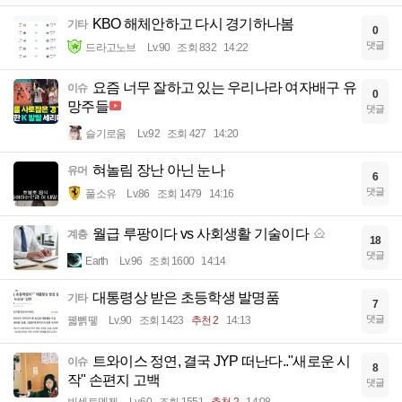
KBO 해체안하고 다시 경기하나봄
기타
0
댓글
드라고노브
Lv.90
조회 832
14:22
요즘 너무 잘하고 있는 우리나라 여자배구 유
이슈
0
망주들
댓글
슬기로움
Lv.92
조회 427
14:20
혀놀림 장난 아닌 눈나
유머
6
댓글
풀소유
Lv.86
조회 1479
14:16
월급 루팡이다 vs 사회생활 기술이다
계층
18
댓글
Earth
Lv.96
조회 1600
14:14
대통령상 받은 초등학생 발명품
기타
7
댓글
꿻뻵뗗
Lv.90
조회 1423
추천 2
14:13
트와이스 정연, 결국 JYP 떠난다.."새로운 시
이슈
8
작" 손편지 고백
댓글