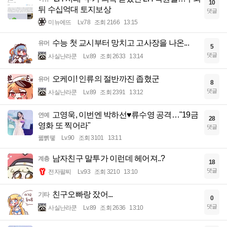
10
뒤 수십억대 토지보상
댓글
미뉴에뜨
Lv.78
조회 2166
13:15
수능 첫 교시부터 망치고 고사장을 나온...
유머
5
댓글
사실난라쿤
Lv.89
조회 2633
13:14
오케이! 인류의 절반까진 좁혔군
유머
8
댓글
사실난라쿤
Lv.89
조회 2391
13:12
고영욱, 이번엔 박하선♥류수영 공격…"19금
연예
28
영화 또 찍어라"
댓글
꿻뻵뗗
Lv.90
조회 3101
13:11
남자친구 말투가 이런데 헤어져..?
계층
18
댓글
전자팔찌
Lv.93
조회 3210
13:10
친구오빠랑 잤어...
기타
0
댓글
사실난라쿤
Lv.89
조회 2636
13:10