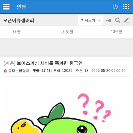
인벤
오픈이슈갤러리
전체보기
공
검
글
지
색
내글
내 댓글
10추글
on/off
쓰
기
[계층]
보이스피싱 서버를 폭파한 한국인
불타는궁딩이
댓글: 27 개
조회:
12029
추천:
18
2026-05-20 09:05:26