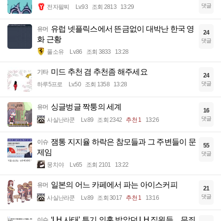
댓글
전자팔찌
Lv.93
조회 2813
13:29
유럽 넷플릭스에서 뜬금없이 대박난 한국 영
유머
24
화 근황
댓글
풀소유
Lv.86
조회 3833
13:28
미드 추천 겸 추천좀 해주세요
기타
24
댓글
하루5프로
Lv.50
조회 1358
13:28
싱글벙글 짝퉁의 세계
유머
16
댓글
사실난라쿤
Lv.89
조회 2342
추천 1
13:26
잼통 지지율 하락은 참모들과 그 주변들이 문
이슈
55
제임
댓글
뭉치야
Lv.65
조회 2101
13:22
일본의 어느 카페에서 파는 아이스커피
유머
21
댓글
사실난라쿤
Lv.89
조회 3017
추천 1
13:16
‘LH 사태’ 투기 의혹 받았던 LH 직원들…무죄
이슈