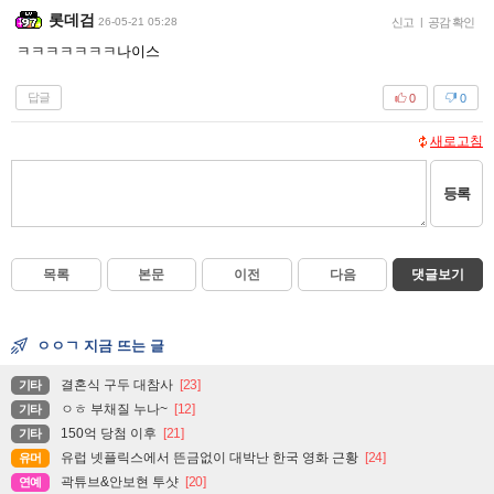
롯데검
26-05-21 05:28
신고
|
공감 확인
ㅋㅋㅋㅋㅋㅋㅋ나이스
답글
0
0
새로고침
등록
목록
본문
이전
다음
댓글보기
ㅇㅇㄱ 지금 뜨는 글
결혼식 구두 대참사
[23]
기타
ㅇㅎ 부채질 누나~
[12]
기타
150억 당첨 이후
[21]
기타
유럽 넷플릭스에서 뜬금없이 대박난 한국 영화 근황
[24]
유머
곽튜브&안보현 투샷
[20]
연예