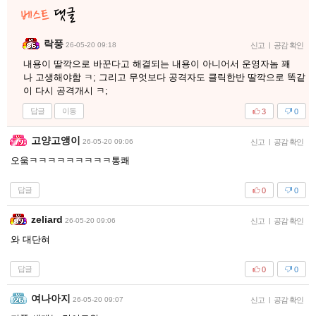
락풍
26-05-20 09:18
신고
|
공감 확인
내용이 딸깍으로 바꾼다고 해결되는 내용이 아니어서 운영자놈 꽤
나 고생해야함 ㅋ; 그리고 무엇보다 공격자도 클릭한반 딸깍으로 똑같
이 다시 공격개시 ㅋ;
답글
이동
3
0
고양고앵이
26-05-20 09:06
신고
|
공감 확인
오웈ㅋㅋㅋㅋㅋㅋㅋㅋㅋ통쾌
답글
0
0
zeliard
26-05-20 09:06
신고
|
공감 확인
와 대단혀
답글
0
0
여나아지
26-05-20 09:07
신고
|
공감 확인