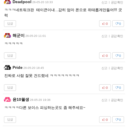
Deadpool
26-05-20 10:33
신고
|
공감 확인
ㅋㅋㅋ네트워크판 테이큰이내...감히 엄마 폰으로 위태롭게만들어!!! 굿
럭
답글
0
0
해군이
26-05-20 11:01
신고
|
공감 확인
ㅋㅋㅋㅋㅋ
답글
0
0
Pride
26-05-20 18:45
신고
|
공감 확인
진짜로 사람 잘못 건드렸네 ㅋㅋㅋㅋㅋㅋㅋㅋ
답글
0
0
윤10월생
26-05-20 19:36
신고
|
공감 확인
ㅋㅋㅋㅋ다른 보이스 피싱하는곳도 좀 해주세요~
답글
0
0