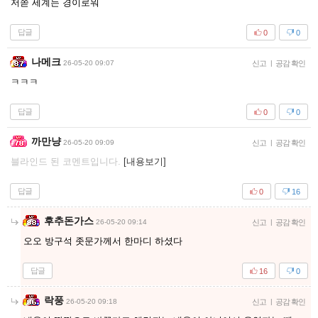
저쫃 세계는 경이로워
답글
0
0
나메크
26-05-20 09:07
신고
|
공감 확인
ㅋㅋㅋ
답글
0
0
까만냥
26-05-20 09:09
신고
|
공감 확인
블라인드 된 코멘트입니다.
[내용보기]
답글
0
16
후추돈가스
26-05-20 09:14
신고
|
공감 확인
오오 방구석 좃문가께서 한마디 하셨다
답글
16
0
락풍
26-05-20 09:18
신고
|
공감 확인