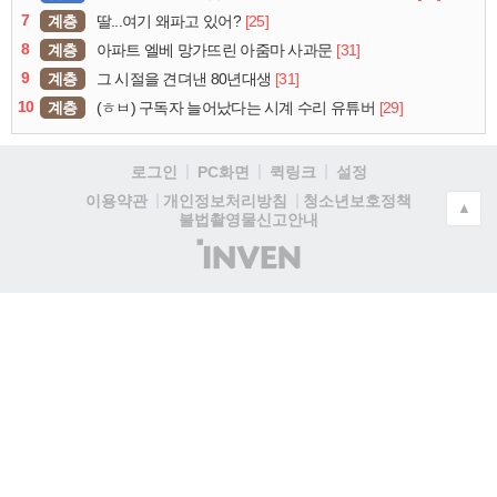
7
계층
[25]
딸...여기 왜파고 있어?
8
계층
[31]
아파트 엘베 망가뜨린 아줌마 사과문
9
계층
[31]
그 시절을 견뎌낸 80년대생
10
계층
[29]
(ㅎㅂ) 구독자 늘어났다는 시계 수리 유튜버
로그인
PC화면
퀵링크
설정
청소년보호정책
이용약관
개인정보처리방침
▲
불법촬영물신고안내
(주)
인
벤