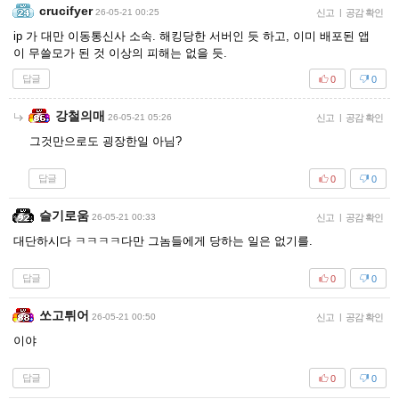
crucifyer
26-05-21 00:25
신고
|
공감 확인
ip 가 대만 이동통신사 소속. 해킹당한 서버인 듯 하고, 이미 배포된 앱
이 무쓸모가 된 것 이상의 피해는 없을 듯.
답글
0
0
강철의매
26-05-21 05:26
신고
|
공감 확인
그것만으로도 굉장한일 아님?
답글
0
0
슬기로움
26-05-21 00:33
신고
|
공감 확인
대단하시다 ㅋㅋㅋㅋ다만 그놈들에게 당하는 일은 없기를.
답글
0
0
쏘고튀어
26-05-21 00:50
신고
|
공감 확인
이야
답글
0
0