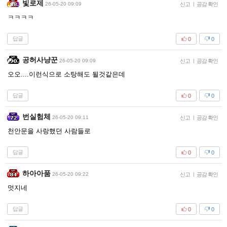
빛로제
26-05-20 09:09
신고
|
공감 확인
ㅋㅋㅋㅋ
답글
0
0
공허사냥꾼
26-05-20 09:09
신고
|
공감 확인
오오....이런식으로 소탕해도 될것같은데
답글
0
0
번실험체
26-05-20 09:11
신고
|
공감 확인
천안문을 사랑했던 사람들로
답글
0
0
하아아품
26-05-20 09:22
신고
|
공감 확인
멋지네
답글
0
0