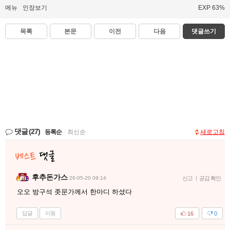
메뉴
인장보기
EXP 63%
목록
본문
이전
다음
댓글쓰기
댓글
(27)
등록순
|
최신순
새로고침
후추돈가스
26-05-20 09:14
신고
|
공감 확인
오오 방구석 좃문가께서 한마디 하셨다
답글
이동
16
0