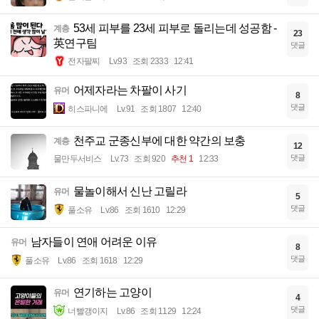
53세 피부를 23세 피부로 돌리는데 성공함 -
계층
23
英연구팀
댓글
전자팔찌
Lv.93
조회 2333
12:41
어제자라는 차팔이 사기
유머
8
댓글
히스파니에
Lv.91
조회 1807
12:40
천주교 군종신부에 대한 약간의 보충
계층
12
댓글
물만두서비스
Lv.73
조회 920
추천 1
12:33
물놀이해서 신난 고릴라
유머
5
댓글
풀소유
Lv.86
조회 1610
12:29
남자들이 연애 어려운 이유
유머
8
댓글
풀소유
Lv.86
조회 1618
12:29
연기하는 고양이
유머
4
댓글
너빨갱이지
Lv.86
조회 1129
12:24