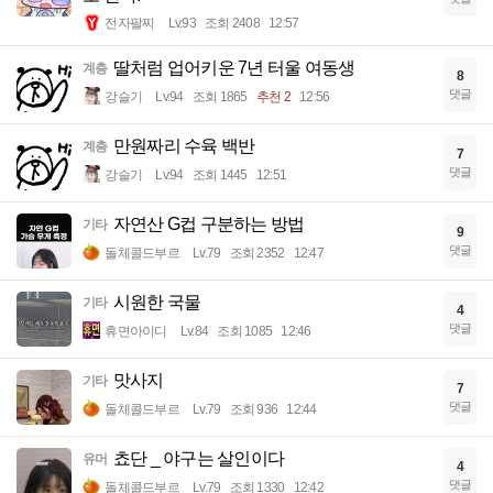
전자팔찌
Lv.93
조회 2408
12:57
딸처럼 업어키운 7년 터울 여동생
계층
8
댓글
강슬기
Lv.94
조회 1865
추천 2
12:56
만원짜리 수육 백반
계층
7
댓글
강슬기
Lv.94
조회 1445
12:51
자연산 G컵 구분하는 방법
기타
9
댓글
돌체콜드부르
Lv.79
조회 2352
12:47
시원한 국물
기타
4
댓글
휴면아이디
Lv.84
조회 1085
12:46
맛사지
기타
7
댓글
돌체콜드부르
Lv.79
조회 936
12:44
쵸단 _ 야구는 살인이다
유머
4
댓글
돌체콜드부르
Lv.79
조회 1330
12:42