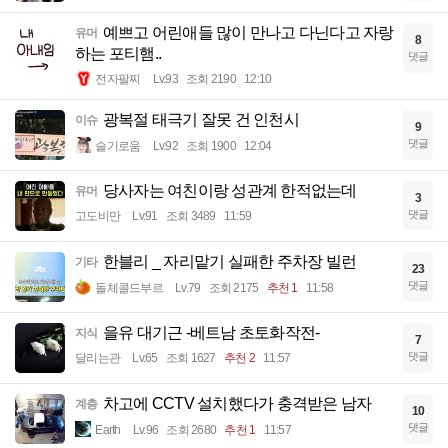
예쁘고 어린애들 많이 만나고 다닌다고 자랑
유머
8
하는 포티햄..
댓글
전자팔찌
Lv.93
조회 2190
12:10
광복절 태극기 잘못 건 인천시
이슈
9
댓글
슬기로움
Lv.92
조회 1900
12:04
당사자는 여친이랑 성관계 한적없는데
유머
3
댓글
고도비만
Lv.91
조회 3489
11:59
한블리 _ 자리맡기 실패한 주차장 빌런
기타
23
댓글
돌체콜드부르
Lv.79
조회 2175
추천 1
11:58
을유 대기근 -베트남 초토화작전-
지식
7
댓글
달리는관
Lv.65
조회 1627
추천 2
11:57
차고에 CCTV 설치했다가 충격받은 남자
계층
10
댓글
Earth
Lv.96
조회 2680
추천 1
11:57