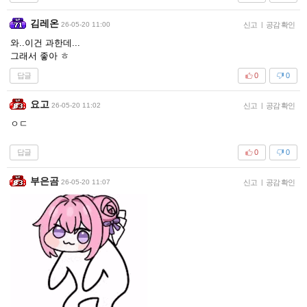
김레온
26-05-20 11:00
신고
|
공감 확인
와..이건 과한데...
그래서 좋아 ㅎ
답글
0
0
요고
26-05-20 11:02
신고
|
공감 확인
ㅇㄷ
답글
0
0
부은곰
26-05-20 11:07
신고
|
공감 확인