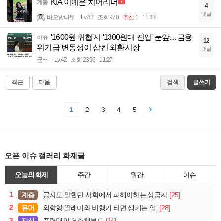
KIA 이예은 치어리더
계층
4
댓글
바오밥나무
Lv.83
조회 970
추천 1
11:38
'1600원 위협'서 '1300원대 진입' 눈앞…금융
이슈
12
위기급 변동성이 삼킨 외환시장
댓글
균터
Lv.42
조회 2396
11:27
최근
다음
검색
글쓰기
1
2
3
4
5
오픈 이슈 갤러리 화제글
오늘의 화제
주간
월간
이슈
1
계층
[25]
공자도 말했던 사회에서 피해야하는 상급자
2
유머
[28]
외향형 딸래미와 비행기 타면 생기는 일.
3
지식
[14]
중력댐의 건축해부도