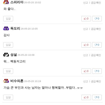
스피리아
26-05-20 10:02
신고
|
공감 확인
와 좋다..
답글
0
0
독도리
26-05-20 10:05
신고
|
공감 확인
감사
답글
0
0
성설
26-05-20 10:09
신고
|
공감 확인
워... 쎅동저고리
답글
0
0
비수의혼
26-05-20 10:19
신고
|
공감 확인
가슴 큰 부인과 사는 남자는 얼마나 행복할까..부럽다..ㅠㅠ
답글
0
0