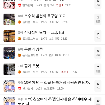
5
댓글
전자팔찌
Lv.93
조회 514
추천 1
13:24
조수석 빌런의 목구멍 조교
유머
3
댓글
돌체콜드부르
Lv.79
조회 366
13:24
신사적인 남자는 Lady first
유머
2
댓글
돌체콜드부르
Lv.79
조회 452
13:21
두번의 명중
유머
6
댓글
돌체콜드부르
Lv.79
조회 1036
13:07
필기 로봇
기타
7
댓글
돌체콜드부르
Lv.79
조회 858
추천 1
13:05
50평이 넘는 집을 원룸처럼 사용중인 남자.
계층
12
댓글
전자팔찌
Lv.93
조회 2154
13:00
ㅇㅎ) 친오빠와 AV촬영지에 온 AV여배우 세
계층
10
토 칸나.
댓글