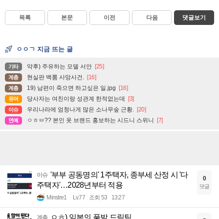
목록
본문
이전
다음
댓글보기
ㅇㅇㄱ 지금 뜨는 글
약후) 주유하는 모델 서안
[25]
기타
현실판 백룸 사망사건.
[16]
계층
19) 남편이 죽으면 하고싶은 일.jpg
[16]
계층
당사자는 여친이랑 성관계 한적없는데
[3]
유머
우리나라에 엄청나게 많은 소나무숲 근황.
[20]
이슈
ㅇㅎㅂ?? 본인 옷 브랜드 홍보하는 시드니 스위니
[7]
연예
'부부 공동명의' 1주택자, 종부세 산정 시 '다
이슈
0
주택자'…2028년부터 적용
댓글
Minstre1
Lv.77
조회 53
13:27
ㅇㅎ) 일본의 풀발 드림팀.
계층