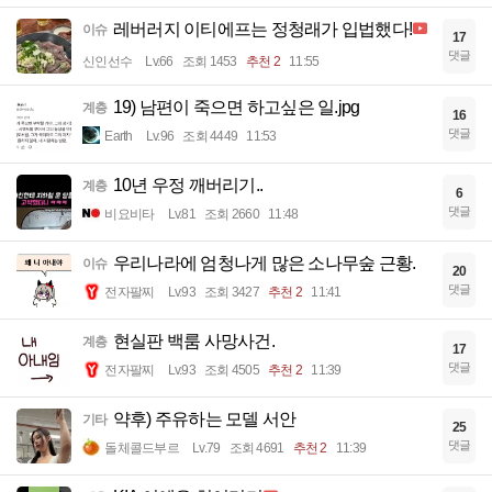
레버러지 이티에프는 정청래가 입법했다!
이슈
17
댓글
신인선수
Lv.66
조회 1453
추천 2
11:55
19) 남편이 죽으면 하고싶은 일.jpg
계층
16
댓글
Earth
Lv.96
조회 4449
11:53
10년 우정 깨버리기..
계층
6
댓글
비요비타
Lv.81
조회 2660
11:48
우리나라에 엄청나게 많은 소나무숲 근황.
이슈
20
댓글
전자팔찌
Lv.93
조회 3427
추천 2
11:41
현실판 백룸 사망사건.
계층
17
댓글
전자팔찌
Lv.93
조회 4505
추천 2
11:39
약후) 주유하는 모델 서안
기타
25
댓글
돌체콜드부르
Lv.79
조회 4691
추천 2
11:39