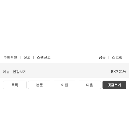
추천확인
신고
스팸신고
공유
스크랩
메뉴
인장보기
EXP 21%
목록
본문
이전
다음
댓글쓰기