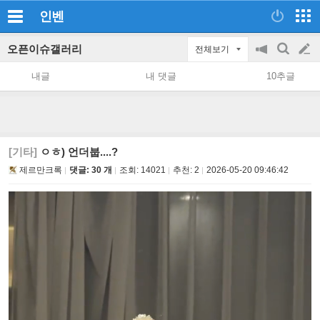
인벤
오픈이슈갤러리
전체보기
공
검
글
지
색
내글
내 댓글
10추글
on/off
쓰
기
[기타]
ㅇㅎ) 언더붑....?
제르만크록
댓글: 30 개
조회:
14021
추천:
2
2026-05-20 09:46:42