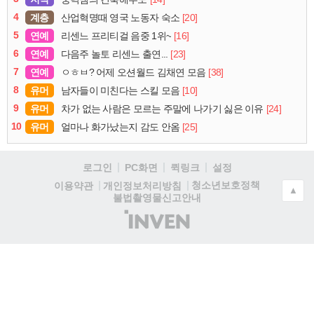
4
계층
[20]
산업혁명때 영국 노동자 숙소
5
연예
[16]
리센느 프리티걸 음중 1위~
6
연예
[23]
다음주 놀토 리센느 출연...
7
연예
[38]
ㅇㅎㅂ? 어제 오션월드 김채연 모음
8
유머
[10]
남자들이 미친다는 스킬 모음
9
유머
[24]
차가 없는 사람은 모르는 주말에 나가기 싫은 이유
10
유머
[25]
얼마나 화가났는지 감도 안옴
로그인
PC화면
퀵링크
설정
청소년보호정책
이용약관
개인정보처리방침
▲
불법촬영물신고안내
(주)
인
벤