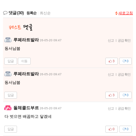
댓글
(30)
등록순
|
최신순
새로고침
루페라트발라
26-05-20 09:47
신고
|
공감 확인
동서남붑
답글
이동
3
0
루페라트발라
26-05-20 09:47
신고
|
공감 확인
동서남붑
답글
3
0
돌체콜드부르
26-05-20 09:47
신고
|
공감 확인
다 벗으면 배꼽하고 닿겠네
답글
0
0