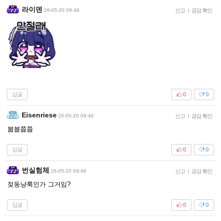
라이덴
26-05-20 09:48
신고
|
공감 확인
답글
0
0
Eisenriese
26-05-20 09:48
신고
|
공감 확인
붑붑쯉쯉
답글
0
0
번실험체
26-05-20 09:48
신고
|
공감 확인
젖동냥룩인가 그거임?
답글
0
0