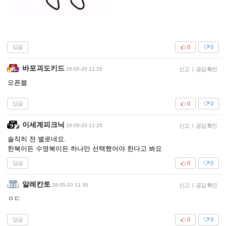
답글
0
0
바포괴도키드
26-05-20 11:25
신고
|
공감 확인
오픈붑
답글
0
0
이세계피크닉
26-05-20 11:25
신고
|
공감 확인
솔직히 전 별로네요.
한복이든 수영복이든 하나만 선택했어야 한다고 봐요
답글
0
0
알레칸토
26-05-20 11:30
신고
|
공감 확인
ㅇㄷ
답글
0
0