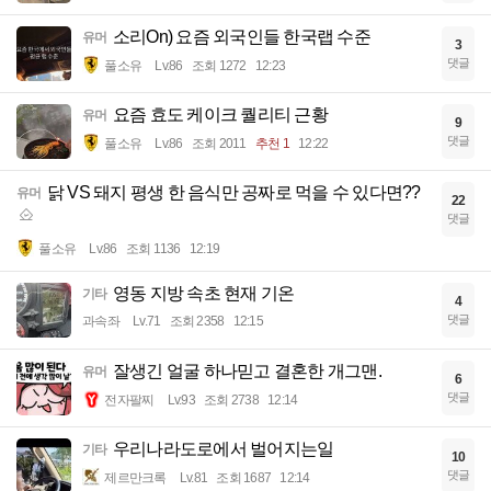
소리On) 요즘 외국인들 한국랩 수준
유머
3
댓글
풀소유
Lv.86
조회 1272
12:23
요즘 효도 케이크 퀄리티 근황
유머
9
댓글
풀소유
Lv.86
조회 2011
추천 1
12:22
닭 VS 돼지 평생 한 음식만 공짜로 먹을 수 있다면??
유머
22
댓글
풀소유
Lv.86
조회 1136
12:19
영동 지방 속초 현재 기온
기타
4
댓글
과속좌
Lv.71
조회 2358
12:15
잘생긴 얼굴 하나믿고 결혼한 개그맨.
유머
6
댓글
전자팔찌
Lv.93
조회 2738
12:14
우리나라도로에서 벌어지는일
기타
10
댓글
제르만크록
Lv.81
조회 1687
12:14