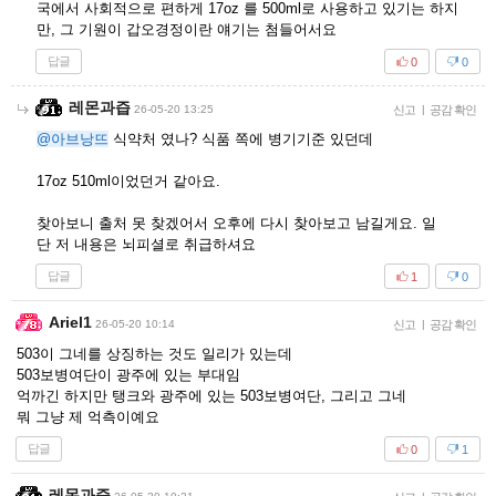
국에서 사회적으로 편하게 17oz 를 500ml로 사용하고 있기는 하지
만, 그 기원이 갑오경정이란 얘기는 첨들어서요
답글
0
0
레몬과즙
26-05-20 13:25
신고
|
공감 확인
@아브낭뜨
식약처 였나? 식품 쪽에 병기기준 있던데
17oz 510ml이었던거 같아요.
찾아보니 출처 못 찾겠어서 오후에 다시 찾아보고 남길게요. 일
단 저 내용은 뇌피셜로 취급하셔요
답글
1
0
Ariel1
26-05-20 10:14
신고
|
공감 확인
503이 그네를 상징하는 것도 일리가 있는데
503보병여단이 광주에 있는 부대임
억까긴 하지만 탱크와 광주에 있는 503보병여단, 그리고 그네
뭐 그냥 제 억측이예요
답글
0
1
레몬과즙