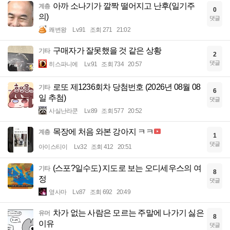
아까 소나기가 깔짝 떨어지고 난후(일기주
계층
0
의)
댓글
쾌변왕
Lv.91
조회 271
21:02
구매자가 잘못했을 것 같은 상황
기타
2
댓글
히스파니에
Lv.91
조회 734
20:57
로또 제1236회차 당첨번호 (2026년 08월 08
기타
6
일 추첨)
댓글
사실난라쿤
Lv.89
조회 577
20:52
목장에 처음 와본 강아지 ㅋㅋ
계층
1
댓글
아이스티이
Lv.32
조회 412
20:51
(스포?일수도) 지도로 보는 오디세우스의 여
기타
8
정
댓글
옆사마
Lv.87
조회 692
20:49
차가 없는 사람은 모르는 주말에 나가기 싫은
유머
8
이유
댓글