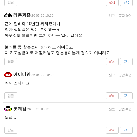
답글
1
0
레몬과즙
26-05-20 10:25
신고
|
공감 확인
근데 일베와 10년간 싸워왔다니
일단 정의감은 있는 분이겠군요.
아무것도 모르지만 그거 하나는 알것 같아요.
불의를 못 참는것이 정의라고 하더군요.
지 하고싶은데로 저질러놓고 명분붙이는게 정의가 아니라요.
답글
0
0
에이니안
26-05-20 10:39
신고
|
공감 확인
역시 스타버그
답글
0
0
롯데검
26-05-21 08:02
신고
|
공감 확인
노답....
답글
0
0