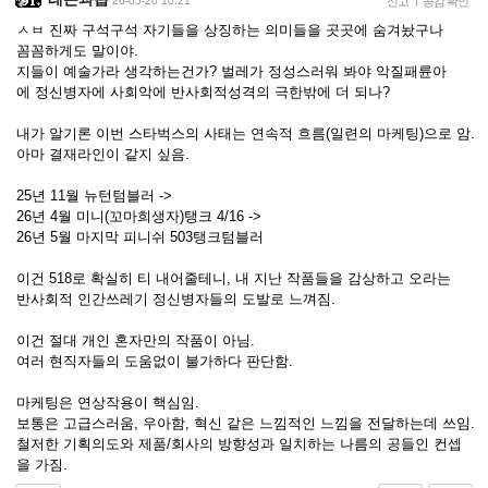
26-05-20 10:21
신고
|
공감 확인
ㅅㅂ 진짜 구석구석 자기들을 상징하는 의미들을 곳곳에 숨겨놨구나
꼼꼼하게도 말이야.
지들이 예술가라 생각하는건가? 벌레가 정성스러워 봐야 악질패륜아
에 정신병자에 사회악에 반사회적성격의 극한밖에 더 되나?
내가 알기론 이번 스타벅스의 사태는 연속적 흐름(일련의 마케팅)으로 암.
아마 결재라인이 같지 싶음.
25년 11월 뉴턴텀블러 ->
26년 4월 미니(꼬마희생자)탱크 4/16 ->
26년 5월 마지막 피니쉬 503탱크텀블러
이건 518로 확실히 티 내어줄테니, 내 지난 작품들을 감상하고 오라는
반사회적 인간쓰레기 정신병자들의 도발로 느껴짐.
이건 절대 개인 혼자만의 작품이 아님.
여러 현직자들의 도움없이 불가하다 판단함.
마케팅은 연상작용이 핵심임.
보통은 고급스러움, 우아함, 혁신 같은 느낌적인 느낌을 전달하는데 쓰임.
철저한 기획의도와 제품/회사의 방향성과 일치하는 나름의 공들인 컨셉
을 가짐.