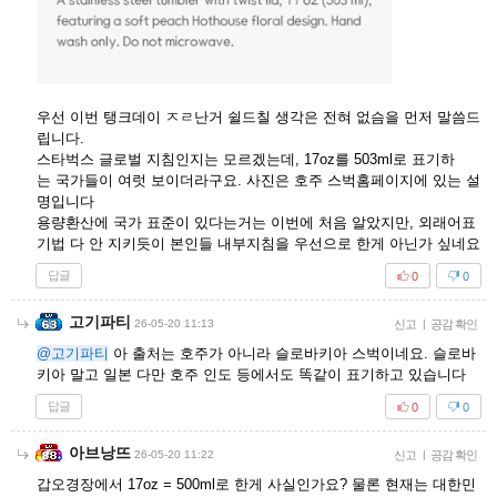
우선 이번 탱크데이 ㅈㄹ난거 쉴드칠 생각은 전혀 없슴을 먼저 말씀드
립니다.
스타벅스 글로벌 지침인지는 모르겠는데, 17oz를 503ml로 표기하
는 국가들이 여럿 보이더라구요. 사진은 호주 스벅홈페이지에 있는 설
명입니다
용량환산에 국가 표준이 있다는거는 이번에 처음 알았지만, 외래어표
기법 다 안 지키듯이 본인들 내부지침을 우선으로 한게 아닌가 싶네요
답글
0
0
고기파티
26-05-20 11:13
신고
|
공감 확인
@고기파티
아 출처는 호주가 아니라 슬로바키아 스벅이네요. 슬로바
키아 말고 일본 다만 호주 인도 등에서도 똑같이 표기하고 있습니다
답글
0
0
아브낭뜨
26-05-20 11:22
신고
|
공감 확인
갑오경장에서 17oz = 500ml로 한게 사실인가요? 물론 현재는 대한민