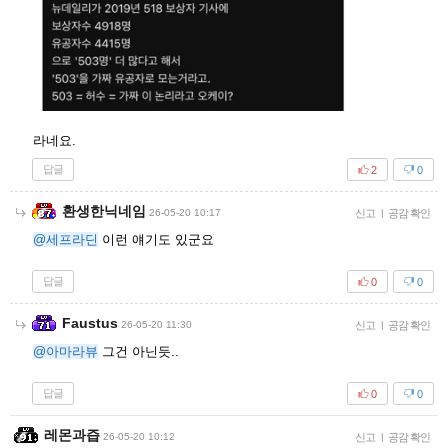
라네요.
답글
2
0
환생한닉네임
26-05-20 10:17
신고
|
공감 확인
@세프라딘
이런 얘기도 있군요
답글
0
0
Faustus
26-05-20 11:30
신고
|
공감 확인
@아마라뷰
그건 아닌듯..
답글
0
0
레몬과즙
26-05-20 10:12
신고
|
공감 확인