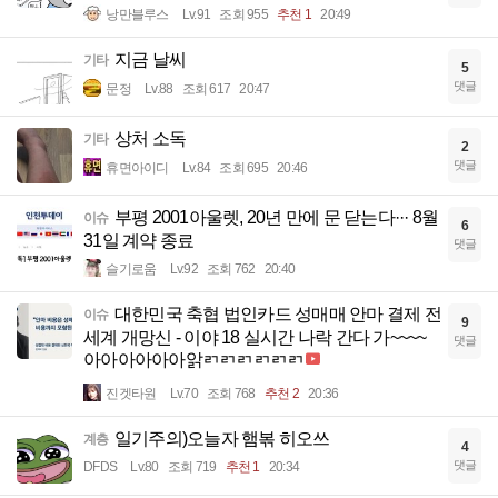
낭만블루스
Lv.91
조회 955
추천 1
20:49
지금 날씨
기타
5
댓글
문정
Lv.88
조회 617
20:47
상처 소독
기타
2
댓글
휴면아이디
Lv.84
조회 695
20:46
부평 2001아울렛, 20년 만에 문 닫는다··· 8월
이슈
6
31일 계약 종료
댓글
슬기로움
Lv.92
조회 762
20:40
대한민국 축협 법인카드 성매매 안마 결제 전
이슈
9
세계 개망신 - 이야 18 실시간 나락 간다 가~~~~
댓글
아아아아아아앍ㄺㄺㄺㄺㄺㄺ
진겟타원
Lv.70
조회 768
추천 2
20:36
일기주의)오늘자 햄볶 히오쓰
계층
4
댓글
DFDS
Lv.80
조회 719
추천 1
20:34