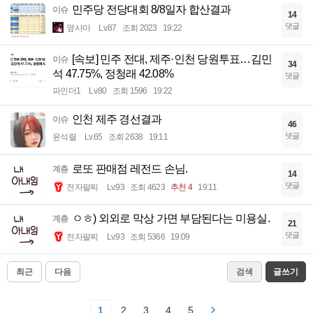
민주당 전당대회 8/8일자 합산결과
이슈
14
댓글
옆사마
Lv.87
조회 2023
19:22
[속보] 민주 전대, 제주·인천 당원투표…김민
이슈
34
석 47.75%, 정청래 42.08%
댓글
파인더1
Lv.80
조회 1596
19:22
인천 제주 경선결과
이슈
46
댓글
윤석렬
Lv.65
조회 2638
19:11
로또 판매점 레전드 손님.
계층
14
댓글
전자팔찌
Lv.93
조회 4623
추천 4
19:11
ㅇㅎ) 외외로 막상 가면 부담된다는 미용실.
계층
21
댓글
전자팔찌
Lv.93
조회 5366
19:09
최근
다음
검색
글쓰기
1
2
3
4
5