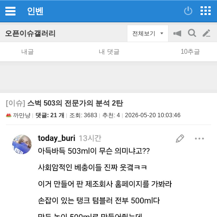
인벤
오픈이슈갤러리
전체보기
공
검
글
지
색
내글
내 댓글
10추글
on/off
쓰
기
[이슈]
스벅 503의 전문가의 분석 2탄
까만냥
댓글: 21 개
조회:
3683
추천:
4
2026-05-20 10:03:46