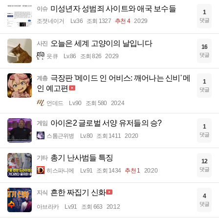
미성년자 성범죄 사이트와 애국 보수들
이슈
1
댓글
조졋네이거
Lv.36
조회 1327
추천 4
20:29
오늘은 세계 고양이의 날입니다
사진
16
댓글
읏큐
Lv.86
조회 826
20:29
극장판 '메이드 인 어비스: 깨어나는 신비' 메
계층
1
인 예고편
댓글
언데드
Lv.90
조회 580
20:24
아이온2 글로벌 서양 유저들의 승?
게임
1
댓글
스톰근위병
Lv.80
조회 1411
20:20
총기 난사범들 특징
기타
12
댓글
히스파니에
Lv.91
조회 1434
추천 1
20:20
흔한 짜집기 신화
지식
4
댓글
아브라카
Lv.91
조회 663
20:12