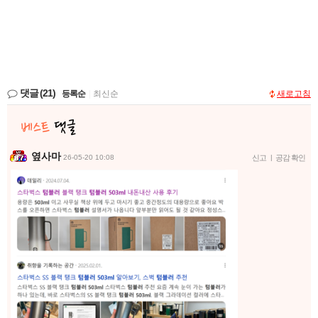
댓글
(21)
등록순
|
최신순
새로고침
옆사마
26-05-20 10:08
신고
|
공감 확인