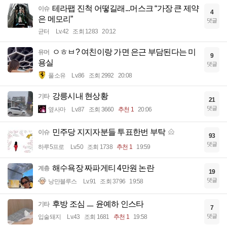
테라팹 진척 어떻길래...머스크 “가장 큰 제약
이슈
4
은 메모리”
댓글
균터
Lv.42
조회 1283
20:12
ㅇㅎㅂ? 여친이랑 가면 은근 부담된다는 미
유머
9
용실
댓글
풀소유
Lv.86
조회 2992
20:08
강릉시내 현상황
기타
21
댓글
옆사마
Lv.87
조회 3660
추천 1
20:06
민주당 지지자분들 투표한번 부탁
이슈
93
댓글
하루5프로
Lv.50
조회 1738
추천 1
19:59
해수욕장 짜파게티 4만원 논란
계층
19
댓글
낭만블루스
Lv.91
조회 3796
19:58
후방 조심 ㅡ 윤예하 인스타
기타
7
댓글
입술돼지
Lv.43
조회 1681
추천 1
19:58