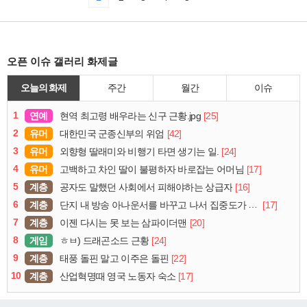
오픈 이슈 갤러리 화제글
오늘의 화제
주간
월간
이슈
1
연예
[25]
현역 최고령 배우라는 신구 근황.jpg
2
유머
[42]
대한민국 군종신부의 위엄
3
유머
[24]
외향형 딸래미와 비행기 타면 생기는 일.
4
유머
[17]
고백하고 차인 딸이 불평하자 바로잡는 어머님
5
계층
[16]
공자도 말했던 사회에서 피해야하는 상급자
6
계층
[17]
단지 내 방송 아나운서를 바꾸고 나서 집중도가 확 올라갔다는 한 아파트의 안내방송
7
계층
[20]
이젠 다시는 못 보는 삼파이더맨
8
게임
[24]
ㅎㅂ) 드래곤소드 근황
9
계층
[22]
태풍 돌핀 말고 이주은 돌핀
10
계층
[17]
산업혁명때 영국 노동자 숙소