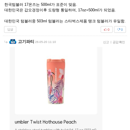
한국텀블러 17온즈는 500ml가 표준이 맞음.
대한민국은 갑오경정이후 도량형 통일하여, 17oz=500ml가 되었음.
대한민국 텀블러중 503ml 텀블러는 스타벅스제품 탱크 텀블러가 유일함.
답글
0
0
고기파티
26-05-20 11:10
신고
|
공감 확인