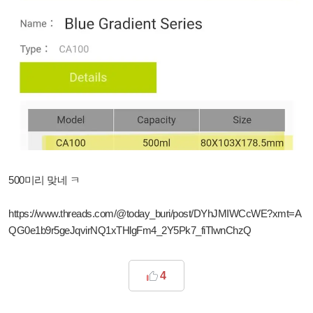
500미리 맞네 ㅋ
https://www.threads.com/
@today_buri/post/DYhJMIWCcWE?xmt=A
QG0e1b9r5geJqvirNQ1xTHlgFm4_2Y5Pk7_fiTlwnChzQ
4