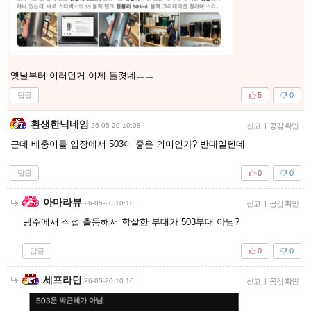
옛날부터 이러던거 이제 들켯네ㅡㅡ
답글
5
0
환생한닉네임
26-05-20 10:08
신고
|
공감 확인
근데 베충이들 입장에서 503이 좋은 의미인가? 반대일텐데
답글
0
0
아마라뷰
26-05-20 10:10
신고
|
공감 확인
광주에서 직접 출동해서 학살한 부대가 503부대 아님?
답글
0
0
세프라딘
26-05-20 10:16
신고
|
공감 확인