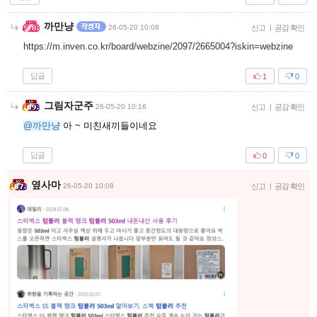
까만냥
26-05-20 10:08
신고
|
공감 확인
https://m.inven.co.kr/board/webzine/2097/2665004?iskin=webzine
답글
1
0
그림자군주
26-05-20 10:16
신고
|
공감 확인
@까만냥
아 ~ 미친새끼들이네요
답글
0
0
옆사마
26-05-20 10:08
신고
|
공감 확인