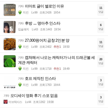
이마트 귤이 별로인 이유
기타
11
댓글
치킨
Lv.99
조회 2426
19:54
후방 ㅡ 명아추 인스타
기타
6
댓글
입술돼지
Lv.43
조회 1443
19:54
27,000원어치 곱창 2인분 양
기타
11
댓글
치킨
Lv.99
조회 2402
추천 1
19:50
캡쳐해서 나오는 캐릭터가 나의 드래곤볼 세
기타
20
계관 캐릭터
댓글
치킨
Lv.99
조회 1718
추천 1
19:49
호프 제작진 인스타
기타
3
댓글
치킨
Lv.99
조회 1763
19:44
오디세이 영화 후기 스포 없음
기타
3
댓글
아브락사스
Lv.44
조회 1362
19:38