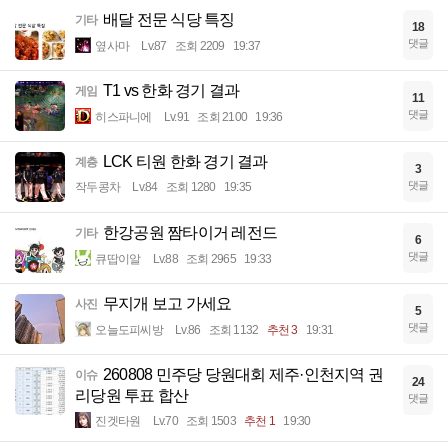
배달 전문 식당 특징
기타
18
댓글
옆사마
Lv.87
조회 2209
19:37
T1 vs 한화 경기 결과
게임
11
댓글
히스파니에
Lv.91
조회 2100
19:36
LCK 티원 한화 경기 결과
계층
3
댓글
작두콩차
Lv.84
조회 1280
19:35
한강공원 짬타이거 레전드
기타
6
댓글
큐땁이알
Lv.88
조회 2965
19:33
무지개 보고 가세요
사진
5
댓글
오늘도피씨방
Lv.86
조회 1132
추천 3
19:31
260808 민주당 당원대회 제주·인천지역 권
이슈
24
리당원 투표 합산
댓글
진겟타원
Lv.70
조회 1503
추천 1
19:30