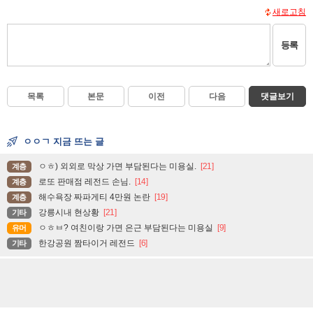
새로고침
등록
목록
본문
이전
다음
댓글보기
ㅇㅇㄱ 지금 뜨는 글
ㅇㅎ) 외외로 막상 가면 부담된다는 미용실.
[21]
계층
로또 판매점 레전드 손님.
[14]
계층
해수욕장 짜파게티 4만원 논란
[19]
계층
강릉시내 현상황
[21]
기타
ㅇㅎㅂ? 여친이랑 가면 은근 부담된다는 미용실
[9]
유머
한강공원 짬타이거 레전드
[6]
기타