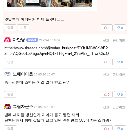
옛날부터 이러던거 이제 들켯네ㅡㅡ
답글
이동
5
0
까만냥
26-05-20 10:06
신고
|
공감 확인
https://www.threads.com/
@today_buri/post/DYhJMIWCcWE?
xmt=AQG0e1b9r5geJqvirNQ1xTHlgFm4_2Y5Pk7_fiTlwnChzQ
답글
0
0
노웨이아웃
26-05-20 10:07
신고
|
공감 확인
중국산인데 스벅은 저걸 얼마 받고 팜?
답글
0
0
그림자군주
26-05-20 10:07
신고
|
공감 확인
벌레 새끼들 병신인가 지네가 물고 빨던 새끼
탄핵당해서 빵에 갔을때 달고 있던 수인번호 503이 자랑스러워?
답글
1
0