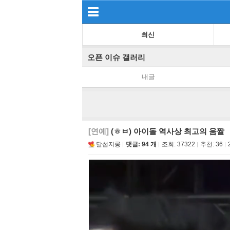
최신
오픈 이슈 갤러리
내글
[연예]
(ㅎㅂ) 아이돌 역사상 최고의 움짤
달섭지롱
댓글: 94 개
조회:
37322
추천:
36