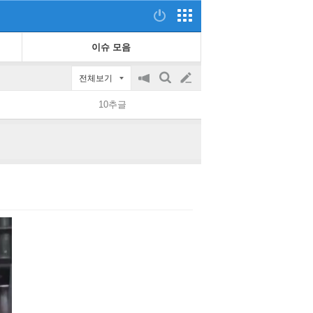
이슈 모음
전체보기
공
검
글
지
색
10추글
on/off
쓰
기