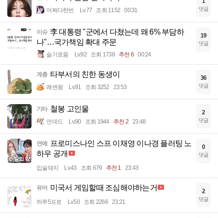
1
댓글
어쩌다한번
Lv.77
조회 1152
00:31
李 대통령 "군에서 다쳤는데 왜 6% 부담하
이슈
19
나"…국가책임 확대 주문
댓글
슬기로움
Lv.92
조회 1738
추천 6
00:24
타부서의 친한 동생이
계층
36
댓글
쾌변왕
Lv.91
조회 3252
23:53
철봉 고인물
기타
2
댓글
언데드
Lv.90
조회 1944
추천 2
23:48
프로미스나인 스프 이채영 이나경 플러팅 노
연예
0
하우 공개
댓글
입술돼지
Lv.43
조회 679
추천 1
23:43
미국서 게임할때 조심해야하는거
유머
2
댓글
하루5프로
Lv.50
조회 2266
23:21