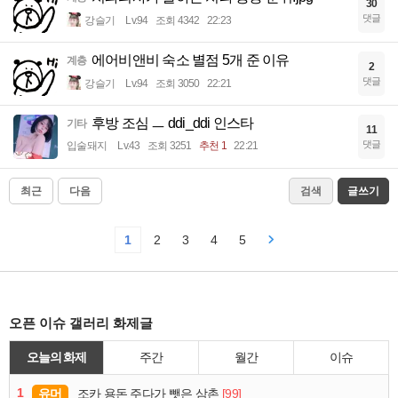
30
댓글
강슬기
Lv.94
조회 4342
22:23
에어비앤비 숙소 별점 5개 준 이유
계층
2
댓글
강슬기
Lv.94
조회 3050
22:21
후방 조심 ㅡ ddi_ddi 인스타
기타
11
댓글
입술돼지
Lv.43
조회 3251
추천 1
22:21
최근
다음
검색
글쓰기
1
2
3
4
5
오픈 이슈 갤러리 화제글
오늘의 화제
주간
월간
이슈
1
유머
[99]
조카 용돈 주다가 뺏은 삼촌