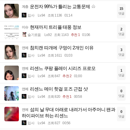
운전자 99%가 틀리는 교통문제
계층
15
댓글
입사
Lv.94
조회 1136
01:14
현재까지 트리플 태풍 정보
이슈
2
댓글
슬기로움
Lv.92
조회 1143
추천 1
01:06
참치캔 따개에 구멍이 2개인 이유
연예
3
댓글
입사
Lv.94
조회 1611
01:03
리센느 쿠팡 플레이 시리즈 프로모
연예
1
댓글
입사
Lv.94
조회 847
추천 2
01:00
리센느 메이 핫걸 포즈 근접 샷
연예
0
댓글
입사
Lv.94
조회 820
추천 1
00:58
섬의 날 무대 아래로 내려가서 아주머니 팬과
연예
0
하이파이브 하는 리센느
댓글
입사
Lv.94
조회 827
00:56