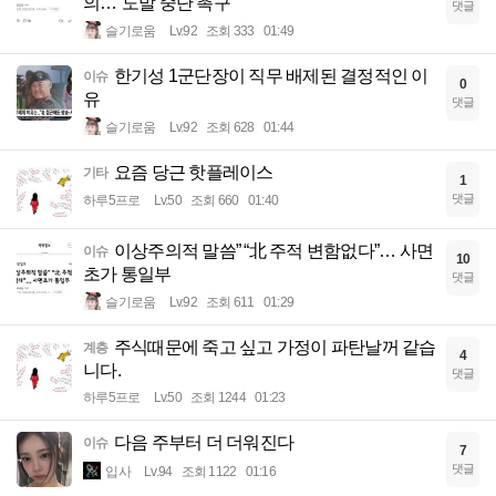
의…“도발 중단 촉구”
댓글
슬기로움
Lv.92
조회 333
01:49
한기성 1군단장이 직무 배제된 결정적인 이
이슈
0
유
댓글
슬기로움
Lv.92
조회 628
01:44
요즘 당근 핫플레이스
기타
1
댓글
하루5프로
Lv.50
조회 660
01:40
이상주의적 말씀” “北 주적 변함없다”… 사면
이슈
10
초가 통일부
댓글
슬기로움
Lv.92
조회 611
01:29
주식때문에 죽고 싶고 가정이 파탄날꺼 같습
계층
4
니다.
댓글
하루5프로
Lv.50
조회 1244
01:23
다음 주부터 더 더워진다
이슈
7
댓글
입사
Lv.94
조회 1122
01:16