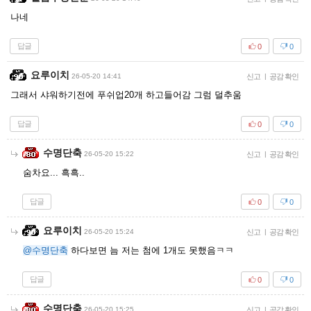
나네
답글
0
0
요루이치
26-05-20 14:41
신고
|
공감 확인
그래서 샤워하기전에 푸쉬업20개 하고들어감 그럼 덜추움
답글
0
0
수명단축
26-05-20 15:22
신고
|
공감 확인
숨차요... 흑흑..
답글
0
0
요루이치
26-05-20 15:24
신고
|
공감 확인
@수명단축
하다보면 늠 저는 첨에 1개도 못했음ㅋㅋ
답글
0
0
수명단축
26-05-20 15:25
신고
|
공감 확인