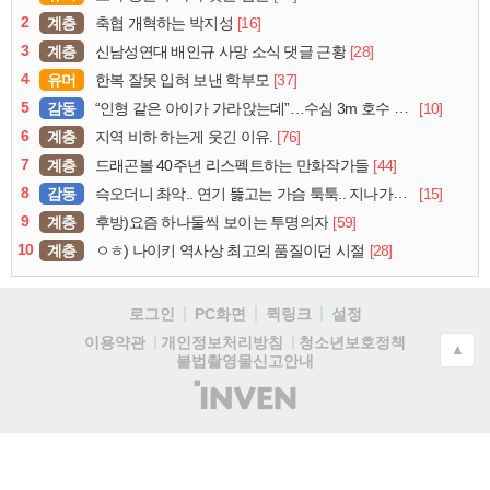
2
계층
[16]
축협 개혁하는 박지성
3
계층
[28]
신남성연대 배인규 사망 소식 댓글 근황
4
유머
[37]
한복 잘못 입혀 보낸 학부모
5
감동
[10]
“인형 같은 아이가 가라앉는데”…수심 3m 호수 뛰어든 60대 의인
6
계층
[76]
지역 비하 하는게 웃긴 이유.
7
계층
[44]
드래곤볼 40주년 리스펙트하는 만화작가들
8
감동
[15]
슥오더니 촤악.. 연기 뚫고는 가슴 툭툭.. 지나가던 아재의 정체
9
계층
[59]
후방)요즘 하나둘씩 보이는 투명의자
10
계층
[28]
ㅇㅎ) 나이키 역사상 최고의 품질이던 시절
로그인
PC화면
퀵링크
설정
청소년보호정책
이용약관
개인정보처리방침
▲
불법촬영물신고안내
(주)
인
벤