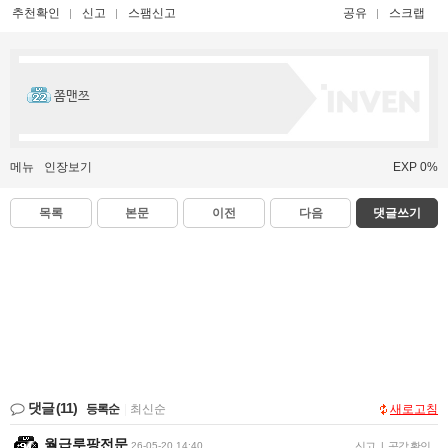
추천확인
신고
스팸신고
공유
스크랩
쫌맨쯔
메뉴
인장보기
EXP 0%
목록
본문
이전
다음
댓글쓰기
댓글
(11)
등록순
|
최신순
새로고침
월급루팡전문
26-05-20 14:40
신고
|
공감 확인