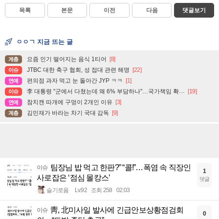
목록
본문
이전
다음
댓글보기
ㅇㅇㄱ 지금 뜨는 글
요즘 인기 떨어지는 음식 1티어
[8]
계층
JTBC 대한 축구 협회, 성 접대 관련 해명
[22]
이슈
편의점 과자 먹고 눈 돌아간 JYP ㅋㅋ
[1]
연예
李 대통령 "군에서 다쳤는데 왜 6% 부담하나"…국가책임 확대 주문
[19]
이슈
참치캔 따개에 구멍이 2개인 이유
[3]
연예
김민재가 바라는 차기 국대 감독
[9]
계층
팀장님 밥 먹고 한판?” “콜!”…폭염 속 직장인
이슈
1
사로잡은 ‘점심 몰캉스’
댓글
슬기로움
Lv.92
조회 258
02:03
靑, 北미사일 발사에 긴급안보상황점검회
이슈
0