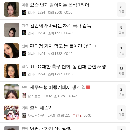
요즘 인기 떨어지는 음식 1티어
계층
8
댓글
입사
Lv.94
조회 2008
00:53
김민재가 바라는 차기 국대 감독
계층
9
댓글
입사
Lv.94
조회 1571
00:49
편의점 과자 먹고 눈 돌아간 JYP ㅋㅋ
연예
1
댓글
입사
Lv.94
조회 1782
00:46
JTBC 대한 축구 협회, 성 접대 관련 해명
이슈
22
댓글
입사
Lv.94
조회 1797
00:45
제주도행 비행기에서 생긴 일
유머
2
댓글
슬기로움
Lv.92
조회 851
00:43
출석 해슴?
기타
1
댓글
사실난라쿤
Lv.89
조회 515
추천 2
00:33
어쩌다 한번 산다라박
연예