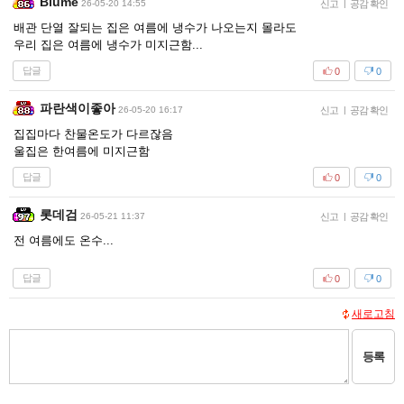
Blume
26-05-20 14:55
신고
|
공감 확인
배관 단열 잘되는 집은 여름에 냉수가 나오는지 몰라도
우리 집은 여름에 냉수가 미지근함...
답글
0
0
파란색이좋아
26-05-20 16:17
신고
|
공감 확인
집집마다 찬물온도가 다르잖음
울집은 한여름에 미지근함
답글
0
0
롯데검
26-05-21 11:37
신고
|
공감 확인
전 여름에도 온수...
답글
0
0
새로고침
등록