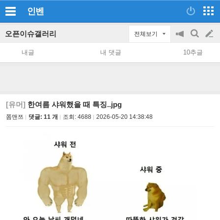
인벤
오픈이슈갤러리
전체보기
공
검
글
지
색
내글
내 댓글
10추글
on/off
쓰
기
[유머]
한여름 샤워했을 때 특징..jpg
쫌맨쯔
댓글: 11 개
조회:
4688
2026-05-20 14:38:48