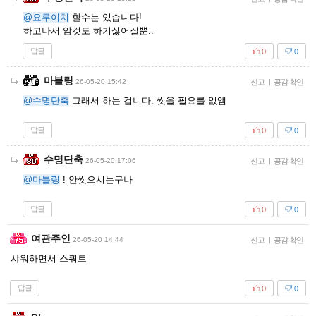
@요루이치
할수는 있습니다!
하고나서 암것도 하기싫어질뿐..
답글
0
0
마블링
26-05-20 15:42
신고
|
공감 확인
@수명단축
그래서 하는 겁니다. 씻을 필요를 없앰
답글
0
0
수명단축
26-05-20 17:06
신고
|
공감 확인
@마블링
! 안씻으시는구나
답글
0
0
여관주인
26-05-20 14:44
신고
|
공감 확인
샤워하면서 스쿼트
답글
0
0