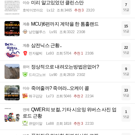
미리 알고있었던 클린스만
이슈
7
댓글
호박이쪼아요
Lv.12
조회 3465
추천 3
23:20
MCU)6편까지 계약을 한 톰홀랜드
계층
15
댓글
낭만블루스
Lv.91
조회 3322
23:08
삼전닉스 근황..
계층
22
댓글
전자팔찌
Lv.93
조회 5704
추천 1
23:06
정상적으로 내려오는방법은없어?
유머
9
댓글
드라고노브
Lv.90
조회 2819
23:02
죽여줄까? 죽여라...오케이 콜
이슈
33
댓글
왜구김당
Lv.73
조회 5046
추천 2
22:34
QWER의 보컬, 기타 시요밍 위버스 사진 업
연예
1
로드 근황
댓글
큐땁이알
Lv.88
조회 1818
추천 3
22:33