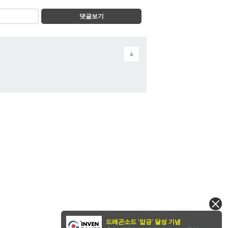
댓글보기
▲
드래곤소드 '압긍' 달성 기념