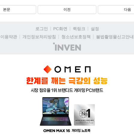
본문
이전
다음
로그인
PC화면
퀵링크
설정
이용약관
개인정보처리방침
청소년보호정책
불법촬영물신고안내
(주)
인
벤