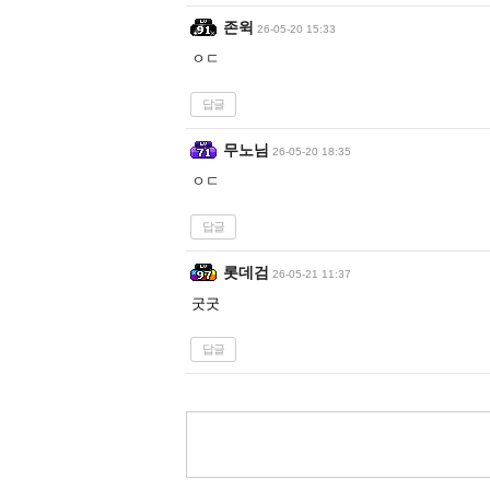
존윅
26-05-20 15:33
ㅇㄷ
답글
무노님
26-05-20 18:35
ㅇㄷ
답글
롯데검
26-05-21 11:37
굿굿
답글