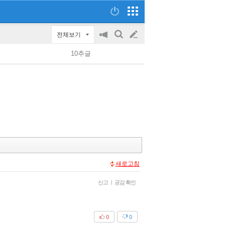
전체보기
공
검
글
지
색
10추글
on/off
쓰
기
새로고침
신고
|
공감 확인
0
0