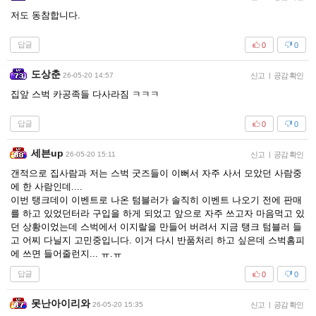
저도 동참합니다.
답글
0
0
도상춘
26-05-20 14:57
신고
|
공감 확인
집앞 스벅 카공족들 다사라짐 ㅋㅋㅋ
답글
0
0
세븐up
26-05-20 15:11
신고
|
공감 확인
갠적으로 집사람과 저는 스벅 굿즈들이 이뻐서 자주 사서 모았던 사람중
에 한 사람인데....
이번 탱크데이 이벤트로 나온 텀블러가 솔직히 이벤트 나오기 전에 판매
를 하고 있었던터라 구입을 하게 되었고 앞으로 자주 쓰고자 마음먹고 있
던 상황이었는데 스벅에서 이지랄을 만들어 버려서 지금 탱크 텀블러 들
고 어찌 다닐지 고민중입니다. 이거 다시 반품처리 하고 싶은데 스벅홈피
에 쓰면 들어줄런지... ㅠ.ㅠ
답글
0
0
못난아이리와
26-05-20 15:35
신고
|
공감 확인