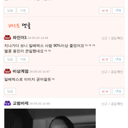
답글
이동
4
0
파인더1
26-05-20 14:48
신고
|
공감 확인
지나가다 보니 일베벅스 사람 90%이상 줄었어요ㅋㅋㅋ
멸콩 용진이 큰일했네요ㅋㅋ
답글
이동
3
0
비상계엄
26-05-20 14:47
신고
|
공감 확인
일베벅스로 이미지 굳어질듯ㅋ
답글
4
0
교범바제
26-05-20 14:48
신고
|
공감 확인