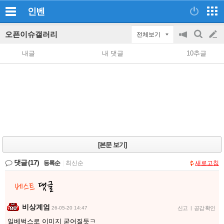
인벤
오픈이슈갤러리
전체보기
공
검
글
지
색
내글
내 댓글
10추글
on/off
쓰
기
[본문 보기]
댓글
(17)
등록순
|
최신순
새로고침
비상계엄
26-05-20 14:47
신고
|
공감 확인
일베벅스로 이미지 굳어질듯ㅋ