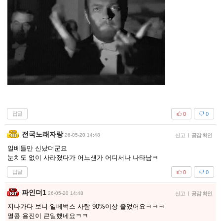
답글
0
0
전국노래자랑
26-05-20 14:48
신고
|
공감 확인
일베들만 신났더군요
눈치도 없이 사라졌다가 어느샌가 어디서나 나타남ㅋ
답글
0
0
파인더1
26-05-20 14:48
신고
|
공감 확인
지나가다 보니 일베벅스 사람 90%이상 줄었어요ㅋㅋㅋ
멸콩 용진이 큰일했네요ㅋㅋ