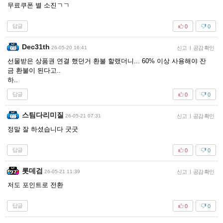
무료쿠폰 별 소진ㄱㄱ
답글
0
0
Dec31th
26-05-20 16:41
신고
|
공감 확인
선물받은 상품권 연결 했던거 환불 할랬더니... 60% 이상 사용해야 잔
금 환불이 된다고..
하..
답글
0
0
스팀다리미질
26-05-21 07:31
신고
|
공감 확인
정말 잘 하셨습니다 굿굿
답글
0
0
롯데검
26-05-21 11:39
신고
|
공감 확인
저도 포인트로 전환
답글
0
0