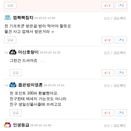
답글
3
0
껌쫙쫙침칵
26-05-20 14:48
신고
|
공감 확인
전 기프트콘 받은걸 받아 먹어야 할듯요
물건 사고 업체서 받은거라 ㅜ
답글
0
0
마산호랑이
26-05-20 14:50
신고
|
공감 확인
그런건 드셔야죠 . .
답글
1
0
좁은방의영혼
26-05-20 15:41
신고
|
공감 확인
전 포인트 100퍼 환불했어요.
친구한테 메세지 가는것도 아니라
친구 생일선물사줄때 쓰려고요
답글
1
0
인생등급
26-05-20 14:49
신고
|
공감 확인