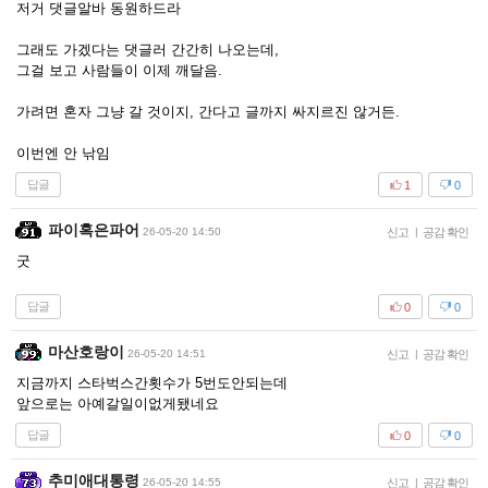
저거 댓글알바 동원하드라
그래도 가겠다는 댓글러 간간히 나오는데,
그걸 보고 사람들이 이제 깨달음.
가려면 혼자 그냥 갈 것이지, 간다고 글까지 싸지르진 않거든.
이번엔 안 낚임
답글
1
0
파이혹은파어
26-05-20 14:50
신고
|
공감 확인
굿
답글
0
0
마산호랑이
26-05-20 14:51
신고
|
공감 확인
지금까지 스타벅스간횟수가 5번도안되는데
앞으로는 아예갈일이없게됐네요
답글
0
0
추미애대통령
26-05-20 14:55
신고
|
공감 확인