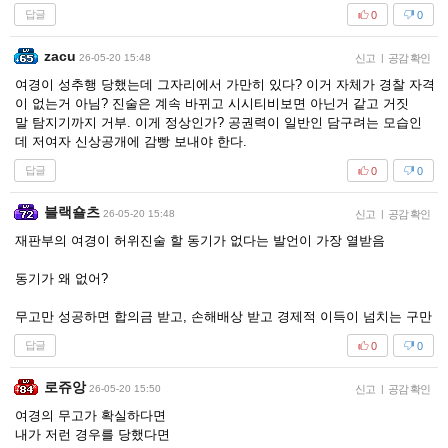
답글
0
0
zacu
26-05-20 15:48
신고
|
공감 확인
여경이 성추행 당했는데 그자리에서 가만히 있다? 이거 자체가 경찰 자격
이 없는거 아님? 진술은 계속 바뀌고 시시티비보면 아닌거 같고 거짓
말 탐지기까지 거부. 이게 정상인가? 공권력이 일반인 담구려는 모습인
데 저여자 신상공개에 감빵 보내야 한다.
답글
0
0
블랙숄츠
26-05-20 15:48
신고
|
공감 확인
재판부의 여경이 허위진술 할 동기가 없다는 발언이 가장 열받음
동기가 왜 없어?
무고만 성공하면 합의금 받고, 손해배상 받고 경제적 이득이 넘치는 구만
답글
0
0
로쥬앙
26-05-20 15:50
신고
|
공감 확인
여경의 무고가 확실하다면
내가 저런 경우를 당했다면