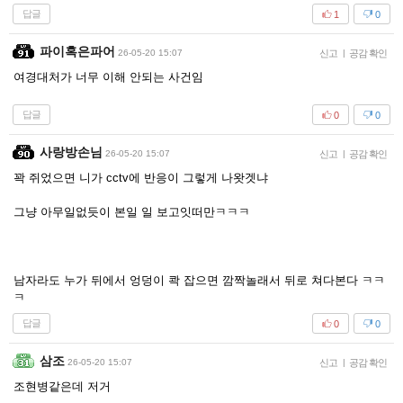
답글
1
0
파이혹은파어
26-05-20 15:07
신고
|
공감 확인
여경대처가 너무 이해 안되는 사건임
답글
0
0
사랑방손님
26-05-20 15:07
신고
|
공감 확인
꽉 쥐었으면 니가 cctv에 반응이 그렇게 나왓겟냐
그냥 아무일없듯이 본일 일 보고잇떠만ㅋㅋㅋ
남자라도 누가 뒤에서 엉덩이 콱 잡으면 깜짝놀래서 뒤로 쳐다본다 ㅋㅋ
ㅋ
답글
0
0
삼조
26-05-20 15:07
신고
|
공감 확인
조현병같은데 저거