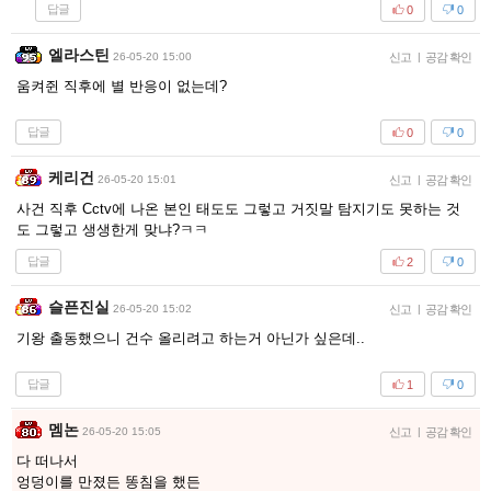
답글
0
0
엘라스틴
26-05-20 15:00
신고
|
공감 확인
움켜쥔 직후에 별 반응이 없는데?
답글
0
0
케리건
26-05-20 15:01
신고
|
공감 확인
사건 직후 Cctv에 나온 본인 태도도 그렇고 거짓말 탐지기도 못하는 것
도 그렇고 생생한게 맞냐?ㅋㅋ
답글
2
0
슬픈진실
26-05-20 15:02
신고
|
공감 확인
기왕 출동했으니 건수 올리려고 하는거 아닌가 싶은데..
답글
1
0
멤논
26-05-20 15:05
신고
|
공감 확인
다 떠나서
엉덩이를 만졌든 똥침을 했든