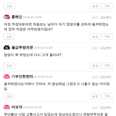
답글
0
0
홍해인
26-05-20 15:08
신고
|
공감 확인
여경 주장대로라면 처음보는 남자가 자기 엉덩이를 강하게 움켜쥐었는
데 정작 여경은 아무반응이없네?
답글
0
0
월급루팡전문
26-05-20 15:09
신고
|
공감 확인
엉덩이 꽉 쥐었는데 다시 고개 돌리네?
답글
0
0
기부안한찐따
26-05-20 15:16
신고
|
공감 확인
움켜쥐었다는거에서 구라네. 저 영상에섬 그정도가 나올수 없는 타이밍
임
답글
0
0
바보개
26-05-20 15:19
신고
|
공감 확인
무단횡단 사망 교통사고가 있었는데 정상속도였으나 전방부주의로 걸