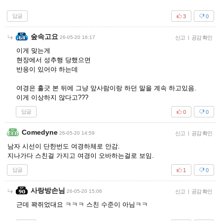
답글
3
0
숲속고요
26-05-20 16:17
신고
|
공감 확인
이게 맞는게
현장에서 성추행 당했으면
반응이 있어야 하는데
여경은 흘긋 본 뒤에 그냥 앞사람이랑 하던 말을 계속 하고있음.
이게 이상하지 않다고???
답글
0
0
Comedyne
26-05-20 14:59
신고
|
공감 확인
남자 시선이 단한번도 여경하체로 안감.
지나가다 스친걸 가지고 여경이 오바하는걸로 보임.
답글
1
0
사랑방손님
26-05-20 15:06
신고
|
공감 확인
근데 꽉쥐었대요 ㅋㅋㅋ 스친 수준이 아님ㅋㅋ