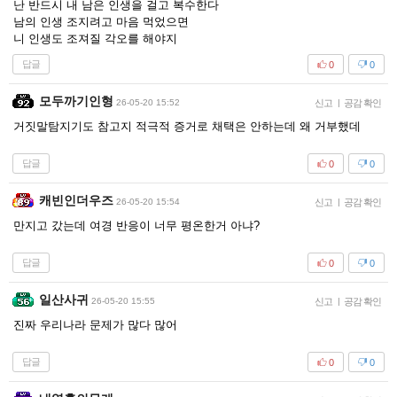
난 반드시 내 남은 인생을 걸고 복수한다
남의 인생 조지려고 마음 먹었으면
니 인생도 조져질 각오를 해야지
답글
0
0
모두까기인형
26-05-20 15:52
신고
|
공감 확인
거짓말탐지기도 참고지 적극적 증거로 채택은 안하는데 왜 거부했데
답글
0
0
캐빈인더우즈
26-05-20 15:54
신고
|
공감 확인
만지고 갔는데 여경 반응이 너무 평온한거 아냐?
답글
0
0
일산사귀
26-05-20 15:55
신고
|
공감 확인
진짜 우리나라 문제가 많다 많어
답글
0
0