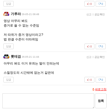
답글
0
0
가루라
26-05-21 09:48
신고
|
공감 확인
영상 아무리 봐도
증거로 쓸 수 없는 수준임
저 따위가 증거 영상이라고?
법 판결 수준이 이따위임
답글
0
0
롯데검
26-05-21 11:44
신고
|
공감 확인
아무리 봐도 이거 유죄는 멀이 안되는데
스칠정도의 시간밖에 없는거 같은데
답글
0
0
새로고침
등록