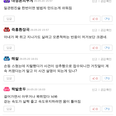
내영혼의무게
26-05-20 15:57
신고
|
공감 확인
일관된진술 한번이면 범법자 만드는게 쉬워짐
답글
0
0
즉흥환장곡
26-05-20 15:57
신고
|
공감 확인
아내가 꽉 쥐고 지나가도 살려고 모른척하는 반응이 저거보단 크겠네.
답글
0
0
해쌀
26-05-20 16:01
신고
|
공감 확인
손등 스쳤는데 지랄했다가 사건이 성추행으로 접수되니깐 거짓말이 계
속 커졌다는거 말고 이 사건 설명이 되는게 있나?
답글
0
0
짝발호두
26-05-20 16:03
신고
|
공감 확인
걸어가면서 아무거나 꽉쥐었다 놔봐
걷는 속도가 살짝 줄고 속도유지하려면 몸이 틀어짐
답글
0
0