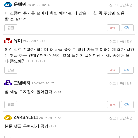
운빨만
26-05-20 16:14
신고
|
공감 확인
더 신중히 증거를 모아서 확인 해야 될 거 같은데. 한 쪽 주장만 인용
한 것 같아서.
답글
0
0
유마
26-05-20 16:17
신고
|
공감 확인
이런 걸로 전과가 되는데 왜 사람 죽이고 병신 만들고 이러는데 죄가 약하
게 취급 하는 건데? 여자 엉댕이 꼬집 느낌이 살인이랑 상해, 중상해 보
다 중요해? ㅋㅋㅋㅋㅋ
답글
0
0
교범바제
26-05-20 16:27
신고
|
공감 확인
참 세상 그지같이 돌아간다 ㅅㅂ
답글
0
0
ZAKSAL811
26-05-20 16:53
신고
|
공감 확인
본문 댓글 두번째거 공감ㅋㅋ