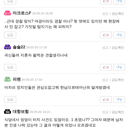
답글
0
0
마크로스F
26-05-20 16:55
신고
|
공감 확인
..근대 경찰 맞지? 여경이라도 경찰 아냐? 윗 댓에도 있지만 왜 현장에
서 안 잡고? 거짓말 탐지기는 왜 피하지?
답글
0
0
솔솔22
26-05-20 17:29
신고
|
공감 확인
귀신들려 지혼자 팔꺽은 견찰생각나네
답글
0
0
피렌
26-05-20 17:33
신고
|
공감 확인
어차피 정치인들은 관심도없고뭐 한남으로태어난죄 달게받겠네
답글
0
0
대항보험
26-05-20 19:21
신고
|
공감 확인
식당네서 엉덩이 터치 사건도 있잖아요. 1 초였나?? 그여자 때문에 남자
분 인생 나락 갔는데 그 결과 어떻게 되었나 모르겠네요