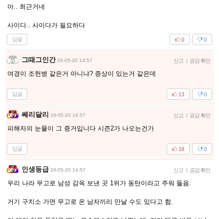
아.. 최근거네
사이다.. 사이다가 필요하다
답글
0
0
그때그인간
26-05-20 14:57
신고
|
공감 확인
여경이 조헌병 같은거 아니냐? 증상이 있는거 같은데
답글
13
0
쎄리달리
26-05-20 14:57
신고
|
공감 확인
피해자의 눈물이 그 증거입니다 시즌2가 나오는건가
답글
18
0
인생등급
26-05-20 14:57
신고
|
공감 확인
우리 나라 무고로 남성 감옥 보낸 곳 1위가 동탄이라고 주워 들음.
거기 구치소 가면 무고로 온 남자끼리 만날 수도 있다고 함.