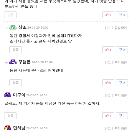
이 얘기 처음 들었을 때는 우슷개소리로 넘겼는데, 저기 댓글 반응 보니
분노하신 분들 많네.
답글
1
0
삼조
26-05-20 15:02
신고
|
공감 확인
동탄 경찰서 여청과가 전국 실적1위였다가
조작사건 들키고 순위 나락간걸로 앎
답글
4
0
꾸램몬
26-05-20 16:06
신고
|
공감 확인
동탄 사는데 존나 조심해야겠네
답글
0
0
마구이
26-05-20 14:58
신고
|
공감 확인
글쎄요. 저 피의자 놈도 제정신 가진 놈은 아닌거 같아서..
답글
1
1
민하냥
26-05-20 14:59
신고
|
공감 확인