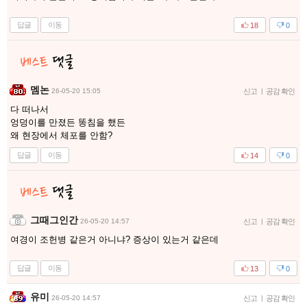
답글
이동
18
0
멤논
26-05-20 15:05
신고
|
공감 확인
다 떠나서
엉덩이를 만졌든 똥침을 했든
왜 현장에서 체포를 안함?
답글
이동
14
0
그때그인간
26-05-20 14:57
신고
|
공감 확인
여경이 조헌병 같은거 아니냐? 증상이 있는거 같은데
답글
이동
13
0
유미
26-05-20 14:57
신고
|
공감 확인