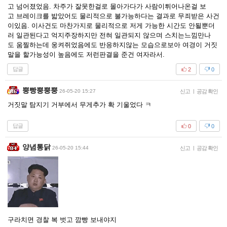
고 넘어졌었음. 차주가 잘못한걸로 몰아가다가 사람이튀어나온걸 보
고 브레이크를 밟았어도 물리적으로 불가능하다는 결과로 무죄받은 사건
이있음. 이사건도 마찬가지로 물리적으로 저게 가능한 시간도 안될뿐더
러 일관된다고 억지주장하지만 전혀 일관되지 않으며 스치는느낌만나
도 움찔하는데 웅켜쥐었음에도 반응하지않는 모습으로보아 여경이 거짓
말을 할가능성이 높음에도 저런판결을 준건 여자라서.
답글
2
0
뿡빵뿡뿡뿡
26-05-20 15:27
신고
|
공감 확인
거짓말 탐지기 거부에서 무게추가 확 기울었다 ㅋ
답글
0
0
양념통닭
26-05-20 15:44
신고
|
공감 확인
구라치면 경찰 복 벗고 깜빵 보내야지