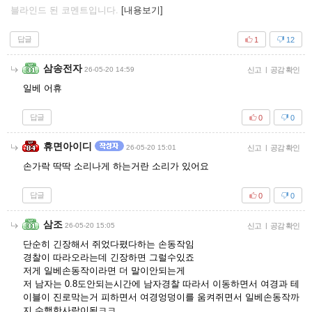
블라인드 된 코멘트입니다.
[내용보기]
답글
1
12
삼송전자
26-05-20 14:59
신고
|
공감 확인
일베 어휴
답글
0
0
휴면아이디
26-05-20 15:01
신고
|
공감 확인
손가락 딱딱 소리나게 하는거란 소리가 있어요
답글
0
0
삼조
26-05-20 15:05
신고
|
공감 확인
단순히 긴장해서 쥐었다폈다하는 손동작임
경찰이 따라오라는데 긴장하면 그럴수있죠
저게 일베손동작이라면 더 말이안되는게
저 남자는 0.8도안되는시간에 남자경찰 따라서 이동하면서 여경과 테
이블이 진로막는거 피하면서 여경엉덩이를 움켜쥐면서 일베손동작까
지 수행한사람이됨ㅋㅋ