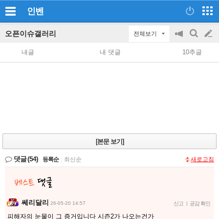
인벤
오픈이슈갤러리
전체보기
공
검
글
지
색
내글
내 댓글
10추글
on/off
쓰
기
[본문 보기]
댓글
(54)
등록순
|
최신순
새로고침
쎄리달리
26-05-20 14:57
신고
|
공감 확인
피해자의 눈물이 그 증거입니다 시즌2가 나오는건가