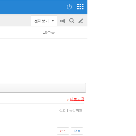
전체보기
공
검
글
지
색
10추글
on/off
쓰
기
새로고침
신고
|
공감 확인
1
0