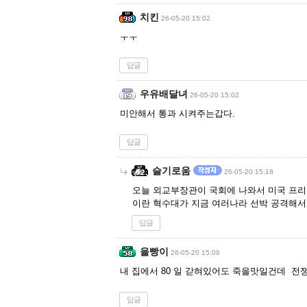
치킨
26-05-20 15:02
ㅜㅜ
답글
우유배달녀
26-05-20 15:02
미안해서 통과 시켜주는갑다.
답글
슬기로움
26-05-20 15:18
오늘 외교부장관이 국회에 나와서 미국 프리
이란 혁수대가 지금 여러나라 선박 공격해서
답글
을빵이
26-05-20 15:09
내 집에서 80 일 갇혀있어도 죽을맛일건데 전쟁
답글