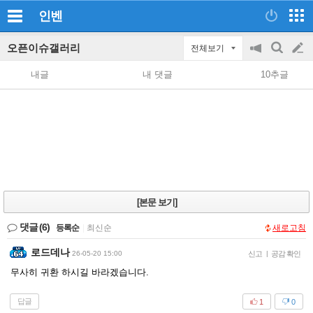
인벤
오픈이슈갤러리
전체보기
공
검
글
지
색
내글
내 댓글
10추글
on/off
쓰
기
[본문 보기]
댓글
(6)
등록순
|
최신순
새로고침
로드데나
26-05-20 15:00
신고
|
공감 확인
무사히 귀환 하시길 바라겠습니다.
답글
1
0