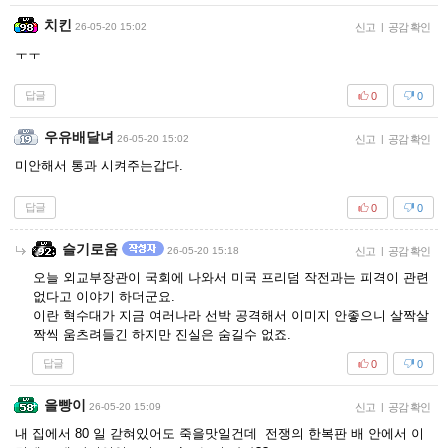
치킨
26-05-20 15:02
신고
|
공감 확인
ㅜㅜ
답글
0
0
우유배달녀
26-05-20 15:02
신고
|
공감 확인
미안해서 통과 시켜주는갑다.
답글
0
0
슬기로움
26-05-20 15:18
신고
|
공감 확인
오늘 외교부장관이 국회에 나와서 미국 프리덤 작전과는 피격이 관련
없다고 이야기 하더군요.
이란 혁수대가 지금 여러나라 선박 공격해서 이미지 안좋으니 살짝살
짝씩 움츠려들긴 하지만 진실은 숨길수 없죠.
답글
0
0
을빵이
26-05-20 15:09
신고
|
공감 확인
내 집에서 80 일 갇혀있어도 죽을맛일건데 전쟁의 한복판 배 안에서 이