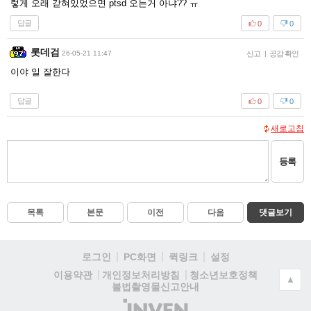
렇게 오래 갇혀있었으면 ptsd 오는거 아냐?? ㅠ
답글
0
0
롯데검
26-05-21 11:47
신고
|
공감 확인
이야 일 잘한다
답글
0
0
새로고침
등록
목록
본문
이전
다음
댓글보기
로그인
PC화면
퀵링크
설정
청소년보호정책
이용약관
개인정보처리방침
▲
불법촬영물신고안내
(주)