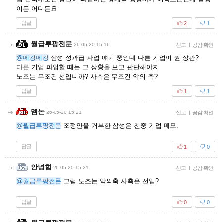
이든 어디든요
답글
2
1
월급루팡전문
26-05-20 15:16
신고
|
공감 확인
@메깅메깅
삼성 성과급 파업 얘기 중인데 다른 기업이 뭔 상관?
다른 기업 파업할 때는 그 상황을 보고 판단해야지
노조는 무조건 선입니까? 사측은 무조건 악의 축?
답글
1
1
멤논
26-05-20 15:21
신고
|
공감 확인
@월급루팡전문
조정안을 거부한 삼성은 친중 기업 메모.
답글
1
0
안녕합
26-05-20 15:21
신고
|
공감 확인
@월급루팡전문
그럼 노조는 악의축 사측은 선임?
답글
0
0