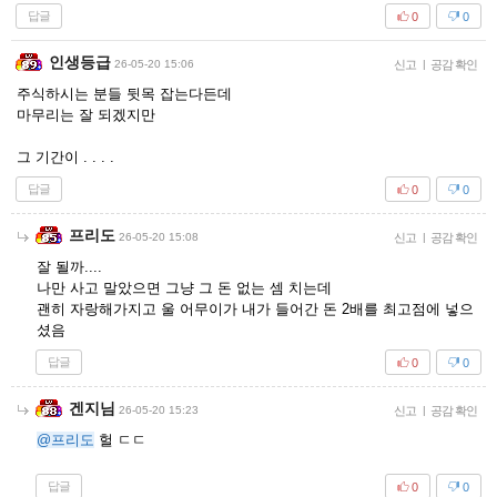
답글
0
0
인생등급
26-05-20 15:06
신고
|
공감 확인
주식하시는 분들 뒷목 잡는다든데
마무리는 잘 되겠지만
그 기간이 . . . .
답글
0
0
프리도
26-05-20 15:08
신고
|
공감 확인
잘 될까....
나만 사고 말았으면 그냥 그 돈 없는 셈 치는데
괜히 자랑해가지고 울 어무이가 내가 들어간 돈 2배를 최고점에 넣으
셨음
답글
0
0
겐지님
26-05-20 15:23
신고
|
공감 확인
@프리도
헐 ㄷㄷ
답글
0
0