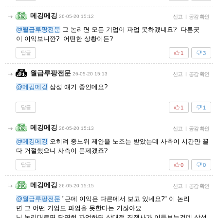
메깅메깅
26-05-20 15:12
신고
|
공감 확인
@월급루팡전문
그 논리면 모든 기업이 파업 못하겠네요? 다른곳
이 이익보니깐? 어떤한 상황이든?
답글
1
3
월급루팡전문
26-05-20 15:13
신고
|
공감 확인
@메깅메깅
삼성 얘기 중인데요?
답글
1
1
메깅메깅
26-05-20 15:13
신고
|
공감 확인
@메깅메깅
오히려 중노위 제안을 노조는 받았는데 사측이 시간만 끌
다 거절했으니 사측이 문제겠죠?
답글
0
0
메깅메깅
26-05-20 15:15
신고
|
공감 확인
@월급루팡전문
"근데 이익은 다른데서 보고 있네요?" 이 논리
면 그 어떤 기업도 파업을 못한다는 거잖아요
님 논리대로면 당연히 파업하면 상대적 경쟁사가 이득보는건데 삼성