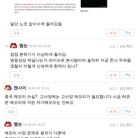
일단 노조 압수수색 들어갔음
답글
0
0
멤논
26-05-20 15:26
신고
|
공감 확인
점점 분위기가 이상하게 돌아감.
명동성당 박살나는거 라이브로 본사람이라 솔직히 지금 존나 두려움.
경찰이 이렇게 신속하게 한적이 있나?
답글
0
0
캔사이
26-05-20 15:21
신고
|
공감 확인
중국 메모리 쓰실? 고사양에는 고사양 메모리가 필요합니다 시금 AI관
련 메모리에 저런 저가메모리는 안써요
답글
0
0
멤논
26-05-20 15:21
신고
|
공감 확인
메모리 사양 문제로 용처가 다른데.