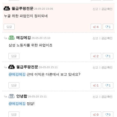
월급루팡전문
26-05-20 15:06
신고
|
공감 확인
누굴 위한 파업인지 정리되네
답글
4
1
메깅메깅
26-05-20 15:10
신고
|
공감 확인
삼성 노동자를 위한 파업이죠
답글
2
1
월급루팡전문
26-05-20 15:11
신고
|
공감 확인
@메깅메깅
근데 이익은 다른데서 보고 있네요?
답글
1
1
안녕합
26-05-20 15:11
신고
|
공감 확인
@메깅메깅
정답!
답글
0
0