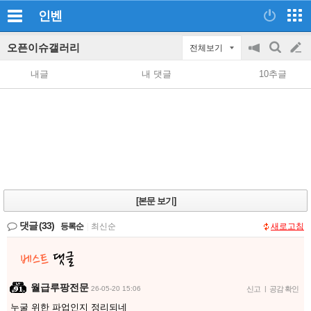
인벤
오픈이슈갤러리
전체보기
공
검
글
지
색
내글
내 댓글
10추글
on/off
쓰
기
[본문 보기]
댓글
(33)
등록순
|
최신순
새로고침
월급루팡전문
26-05-20 15:06
신고
|
공감 확인
누굴 위한 파업인지 정리되네