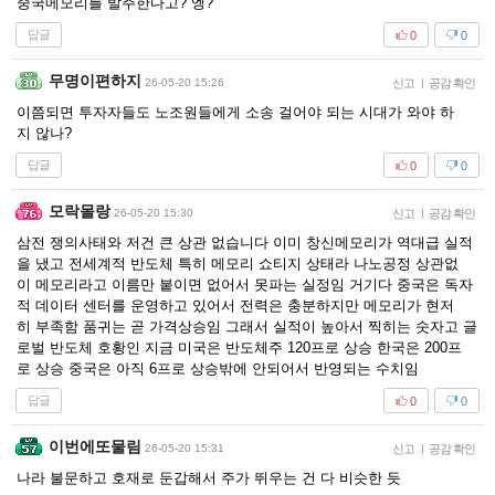
중국메모리를 발주한다고? 엥?
답글
0
0
무명이편하지
26-05-20 15:26
신고
|
공감 확인
이쯤되면 투자자들도 노조원들에게 소송 걸어야 되는 시대가 와야 하
지 않나?
답글
0
0
모락몰랑
26-05-20 15:30
신고
|
공감 확인
삼전 쟁의사태와 저건 큰 상관 없습니다 이미 창신메모리가 역대급 실적
을 냈고 전세계적 반도체 특히 메모리 쇼티지 상태라 나노공정 상관없
이 메모리라고 이름만 붙이면 없어서 못파는 실정임 거기다 중국은 독자
적 데이터 센터를 운영하고 있어서 전력은 충분하지만 메모리가 현저
히 부족함 품귀는 곧 가격상승임 그래서 실적이 높아서 찍히는 숫자고 글
로벌 반도체 호황인 지금 미국은 반도체주 120프로 상승 한국은 200프
로 상승 중국은 아직 6프로 상승밖에 안되어서 반영되는 수치임
답글
0
0
이번에또물림
26-05-20 15:31
신고
|
공감 확인
나라 불문하고 호재로 둔갑해서 주가 뛰우는 건 다 비슷한 듯