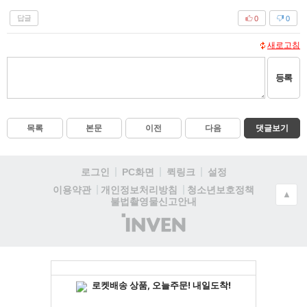
답글
0
0
새로고침
등록
목록
본문
이전
다음
댓글보기
로그인
PC화면
퀵링크
설정
청소년보호정책
이용약관
개인정보처리방침
▲
불법촬영물신고안내
(주)
인
벤