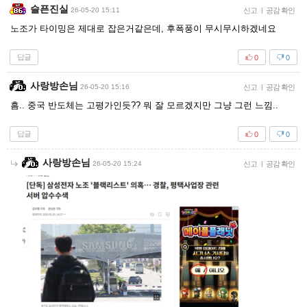
슬픈진실
26-05-20 15:11
신고
|
공감 확인
노조가 타이밍은 제대로 잡은거같은데, 후폭풍이 무시무시하겠네요
답글
0
0
사랑방손님
26-05-20 15:16
신고
|
공감 확인
흠.. 중국 반도체는 고평가인듯?? 뭐 잘 모르겠지만 그냥 그런 느낌..
답글
0
0
사랑방손님
26-05-20 15:24
신고
|
공감 확인