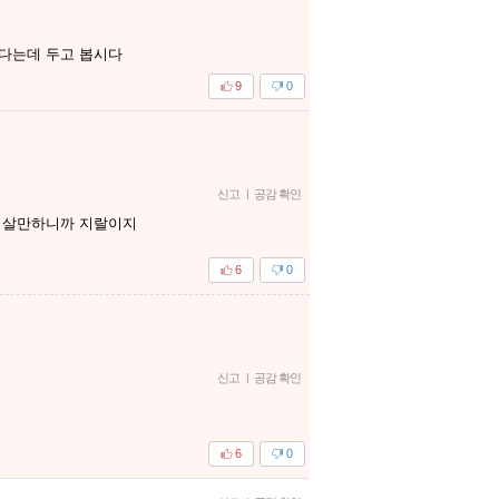
다는데 두고 봅시다
9
0
신고
|
공감 확인
좀 살만하니까 지랄이지
6
0
신고
|
공감 확인
6
0