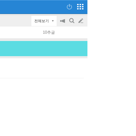
전체보기
공
검
글
지
색
10추글
on/off
쓰
기