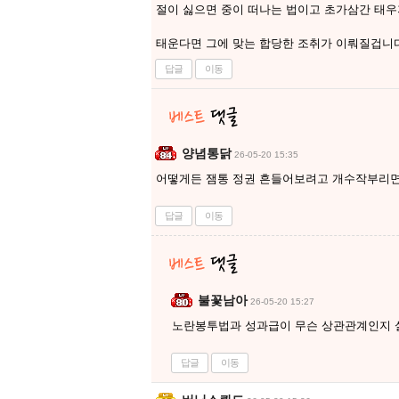
절이 싫으면 중이 떠나는 법이고 초가삼간 태
태운다면 그에 맞는 합당한 조취가 이뤄질겁니
답글
이동
양념통닭
26-05-20 15:35
어떻게든 잼통 정권 흔들어보려고 개수작부리면
답글
이동
불꽃남아
26-05-20 15:27
노란봉투법과 성과급이 무슨 상관관계인지 
답글
이동