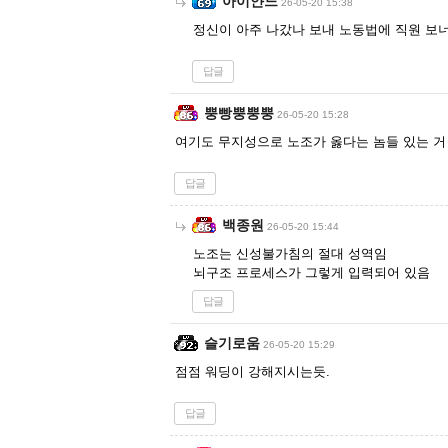
아이얀느
26-05-20 15:38
정신이 아주 나갔나 보내 노동법에 직원 보
답글
뿡빵뿡뿡뿡
26-05-20 15:28
여기도 무지성으로 노조가 옳다는 놈들 있는 거
답글
백종원
26-05-20 15:44
노조는 신성불가침의 절대 성역임
뇌구조 프로세스가 그렇게 입력되어 있음
답글
슬기로움
26-05-20 15:29
점점 워딩이 강해지시는듯.
답글