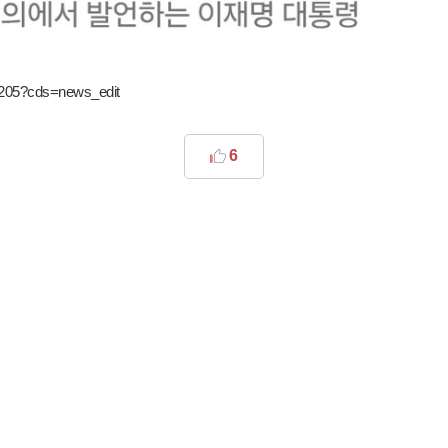
00205?cds=news_edit
6