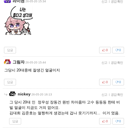
라이덴
26-05-20 15:34
신고
|
공감 확인
답글
0
0
그림자
26-05-20 15:44
신고
|
공감 확인
그당시 20대중에 잘생긴 얼굴이지
답글
0
0
nickey
26-05-20 16:13
신고
|
공감 확인
그 당시 20대 인 정우성 장동건 원빈 차아줌마 고수 등등등 한테 비
빌 얼굴이 지금도 거의 없어요.
김대희 김준호는 멀쩡하게 생겼는데 겁나 웃기기까지... 이거 였음.
답글
0
0