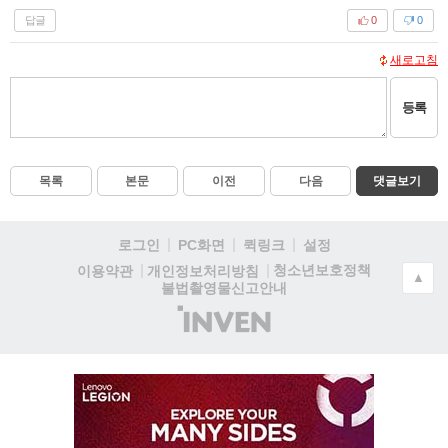
답글
0
0
새로고침
등록
목록
본문
이전
다음
댓글보기
로그인
PC화면
퀵링크
설정
청소년보호정책
이용약관
개인정보처리방침
▲
불법촬영물신고안내
(주)
인
벤