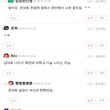
심심한인생
26-05-20 17:29
신고
|
공감 확인
맞아요. 꼰대희 컨셉에 맞춰서 준비해서 나온 꽁뜨임. ㅋㅋ
답글
0
0
존윅
26-05-20 15:34
신고
|
공감 확인
ㅇㅃ
답글
0
0
Bitz
26-05-20 15:34
신고
|
공감 확인
김대희 나이가 35전에 대학교 다닐 나이는 아님
답글
0
0
뿡빵뿡뿡뿡
26-05-20 15:54
신고
|
공감 확인
꼰대희 설정이 부산대 83학번임
답글
0
0