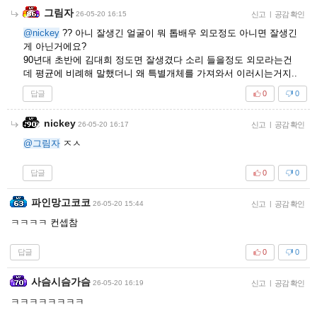
그림자
26-05-20 16:15
신고
|
공감 확인
@nickey
?? 아니 잘생긴 얼굴이 뭐 톱배우 외모정도 아니면 잘생긴
게 아닌거에요?
90년대 초반에 김대희 정도면 잘생겼다 소리 들을정도 외모라는건
데 평균에 비례해 말했더니 왜 특별개체를 가져와서 이러시는거지..
답글
0
0
nickey
26-05-20 16:17
신고
|
공감 확인
@그림자
ㅈㅅ
답글
0
0
파인망고코코
26-05-20 15:44
신고
|
공감 확인
ㅋㅋㅋㅋ 컨셉참
답글
0
0
사슴시슴가슴
26-05-20 16:19
신고
|
공감 확인
ㅋㅋㅋㅋㅋㅋㅋㅋ