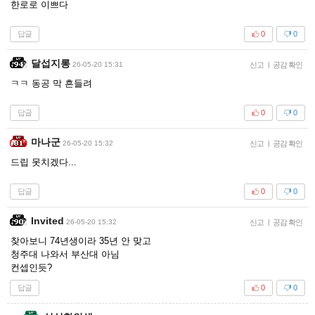
한로로 이쁘다
답글
0
0
달섭지롱
26-05-20 15:31
신고
|
공감 확인
ㅋㅋ 동공 막 흔들려
답글
0
0
마나군
26-05-20 15:32
신고
|
공감 확인
드립 못치겠다...
답글
0
0
Invited
26-05-20 15:32
신고
|
공감 확인
찾아보니 74년생이라 35년 안 맞고
청주대 나와서 부산대 아님
컨셉인듯?
답글
0
0