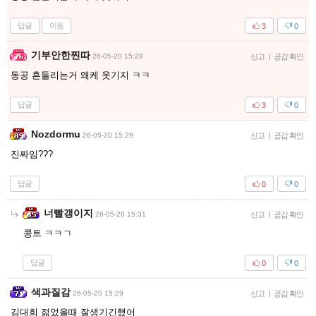
답글
이동
3
0
기부안한찐따
26-05-20 15:28
신고
|
공감 확인
동공 흔들리는거 왜케 웃기지 ㅋㅋ
답글
3
0
Nozdormu
26-05-20 15:29
신고
|
공감 확인
진짜임???
답글
0
0
너빨갱이지
26-05-20 15:31
신고
|
공감 확인
콩트 ㅋㅋㄱ
답글
0
0
색과질감
26-05-20 15:29
신고
|
공감 확인
김대희 젊었을때 잘생기긴했어