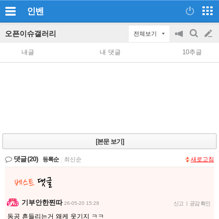
인벤
오픈이슈갤러리
전체보기
공
검
글
지
색
내글
내 댓글
10추글
on/off
쓰
기
[본문 보기]
댓글
(20)
등록순
|
최신순
새로고침
기부안한찐따
26-05-20 15:28
신고
|
공감 확인
동공 흔들리는거 왜케 웃기지 ㅋㅋ