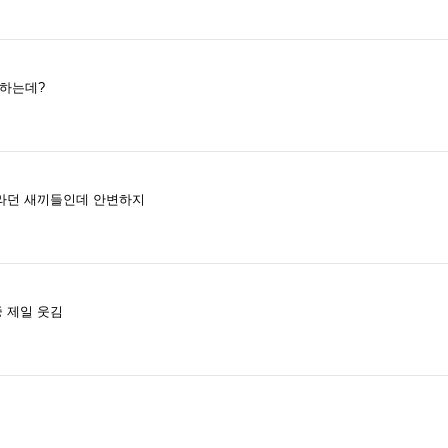
뭐하는데?
라던 새끼들인데 안변하지
 제일 웃김