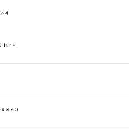
떨겠네
탓이란거네.
버려야 한다