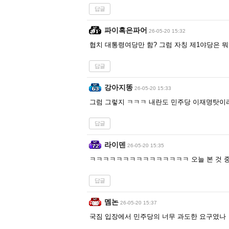
답글
파이혹은파어
26-05-20 15:32
협치 대통령여당만 함? 그럼 자칭 제1야당은 
답글
강아지똥
26-05-20 15:33
그럼 그렇지 ㅋㅋㅋ 내란도 민주당 이재명탓이
답글
라이덴
26-05-20 15:35
ㅋㅋㅋㅋㅋㅋㅋㅋㅋㅋㅋㅋㅋㅋㅋ 오늘 본 것 중
답글
멤논
26-05-20 15:37
국짐 입장에서 민주당의 너무 과도한 요구였나