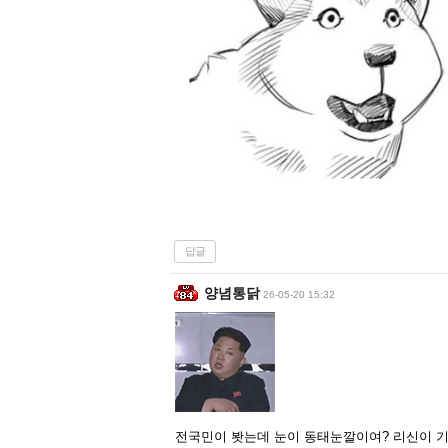
답글
양념통닭
26-05-20 15:32
전국민이 봣는데 눈이 동태눈깔이여? 리신이 