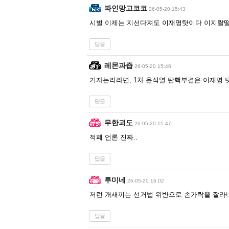
파인망고코코
26-05-20 15:43
시벌 이제는 지선다져도 이재명탓이다 이지랄
답글
레몬과즙
26-05-20 15:46
기자논리라면, 1차 윤석열 탄핵부결은 이재명 
답글
무한괴도
26-05-20 15:47
적폐 언론 진짜..
답글
루미네
26-05-20 16:02
저런 개새끼는 선거법 위반으로 손가락을 잘라
답글