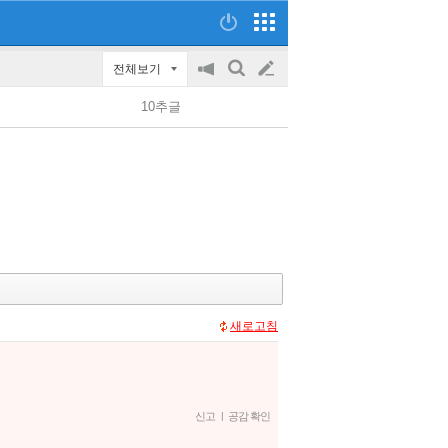
전체보기
공
검
글
지
색
10추글
on/off
쓰
기
새로고침
신고
|
공감 확인