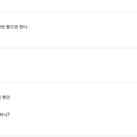
번 했으면 한다.
려 했던
하냐?