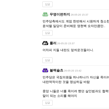
답글
무명이편하지
26-05-20 15:37
민주당측에서도 계엄 한번해서 시원하게 청소한
윤석렬 일당이 준비해둔 영현백 숫자만큼만..
답글
룰러
26-05-20 15:37
어차피 지들 내란도 덮씌운것들이니.
답글
블랙숄츠
26-05-20 15:42
민주당은 국짐의원들 하나하나가 자신을 죽이
내란역적이란 것을 명심하길 바람
중앙 니들은 너를 죽이려 했던 살인범과도 협력
말이 되는 소리를 해야지
답글