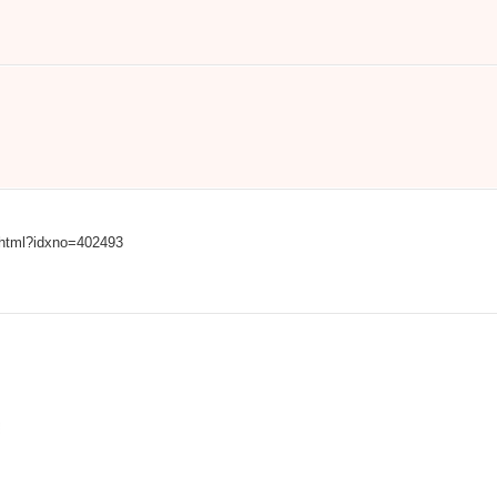
.html?idxno=402493