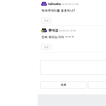
taksaka
26-05-20 17:06
독재쿠데타를 옹호하냐?
답글
롯데검
26-05-21 12:50
진짜 뭐라는거야 ㅋㅋㅋ
답글
목록