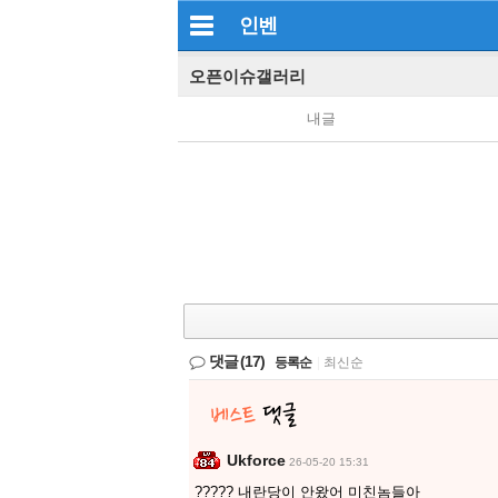
인벤
오픈이슈갤러리
내글
댓글
(17)
등록순
|
최신순
Ukforce
26-05-20 15:31
????? 내란당이 안왔어 미친놈들아