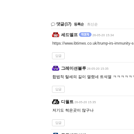
댓글
(17)
등록순
|
최신순
세드엘프
26-05-20 15:34
https://www.ibtimes.co.uk/trump-irs-immunity-
답글
그레이션블루
26-05-20 15:35
합법적 탈세의 길이 열렸네 트석열 ㅋㅋㅋㅋㅋ
답글
디월트
26-05-20 15:35
저기도 썩은곳이 많구나
답글