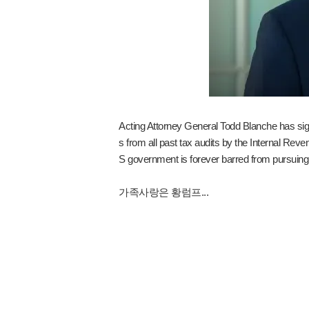
Acting Attorney General Todd Blanche has sig
s from all past tax audits by the Internal Re
S government is forever barred from pursuing an
가족사랑은 황럼프...