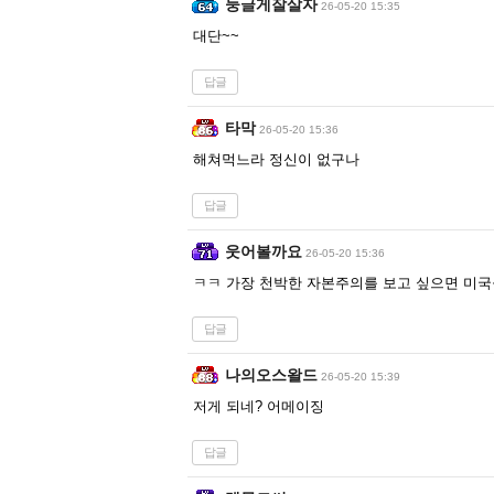
둥글게잘살자
26-05-20 15:35
대단~~
답글
타막
26-05-20 15:36
해쳐먹느라 정신이 없구나
답글
웃어볼까요
26-05-20 15:36
ㅋㅋ 가장 천박한 자본주의를 보고 싶으면 미국
답글
나의오스왈드
26-05-20 15:39
저게 되네? 어메이징
답글