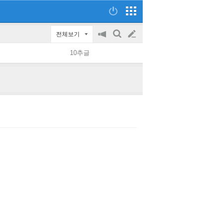
전체보기
공
검
글
지
색
10추글
on/off
쓰
기