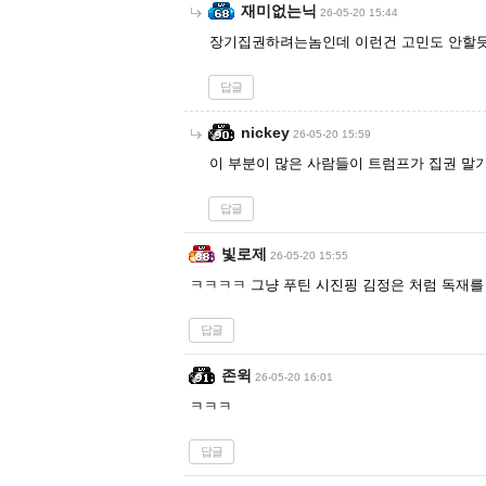
재미없는닉
26-05-20 15:44
장기집권하려는놈인데 이런건 고민도 안할
답글
nickey
26-05-20 15:59
이 부분이 많은 사람들이 트럼프가 집권 말기
답글
빛로제
26-05-20 15:55
ㅋㅋㅋㅋ 그냥 푸틴 시진핑 김정은 처럼 독재를
답글
존윅
26-05-20 16:01
ㅋㅋㅋ
답글