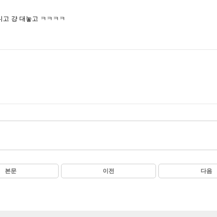
니고 걍 대놓고 ㅋㅋㅋㅋ
본문
이전
다음