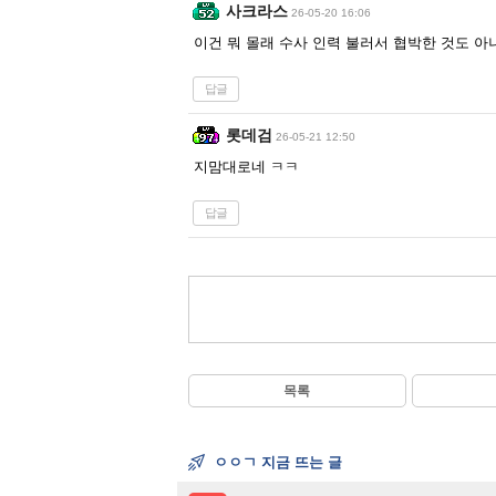
사크라스
26-05-20 16:06
이건 뭐 몰래 수사 인력 불러서 협박한 것도 아
답글
롯데검
26-05-21 12:50
지맘대로네 ㅋㅋ
답글
목록
ㅇㅇㄱ 지금 뜨는 글