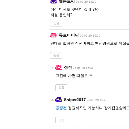
델몬트씨
26-05-20 15:39
이야 미국도 맛탱이 갔네 갔어
저걸 용인해?
답글
듀로아이단
26-05-20 15:39
반대로 말하면 정권바뀌고 행정명령으로 뒤집을
답글
정전
26-05-20 15:41
그전에 사면 때릴듯 ㅋ
답글
Sniper2017
26-05-20 15:43
@정전
정권바꾸면 가능하니 장기집권할라고
답글