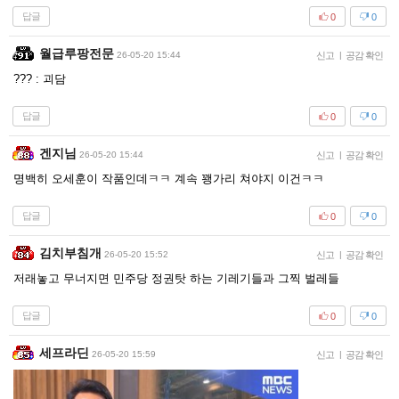
답글
0
0
월급루팡전문
26-05-20 15:44
신고
|
공감 확인
??? : 괴담
답글
0
0
겐지님
26-05-20 15:44
신고
|
공감 확인
명백히 오세훈이 작품인데ㅋㅋ 계속 꽹가리 쳐야지 이건ㅋㅋ
답글
0
0
김치부침개
26-05-20 15:52
신고
|
공감 확인
저래놓고 무너지면 민주당 정권탓 하는 기레기들과 그찍 벌레들
답글
0
0
세프라딘
26-05-20 15:59
신고
|
공감 확인