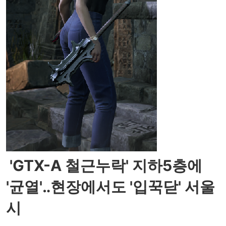
'GTX-A 철근누락' 지하5층에
'균열'‥현장에서도 '입꾹닫' 서울
시