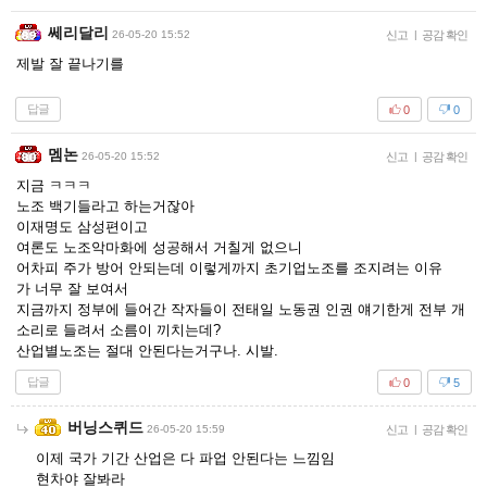
쎄리달리
26-05-20 15:52
신고
|
공감 확인
제발 잘 끝나기를
답글
0
0
멤논
26-05-20 15:52
신고
|
공감 확인
지금 ㅋㅋㅋ
노조 백기들라고 하는거잖아
이재명도 삼성편이고
여론도 노조악마화에 성공해서 거칠게 없으니
어차피 주가 방어 안되는데 이렇게까지 초기업노조를 조지려는 이유
가 너무 잘 보여서
지금까지 정부에 들어간 작자들이 전태일 노동권 인권 얘기한게 전부 개
소리로 들려서 소름이 끼치는데?
산업별노조는 절대 안된다는거구나. 시발.
답글
0
5
버닝스퀴드
26-05-20 15:59
신고
|
공감 확인
이제 국가 기간 산업은 다 파업 안된다는 느낌임
현차야 잘봐라