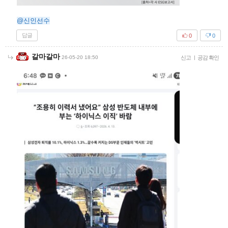
@신인선수
답글
0
0
갈마갈마
26-05-20 18:50
신고
|
공감 확인