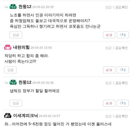
천둥12
26-05-20 20:35
신고
|
공감 확인
노조를 하면서 인권 이야기까지 하려면
좀 하청업체도 돌보고 대국적으로 운영해야지?
욕심만 그득하니 챙기려고 하면서 코웃음도 안나는군
답글
0
0
내란의힘
26-05-20 15:56
신고
|
공감 확인
적당히 하고 합의 좀 해라.
사람이 죽는다고!!!
답글
0
0
천둥12
26-05-20 20:36
신고
|
공감 확인
냅둬요 정부가 할일 할꺼에요
답글
0
0
이세계피크닉
26-05-20 15:57
신고
|
공감 확인
와...아까전에 5~6천원 정도 떨어진 거 봤었는데 이젠 플러스네