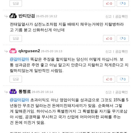
답글
0
0
반티단검
26-05-20 16:12
신고
|
공감 확인
전태일열사가 삼전노조처럼 지들 배때지 채우는거에만 지랄병하라
고 기름 붇고 산화하신게 아닌데
답글
0
0
qkrgusen2
26-05-20 16:13
신고
|
공감 확인
@갈마갈마
똑같은 주장을 할지말지는 당신이 어떻게 아십니까. 보
통 성과금은 주면 좋고 아님 말고지 안준다고 지랄하고 적게준다고 지
랄하지않는게 일반적인 사람임.
답글
0
0
통행료
26-05-20 16:14
신고
|
공감 확인
@갈마갈마
초과이익도 아닌 영업이익을 성과급으로 그것도 15%를 5
년동안 무조건 달라는건 돈에미친돼지새끼가 맞음. 순화해서 그렇
게 말해준거임. 하이닉스가 특별한거지 그 특별함을 자기들 무기로삼
아 사법, 공권력을 무시하고 국가 산업에 어마어마한 피해를 주는
건 돈에 미친거 맞음.