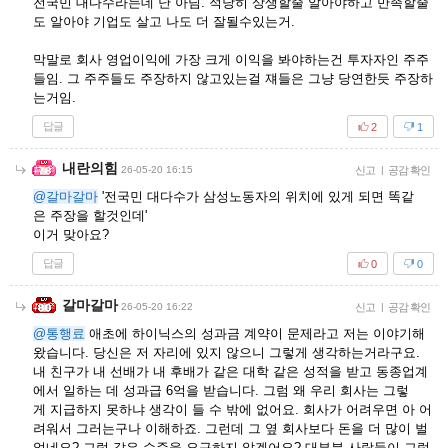
전국민 대다수라는데 난 아님. 적당히 상생할줄 알아야하고 만족할줄
도 알아야 기업도 살고 나도 더 잘될수있는거.
막말로 회사 영업이익에 가장 크게 이익을 봐야하는건 투자자인 주주
들임. 그 주주들도 주장하지 않고있는걸 쟤들은 그냥 당연한듯 주장하
는거임.
답글
2
1
내란의힘
26-05-20 16:15
신고
|
공감 확인
@갈마갈마
'전국민 대다수가 삼성노동자의 위치에 있게 되면 똑같
은 주장을 할것인데'
이거 맞아요?
답글
0
0
갈마갈마
26-05-20 16:22
신고
|
공감 확인
@통행료
애초에 하이닉스의 성과금 계약이 문제라고 저는 이야기해
왔습니다. 당신은 저 자리에 있지 않으니 그렇게 생각하는거라구요.
내 친구가 내 선배가 내 후배가 같은 대학 같은 성적을 받고 동종업계
에서 일하는 데 성과급 6억을 받습니다. 그럼 왜 우리 회사는 그렇
게 지급하지 못하냐 생각이 들 수 밖에 없어요. 회사가 어려우면 아 어
려워서 그러는구나 이해하죠. 그런데 그 옆 회사보다 돈을 더 많이 벌
었네요? 그럼 같은 수준을 요구하지 않겠어요? 대부분 사람들이 그럽