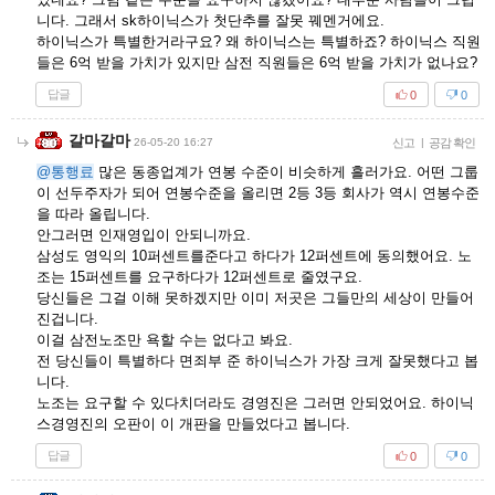
니다. 그래서 sk하이닉스가 첫단추를 잘못 꿰멘거에요.
하이닉스가 특별한거라구요? 왜 하이닉스는 특별하죠? 하이닉스 직원
들은 6억 받을 가치가 있지만 삼전 직원들은 6억 받을 가치가 없나요?
답글
0
0
갈마갈마
26-05-20 16:27
신고
|
공감 확인
@통행료
많은 동종업계가 연봉 수준이 비슷하게 흘러가요. 어떤 그룹
이 선두주자가 되어 연봉수준을 올리면 2등 3등 회사가 역시 연봉수준
을 따라 올립니다.
안그러면 인재영입이 안되니까요.
삼성도 영익의 10퍼센트를준다고 하다가 12퍼센트에 동의했어요. 노
조는 15퍼센트를 요구하다가 12퍼센트로 줄였구요.
당신들은 그걸 이해 못하겠지만 이미 저곳은 그들만의 세상이 만들어
진겁니다.
이걸 삼전노조만 욕할 수는 없다고 봐요.
전 당신들이 특별하다 면죄부 준 하이닉스가 가장 크게 잘못했다고 봅
니다.
노조는 요구할 수 있다치더라도 경영진은 그러면 안되었어요. 하이닉
스경영진의 오판이 이 개판을 만들었다고 봅니다.
답글
0
0