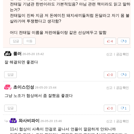
전태일 기념관 한번이라도 가본적있음? 아님 관련 책이라도 읽고 말하
는거?
전태일이 진짜 지금 저 돈에미친 돼지새끼들처럼 돈달라고 자기 몸 불
살라가며 투쟁했다고 생각함?
어디 전태일 이름을 저런애들이랑 같은 선상에두고 말함
답글
이동
4
0
룰러
26-05-20 15:42
신고
|
공감 확인
잘 해결되면 좋겠다
답글
0
0
초이스인성
26-05-20 15:44
신고
|
공감 확인
그냥 노조가 협상에서 좀 잘했음 좋겠다
답글
0
1
와사비파이
26-05-20 15:46
신고
|
공감 확인
11시 협상이 사측이 깐걸로 끝나서 언플이 깔끔하게 안되니까