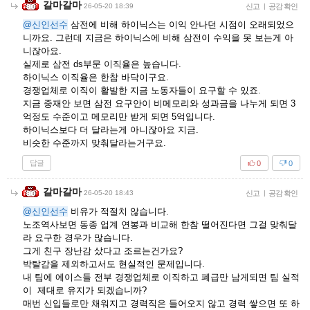
갈마갈마
26-05-20 18:39
신고
|
공감 확인
@신인선수
삼전에 비해 하이닉스는 이익 안나던 시점이 오래되었으
니까요. 그런데 지금은 하이닉스에 비해 삼전이 수익을 못 보는게 아
니잖아요.
실제로 삼전 ds부문 이직율은 높습니다.
하이닉스 이직율은 한참 바닥이구요.
경쟁업체로 이직이 활발한 지금 노동자들이 요구할 수 있죠.
지금 중재안 보면 삼전 요구안이 비메모리와 성과금을 나누게 되면 3
억정도 수준이고 메모리만 받게 되면 5억입니다.
하이닉스보다 더 달라는게 아니잖아요 지금.
비슷한 수준까지 맞춰달라는거구요.
답글
0
0
갈마갈마
26-05-20 18:43
신고
|
공감 확인
@신인선수
비유가 적절치 않습니다.
노조역사보면 동종 업계 연봉과 비교해 한참 떨어진다면 그걸 맞춰달
라 요구한 경우가 많습니다.
그게 친구 장난감 샀다고 조르는건가요?
박탈감을 제외하고서도 현실적인 문제입니다.
내 팀에 에이스들 전부 경쟁업체로 이직하고 폐급만 남게되면 팀 실적
이 제대로 유지가 되겠습니까?
매번 신입들로만 채워지고 경력직은 들어오지 않고 경력 쌓으면 또 하