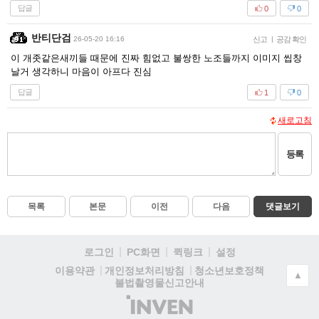
답글
0
0
반티단검
26-05-20 16:16
신고
|
공감 확인
이 개좃같은새끼들 때문에 진짜 힘없고 불쌍한 노조들까지 이미지 씹창
날거 생각하니 마음이 아프다 진심
답글
1
0
새로고침
등록
목록
본문
이전
다음
댓글보기
로그인
PC화면
퀵링크
설정
청소년보호정책
이용약관
개인정보처리방침
▲
불법촬영물신고안내
(주)
인