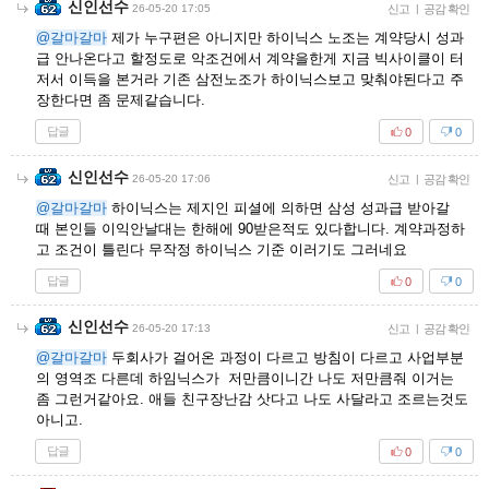
신인선수
26-05-20 17:05
신고
|
공감 확인
@갈마갈마
제가 누구편은 아니지만 하이닉스 노조는 계약당시 성과
급 안나온다고 할정도로 악조건에서 계약을한게 지금 빅사이클이 터
저서 이득을 본거라 기존 삼전노조가 하이닉스보고 맞춰야된다고 주
장한다면 좀 문제같습니다.
답글
0
0
신인선수
26-05-20 17:06
신고
|
공감 확인
@갈마갈마
하이닉스는 제지인 피셜에 의하면 삼성 성과급 받아갈
때 본인들 이익안날대는 한해에 90받은적도 있다합니다. 계약과정하
고 조건이 틀린다 무작정 하이닉스 기준 이러기도 그러네요
답글
0
0
신인선수
26-05-20 17:13
신고
|
공감 확인
@갈마갈마
두회사가 걸어온 과정이 다르고 방침이 다르고 사업부분
의 영역조 다른데 하임닉스가 저만큼이니간 나도 저만큼줘 이거는
좀 그런거같아요. 애들 친구장난감 삿다고 나도 사달라고 조르는것도
아니고.
답글
0
0