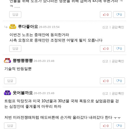
언플을 위해 노조가 깠다라는 명분을 위해 급하게 4시에 부른거라 ㅋ
ㅋ .....
답글
0
0
루다좋아요
26-05-20 15:54
신고
|
공감 확인
이번건 노조는 중재안에 동의한거라
사측 요청으로 중재안만 조정되면 어떻게 될지 모릅니다
답글
0
0
뿡빵뿡뿡뿡
26-05-20 15:46
신고
|
공감 확인
기술적 반등일뿐
답글
0
0
웃어볼까요
26-05-20 15:46
신고
|
공감 확인
트럼프 막장짓과 미국 10년물과 30년물 국채 폭등으로 살엄음판을 걷
는 심정인데 좋게좋게 마무리 하자
저번 미러전쟁때처럼 매도버튼에 손가락 올라갔다 내려갔다 한다 ㅜㅜ
답글
0
0