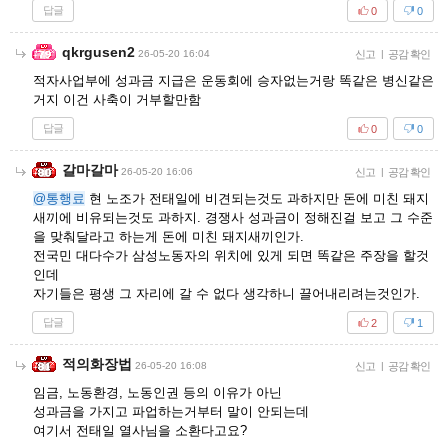
답글
0
0
qkrgusen2
26-05-20 16:04
신고
|
공감 확인
적자사업부에 성과금 지급은 운동회에 승자없는거랑 똑같은 병신같은
거지 이건 사축이 거부할만함
답글
0
0
갈마갈마
26-05-20 16:06
신고
|
공감 확인
@통행료
현 노조가 전태일에 비견되는것도 과하지만 돈에 미친 돼지
새끼에 비유되는것도 과하지. 경쟁사 성과금이 정해진걸 보고 그 수준
을 맞춰달라고 하는게 돈에 미친 돼지새끼인가.
전국민 대다수가 삼성노동자의 위치에 있게 되면 똑같은 주장을 할것
인데
자기들은 평생 그 자리에 갈 수 없다 생각하니 끌어내리려는것인가.
답글
2
1
적의화장법
26-05-20 16:08
신고
|
공감 확인
임금, 노동환경, 노동인권 등의 이유가 아닌
성과금을 가지고 파업하는거부터 말이 안되는데
여기서 전태일 열사님을 소환다고요?