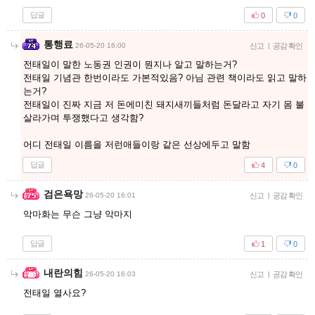
답글
0
0
통행료
26-05-20 16:00
신고
|
공감 확인
전태일이 말한 노동권 인권이 뭔지나 알고 말하는거?
전태일 기념관 한번이라도 가본적있음? 아님 관련 책이라도 읽고 말하
는거?
전태일이 진짜 지금 저 돈에미친 돼지새끼들처럼 돈달라고 자기 몸 불
살라가며 투쟁했다고 생각함?
어디 전태일 이름을 저런애들이랑 같은 선상에두고 말함
답글
4
0
검은욕망
26-05-20 16:01
신고
|
공감 확인
악마화는 무슨 그냥 악마지
답글
1
0
내란의힘
26-05-20 16:03
신고
|
공감 확인
전태일 열사요?